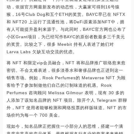
动，依据官方网最新发布的动态性，大赢家可得到16号猿
猴，16号Club Dog和五个ETH的奖赏。BAYC早已在 NFTX
和 NFT20 上运行了流通性池，将DeFi原素添加NFT中，拥
有人可能提升盈利来源于。与此同时，BAYC官方网也公布了
小区Grant项目，为已经写作BAYC的原创者数最多三千美元
的奖赏。比较之下，很多 Meebit 持有人表述了她们对
Larva Labs 欠缺互动交流的忧虑。
将 NFT 和限定vip会员融合，NFT 将和品牌推广联络愈来愈
密切。不会太难表述，很多淡香水和奢侈品牌也正进到这一
销售市场。例如，Rook Perfumes的 Metaverse NFT 为顾
客给予了参加制做他们自己的订制味道的机遇。Rook
Perfumes 咨询顾问 Melissa Gilmour 表明，现有 30 多的
人添加了该知名品牌的 NFT 项目。除开个人 Telegram 群聊
外，NFT 使用者能够检测和网络投票的样版味道。NFT 的市
场价约为每一个 700 美金。
现如今，知名品牌正把握住一小部分人的思维，搭建一个满
意度非常高的产品体系，最终根据各行各业的危害者来推销