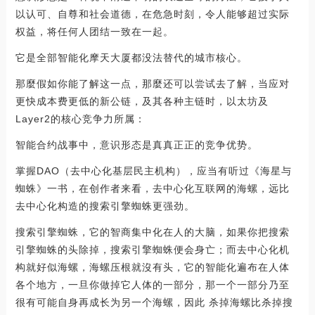
以认可、自尊和社会道德，在危急时刻，令人能够超过实际
权益，将任何人团结一致在一起。
它是全部智能化摩天大厦都没法替代的城市核心。
那麼假如你能了解这一点，那麼还可以尝试去了解，当应对
更快成本费更低的新公链，及其各种主链时，以太坊及
Layer2的核心竞争力所属：
智能合约战事中，意识形态是真真正正的竞争优势。
掌握DAO（去中心化基层民主机构），应当有听过《海星与
蜘蛛》一书，在创作者来看，去中心化互联网的海螺，远比
去中心化构造的搜索引擎蜘蛛更强劲。
搜索引擎蜘蛛，它的智商集中化在人的大脑，如果你把搜索
引擎蜘蛛的头除掉，搜索引擎蜘蛛便会身亡；而去中心化机
构就好似海螺，海螺压根就沒有头，它的智能化遍布在人体
各个地方，一旦你做掉它人体的一部分，那一个一部分乃至
很有可能自身再成长为另一个海螺，因此 杀掉海螺比杀掉搜