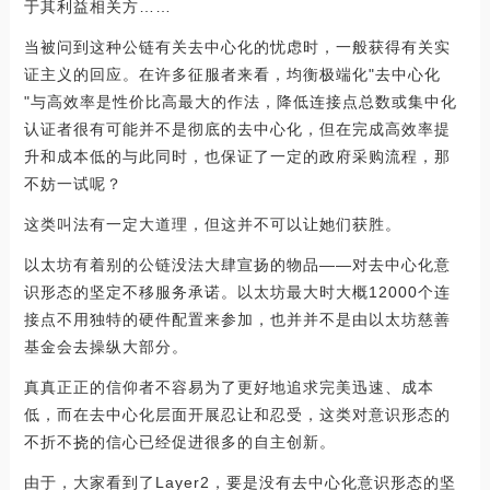
于其利益相关方……
当被问到这种公链有关去中心化的忧虑时，一般获得有关实
证主义的回应。在许多征服者来看，均衡极端化"去中心化
"与高效率是性价比高最大的作法，降低连接点总数或集中化
认证者很有可能并不是彻底的去中心化，但在完成高效率提
升和成本低的与此同时，也保证了一定的政府采购流程，那
不妨一试呢？
这类叫法有一定大道理，但这并不可以让她们获胜。
以太坊有着别的公链没法大肆宣扬的物品——对去中心化意
识形态的坚定不移服务承诺。以太坊最大时大概12000个连
接点不用独特的硬件配置来参加，也并并不是由以太坊慈善
基金会去操纵大部分。
真真正正的信仰者不容易为了更好地追求完美迅速、成本
低，而在去中心化层面开展忍让和忍受，这类对意识形态的
不折不挠的信心已经促进很多的自主创新。
由于，大家看到了Layer2，要是没有去中心化意识形态的坚