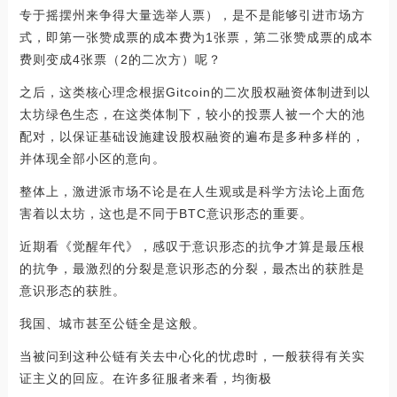
专于摇摆州来争得大量选举人票），是不是能够引进市场方
式，即第一张赞成票的成本费为1张票，第二张赞成票的成本
费则变成4张票（2的二次方）呢？
之后，这类核心理念根据Gitcoin的二次股权融资体制进到以
太坊绿色生态，在这类体制下，较小的投票人被一个大的池
配对，以保证基础设施建设股权融资的遍布是多种多样的，
并体现全部小区的意向。
整体上，激进派市场不论是在人生观或是科学方法论上面危
害着以太坊，这也是不同于BTC意识形态的重要。
近期看《觉醒年代》，感叹于意识形态的抗争才算是最压根
的抗争，最激烈的分裂是意识形态的分裂，最杰出的获胜是
意识形态的获胜。
我国、城市甚至公链全是这般。
当被问到这种公链有关去中心化的忧虑时，一般获得有关实
证主义的回应。在许多征服者来看，均衡极