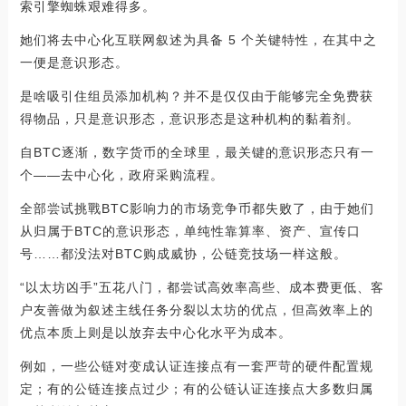
索引擎蜘蛛艰难得多。
她们将去中心化互联网叙述为具备 5 个关键特性，在其中之
一便是意识形态。
是啥吸引住组员添加机构？并不是仅仅由于能够完全免费获
得物品，只是意识形态，意识形态是这种机构的黏着剂。
自BTC逐渐，数字货币的全球里，最关键的意识形态只有一
个——去中心化，政府采购流程。
全部尝试挑戰BTC影响力的市场竞争币都失败了，由于她们
从归属于BTC的意识形态，单纯性靠算率、资产、宣传口
号……都没法对BTC购成威协，公链竞技场一样这般。
“以太坊凶手”五花八门，都尝试高效率高些、成本费更低、客
户友善做为叙述主线任务分裂以太坊的优点，但高效率上的
优点本质上则是以放弃去中心化水平为成本。
例如，一些公链对变成认证连接点有一套严苛的硬件配置规
定；有的公链连接点过少；有的公链认证连接点大多数归属