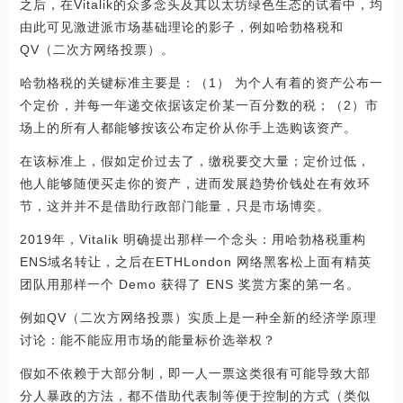
之后，在Vitalik的众多念头及其以太坊绿色生态的试着中，均
由此可见激进派市场基础理论的影子，例如哈勃格税和
QV（二次方网络投票）。
哈勃格税的关键标准主要是：（1） 为个人有着的资产公布一
个定价，并每一年递交依据该定价某一百分数的税；（2）市
场上的所有人都能够按该公布定价从你手上选购该资产。
在该标准上，假如定价过去了，缴税要交大量；定价过低，
他人能够随便买走你的资产，进而发展趋势价钱处在有效环
节，这并并不是借助行政部门能量，只是市场博奕。
2019年，Vitalik 明确提出那样一个念头：用哈勃格税重构
ENS域名转让，之后在ETHLondon 网络黑客松上面有精英
团队用那样一个 Demo 获得了 ENS 奖赏方案的第一名。
例如QV（二次方网络投票）实质上是一种全新的经济学原理
讨论：能不能应用市场的能量标价选举权？
假如不依赖于大部分制，即一人一票这类很有可能导致大部
分人暴政的方法，都不借助代表制等便于控制的方式（类似