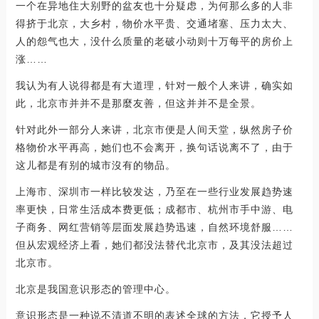
一个在异地住大别野的盆友也十分疑虑，为何那么多的人非
得挤于北京，大乡村，物价水平贵、交通堵塞、压力太大、
人的怨气也大，没什么质量的老破小动则十万每平的房价上
涨……
我认为有人说得都是有大道理，针对一般个人来讲，确实如
此，北京市并并不是那麼友善，但这并并不是全景。
针对此外一部分人来讲，北京市便是人间天堂，纵然房子价
格物价水平再高，她们也不会离开，换句话说离不了，由于
这儿都是有别的城市沒有的物品。
上海市、深圳市一样比较发达，乃至在一些行业发展趋势速
率更快，日常生活成本费更低；成都市、杭州市手中游、电
子商务、网红营销等层面发展趋势迅速，自然环境舒服……
但从宏观经济上看，她们都没法替代北京市，及其没法超过
北京市。
北京是我国意识形态的管理中心。
意识形态是一种说不清道不明的表述全球的方法，它授予人