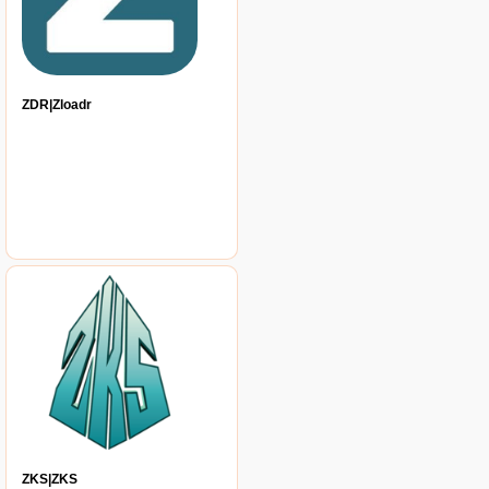
ZDR|Zloadr
ZKS|ZKS