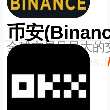
币安(Binanc
全球交易量最大的交
最新网址：https://