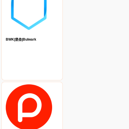
BWK|堡垒|Bulwark