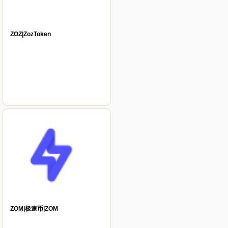
ZOZ|ZozToken
ZOM|极速币|ZOM