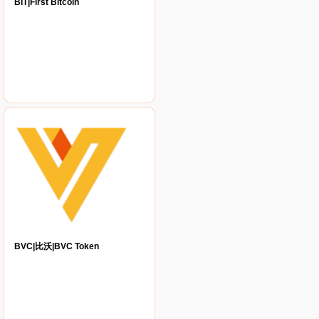
BIT|First Bitcoin
BVC|比沃|BVC Token