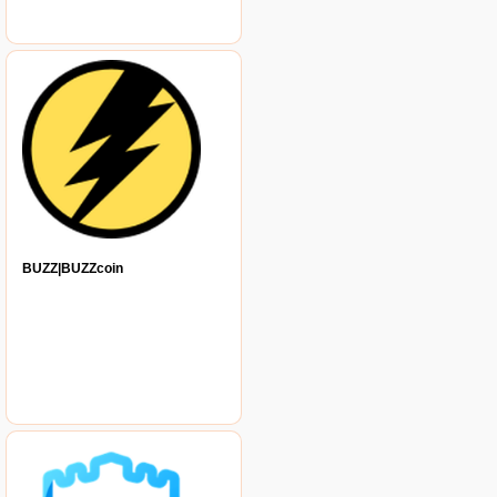
BUZZ|BUZZcoin