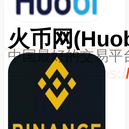
火币网(Huob
中国最好的交易平台
最新网址：https://w