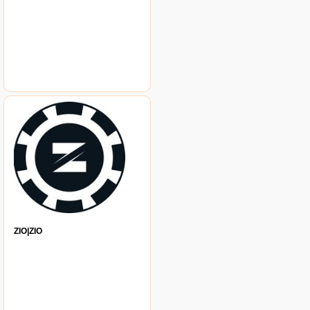
ZIO|ZIO