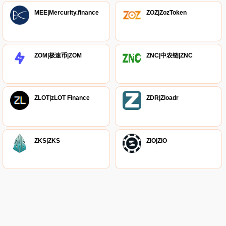
MEE|Mercurity.finance
ZOZ|ZozToken
ZOM|极速币|ZOM
ZNC|中农链|ZNC
ZLOT|zLOT Finance
ZDR|Zloadr
ZKS|ZKS
ZIO|ZIO