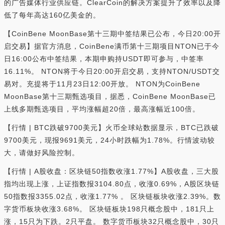
的广告媒体行业供应链。ClearCoin的解决方案提升了效率以及降
低了每年高达160亿美金的。
【CoinBene MoonBase第十三期中签结果已公布，今日20:00开
启交易】据官方消息，CoinBene满币第十三期项目NTON已于今
日16:00公布中签结果，本期申购持USDT即可参与，中签率
16.11%。 NTON将于今日20:00开启交易，支持NTON/USDT交
易对。充提将于11月23日12:00开放。 NTON为CoinBene
MoonBase第十三期甄选项目，据悉，CoinBene MoonBase已
上线多期甄选项目，平均涨幅超20倍，最高涨幅近100倍。
【行情 | BTC跌破9700美元】火币全球站数据显示，BTC已跌破
9700美元，现报9691美元，24小时跌幅为1.78%。行情波动较
大，请做好风险控制。
【行情 | A股收盘：区块链50指数收涨1.77%】A股收盘，三大股
指均出现上涨，上证指数报3104.80点，收涨0.69%，A股区块链
50指数报3355.02点，收涨1.77% 。 区块链板块收涨2.39%。数
字货币板块收涨3.68%。 区块链板块198只概念股中，181只上
涨，15只为下跌。2只平盘。 数字货币板块32只概念股中，30只