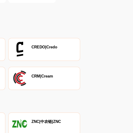
CREDO|Credo
CRM|Cream
ZNC|中农链|ZNC