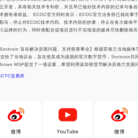
独立开发，具有相关技术专利权，并且早已做好技术内容的记录与备
技术拥有者权益。 ECOC官方同时表示：ECOC官方法务部已就此
崖勒马，停止对ECOC技术代码、技术内容的抄袭，停止在各大媒体平
OC品牌的行为，同时请配合该项目进行不实报道的媒体尽快删除相
ctcoin 旨在解决贫困问题、支持慈善事业】根据苏格兰当地媒体Th
经提交给了当地议会，旨在使其成为该国的官方数字货币，Soctcoin共同发
h Brown MSP提交了一项议案，希望利用该加密货币解决苏格兰贫
n
CTC交易所
微博
YouTube
微博