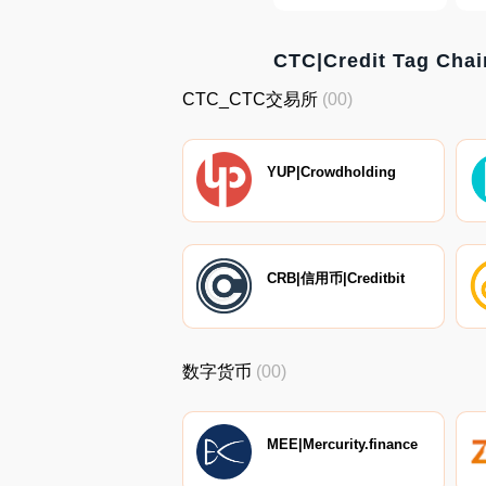
CTC|Credit Tag C
CTC_CTC交易所
(00)
YUP|Crowdholding
CRB|信用币|Creditbit
数字货币
(00)
MEE|Mercurity.finance