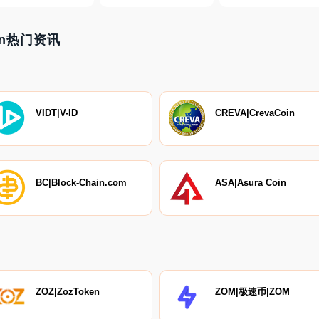
hain热门资讯
VIDT|V-ID
CREVA|CrevaCoin
BC|Block-Chain.com
ASA|Asura Coin
ZOZ|ZozToken
ZOM|极速币|ZOM