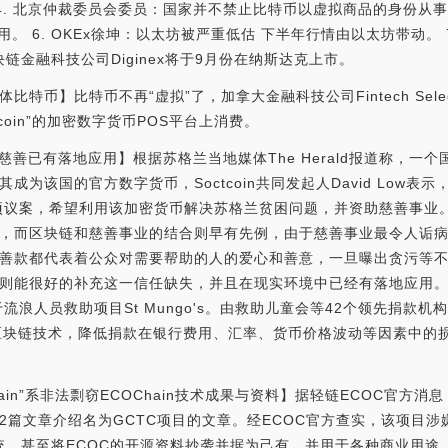
yst。 4. 北京仲裁委员会委员：国家并不禁止比特币以虚拟商品的身份从事的
用。 6. OKEx徐坤：以太坊被严重低估 下半年行情由以太坊带动。
区块链金融科技公司Diginex将于9月份在纳斯达克上市。
特币】比特币不再“虚拟”了，加拿大金融科技公司Fintech Sel
tcoin”的加密数字货币POS平台上消费。
善已有落地应用】根据苏格兰当地媒体The Herald报道称，一个国家
成为该国的官方数字货币，Soctcoin共同发起人David Low表
P提交了一项议案，希望利用该加密货币解决苏格兰贫困问题，并资助慈善事
，而区块链和慈善事业的结合则早有先例，由于慈善事业最令人诟
善款都代表着公众对需要帮助的人的爱心和善意，一旦曝出贪污等
则能很好的补充这一信任缺失，并且在现实环境中已经有落地应用
流浪人员救助项目St Mungo's。由救助儿童会等42个领先捐款机构组成的
作测试区块链技术，降低捐款在银行费用、汇率、货币价格波动等因素中
hain”系非法剽窃ECOChain技术成果与资料】据轻链ECOC官方
2篇文章介绍名为GCTC项目的文章。经ECOC官方查实，该项目涉
系统，甚至将ECOC的开源资料抄袭并据为己有，并用于各种商业用途