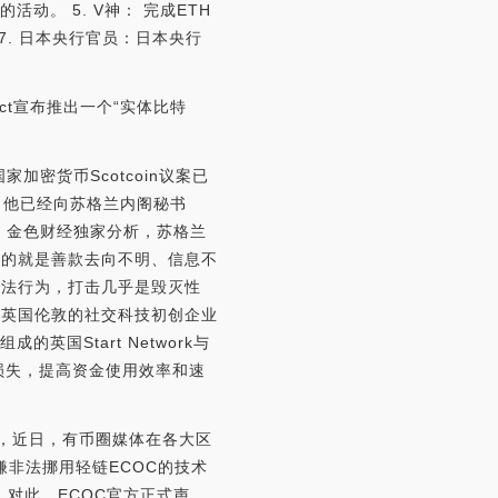
活动。 5. V神： 完成ETH
 7. 日本央行官员：日本央行
ect宣布推出一个“实体比特
加密货币Scotcoin议案已
示，他已经向苏格兰内阁秘书
业。金色财经独家分析，苏格兰
病的就是善款去向不明、信息不
不法行为，打击几乎是毁灭性
。英国伦敦的社交科技初创企业
英国Start Network与
的损失，提高资金使用效率和速
消息，近日，有币圈媒体在各大区
嫌非法挪用轻链ECOC的技术
。对此，ECOC官方正式声