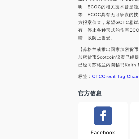
明：ECOC的相关技术皆是
等，ECOC具有无可争议的
方报案侦查，希望GCTC悬
有，停止各种形式的伤害EC
睛，以防上当受。
【苏格兰或推出国家加密货币So
加密货币Scotcoin议案已
已经向苏格兰内阁秘书Keit
标签：
CTC
Credit Tag Chai
官方信息
Facebook