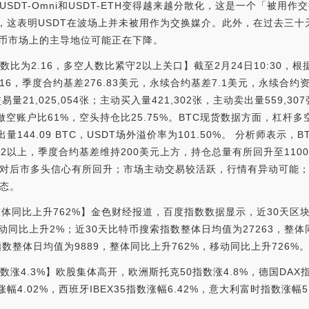
SDT-Omni和USDT-ETH变得越来越分散化，这是一个「被用作交
心化，这表明USDT在波场上并未被用作为交换媒介。此外，在过去三
在稳定币市场上的主导地位可能正在下降。
人数比为2.16，多空人数比紧守2以上关口】截至2月24日10:30，
16，季度合约基差276.83美元，永续合约基差7.1美元，永续合约资
h交易量21,025,054张；主动买入量421,302张，主动卖出量559,
，做空账户比61%，空头持仓比25.75%。BTC现货数据方面，杠杆多
卖出量144.09 BTC，USDT场外溢价率为101.50%。 分析师表示
守2以上，季度合约基差维持200美元上方，持仓总量有所回升至11
对后市多头信心有所回升；市场主动交易较活跃，行情有异动可能；
态。
整体同比上升762%】金色财经报道，百度指数数据显示，近30天区
移动同比上升2%；近30天比特币搜索指数整体日均值为27263，整
指数整体日均值为9889，整体同比上升762%，移动同比上升726%
涨4.3%】欧股集体高开，欧洲斯托克50指数涨4.8%，德国DAX指
涨幅4.02%，西班牙IBEX35指数涨幅6.42%，意大利富时指数涨幅