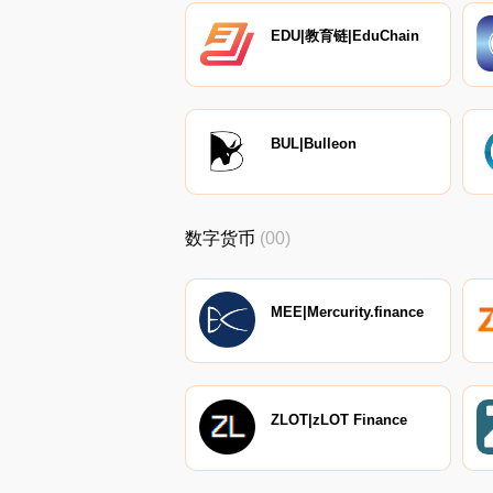
EDU|教育链|EduChain
BUL|Bulleon
数字货币
(00)
MEE|Mercurity.finance
ZLOT|zLOT Finance