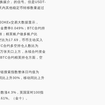
换媒介」的信号。但是USDT-
十天内其他稳定币转移数量超过
根据OKEx交易大数据显示，
金费率0.049%；BTC合约持
307张；精英账户做多账户比
空比为17.69，币币主动买入
，BTC合约多空持仓人数比为
00万张关口上方，永续合约资金
BTC合约精英持仓方面，空
块链搜索指数整体日均值为
体同比上升30%，移动同比上升
。
数涨4.3%，英国富时100指
5.61%。（金十）。