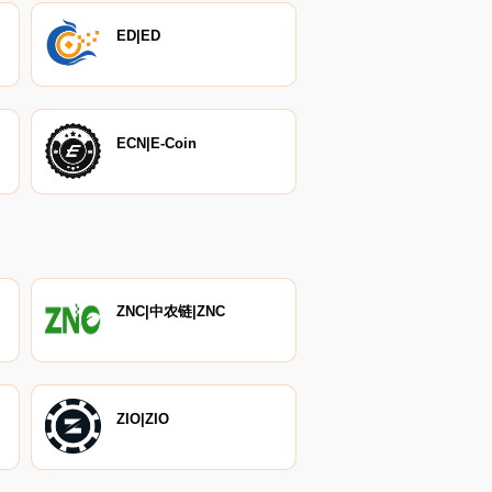
ED|ED
ECN|E-Coin
ZNC|中农链|ZNC
ZIO|ZIO