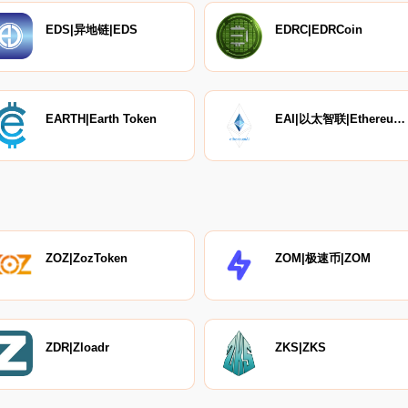
EDS|异地链|EDS
EDRC|EDRCoin
EARTH|Earth Token
EAI|以太智联|EthereumAI
ZOZ|ZozToken
ZOM|极速币|ZOM
ZDR|Zloadr
ZKS|ZKS