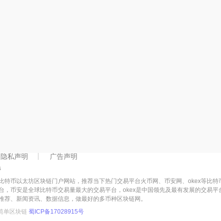
隐私声明
广告声明
s
比特币以太坊区块链门户网站，推荐当下热门交易平台火币网、币安网、okex等比
台，币安是全球比特币交易量最大的交易平台，okex是中国领先及最有发展的交易
推荐、新闻资讯、数据信息，做最好的多币种区块链网。
简单区块链
蜀ICP备17028915号