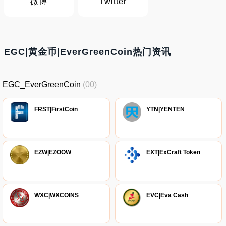
微博
Twitter
EGC|黄金币|EverGreenCoin热门资讯
EGC_EverGreenCoin
(00)
FRST|FirstCoin
YTN|YENTEN
EZW|EZOOW
EXT|ExCraft Token
WXC|WXCOINS
EVC|Eva Cash