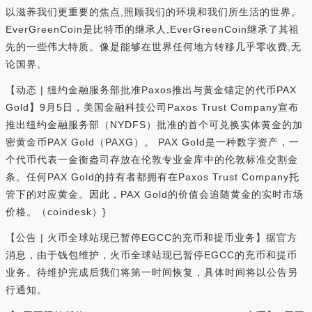
以滋养我们更重要的焦点,照顾我们的环境和我们所生活的世界。
EverGreenCoin是比特币的继承人,EverGreenCoin继承了其祖
先的一些伟大特质。像是能够在世界任何地方转移几乎零收费,无
论国界。
【动态 | 纽约金融服务部批准Paxos推出与黄金锚定的代币PAX
Gold】9月5日，美国金融科技公司Paxos Trust Company宣布
推出纽约金融服务部（NYDFS）批准的首个可兑换实体黄金的加
密黄金币PAX Gold（PAXG）。 PAX Gold是一种数字资产，一
个代币代表一金衡盎司存放在伦敦专业金库中的伦敦标准交割金
条。任何PAX Gold的持有者都拥有在Paxos Trust Company托
管下的对应黄金。因此，PAX Gold的价值会追随黄金的实时市场
价格。（coindesk）}
【公告 | 火币全球站现已暂停EGCC的充币和提币业务】据官方
消息，由于钱包维护，火币全球站现已暂停EGCC的充币和提币
业务。待维护完成后我们将第一时间恢复，具体时间将以公告另
行通知。