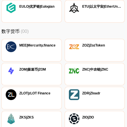
EULO|优罗链|Eulogian
ETU|以太宇宙|EtherUniverse
数字货币
(00)
MEE|Mercurity.finance
ZOZ|ZozToken
ZOM|极速币|ZOM
ZNC|中农链|ZNC
ZLOT|zLOT Finance
ZDR|Zloadr
ZKS|ZKS
ZIO|ZIO