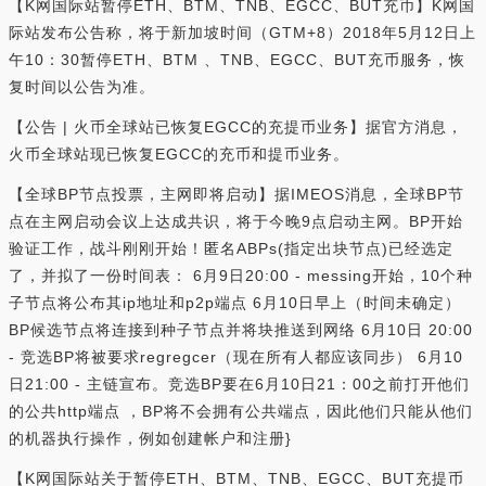
【K网国际站暂停ETH、BTM、TNB、EGCC、BUT充币】K网国
际站发布公告称，将于新加坡时间（GTM+8）2018年5月12日上
午10：30暂停ETH、BTM 、TNB、EGCC、BUT充币服务，恢
复时间以公告为准。
【公告 | 火币全球站已恢复EGCC的充提币业务】据官方消息，
火币全球站现已恢复EGCC的充币和提币业务。
【全球BP节点投票，主网即将启动】据IMEOS消息，全球BP节
点在主网启动会议上达成共识，将于今晚9点启动主网。BP开始
验证工作，战斗刚刚开始！匿名ABPs(指定出块节点)已经选定
了，并拟了一份时间表： 6月9日20:00 - messing开始，10个种
子节点将公布其ip地址和p2p端点 6月10日早上（时间未确定）
BP候选节点将连接到种子节点并将块推送到网络 6月10日 20:00
- 竞选BP将被要求regregcer（现在所有人都应该同步） 6月10
日21:00 - 主链宣布。竞选BP要在6月10日21：00之前打开他们
的公共http端点 ，BP将不会拥有公共端点，因此他们只能从他们
的机器执行操作，例如创建帐户和注册}
【K网国际站关于暂停ETH、BTM、TNB、EGCC、BUT充提币