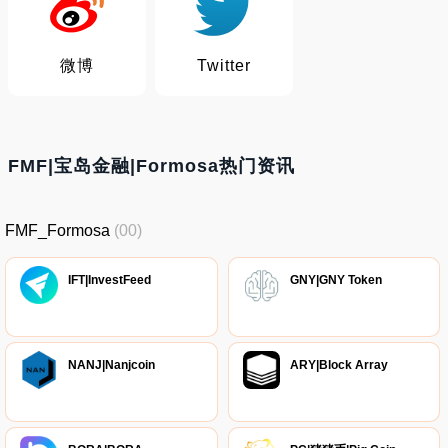
微博
Twitter
FMF|宝岛金融|Formosa热门资讯
FMF_Formosa
(00)
IFT|InvestFeed
GNY|GNY Token
NANJ|Nanjcoin
ARY|Block Array