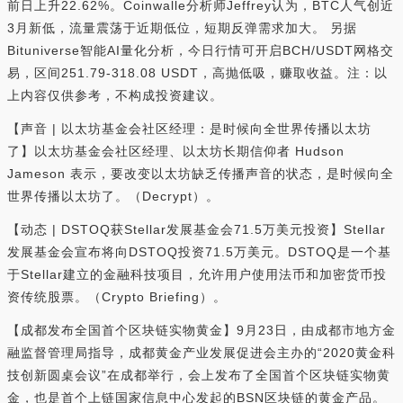
前日上升22.62%。Coinwalle分析师Jeffrey认为，BTC人气创近
3月新低，流量震荡于近期低位，短期反弹需求加大。 另据
Bituniverse智能AI量化分析，今日行情可开启BCH/USDT网格交
易，区间251.79-318.08 USDT，高抛低吸，赚取收益。注：以
上内容仅供参考，不构成投资建议。
【声音 | 以太坊基金会社区经理：是时候向全世界传播以太坊
了】以太坊基金会社区经理、以太坊长期信仰者 Hudson
Jameson 表示，要改变以太坊缺乏传播声音的状态，是时候向全
世界传播以太坊了。（Decrypt）。
【动态 | DSTOQ获Stellar发展基金会71.5万美元投资】Stellar
发展基金会宣布将向DSTOQ投资71.5万美元。DSTOQ是一个基
于Stellar建立的金融科技项目，允许用户使用法币和加密货币投
资传统股票。（Crypto Briefing）。
【成都发布全国首个区块链实物黄金】9月23日，由成都市地方金
融监督管理局指导，成都黄金产业发展促进会主办的“2020黄金科
技创新圆桌会议”在成都举行，会上发布了全国首个区块链实物黄
金，也是首个上链国家信息中心发起的BSN区块链的黄金产品。