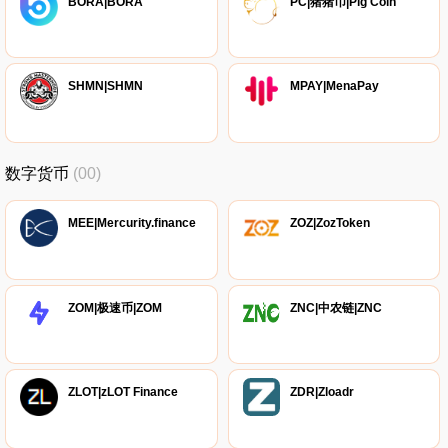
BORA|BORA
PC|猪猪币|Pig Coin
SHMN|SHMN
MPAY|MenaPay
数字货币
(00)
MEE|Mercurity.finance
ZOZ|ZozToken
ZOM|极速币|ZOM
ZNC|中农链|ZNC
ZLOT|zLOT Finance
ZDR|Zloadr