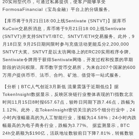
20实用型代币，可通过私募提供，使客户能够享受
FormosaFinancial（宝岛金融）平台上的分级服务。
【库币将于9月21日18:00上线Sentivate (SNTVT)】据库币
KuCoin交易所消息，库币将于9月21日18:00上线Sentivate
(SNTVT)并支持SNTVT/BTC、SNTVT/ETH交易服务。此外，9
月18日至 9月25日期间限时参与充值活动更能瓜分2,200,000
SNTVT大奖。SNTVT是以太坊网络上的ERC20实用程序令牌。
Sentivate令牌用于获得Sentivate网络，开发过程和投票的早期
阶段的访问权限。库币数字货币交易所，为来自207个国家的600
万用户提供币币、法币、合约、矿池、借贷等一站式服务。
【分析 | BTC人气创近3月新低 流量震荡于近期低位】据
TokenInsight数据显示，反映区块链行业整体表现的TI指数北京
时间11月15日8时报657.67点，较昨日同期下跌7.46点，跌幅为
1.12%。此外，在TokenInsight密切关注的25个细分行业中，24
小时内涨幅最高的为人工智能行业，涨幅为14.58%；24小时内跌
幅最高的为电子商务行业，跌幅为3.77%。 据监测显示，BTC
24h交易额为$190亿，活跃地址数较前日下降7.81%，转账数较