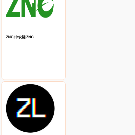
ZNC|中农链|ZNC