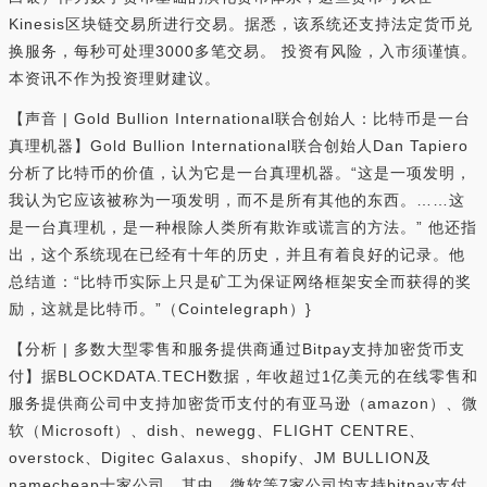
Kinesis区块链交易所进行交易。据悉，该系统还支持法定货币兑
换服务，每秒可处理3000多笔交易。 投资有风险，入市须谨慎。
本资讯不作为投资理财建议。
【声音 | Gold Bullion International联合创始人：比特币是一台
真理机器】Gold Bullion International联合创始人Dan Tapiero
分析了比特币的价值，认为它是一台真理机器。“这是一项发明，
我认为它应该被称为一项发明，而不是所有其他的东西。……这
是一台真理机，是一种根除人类所有欺诈或谎言的方法。” 他还指
出，这个系统现在已经有十年的历史，并且有着良好的记录。他
总结道：“比特币实际上只是矿工为保证网络框架安全而获得的奖
励，这就是比特币。”（Cointelegraph）}
【分析 | 多数大型零售和服务提供商通过Bitpay支持加密货币支
付】据BLOCKDATA.TECH数据，年收超过1亿美元的在线零售和
服务提供商公司中支持加密货币支付的有亚马逊（amazon）、微
软（Microsoft）、dish、newegg、FLIGHT CENTRE、
overstock、Digitec Galaxus、shopify、JM BULLION及
namecheap十家公司。其中，微软等7家公司均支持bitpay支付