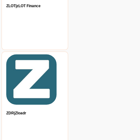
ZLOT|zLOT Finance
ZDR|Zloadr