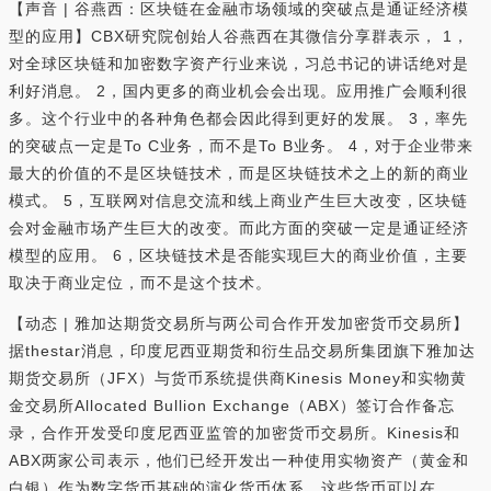
【声音 | 谷燕西：区块链在金融市场领域的突破点是通证经济模
型的应用】CBX研究院创始人谷燕西在其微信分享群表示， 1，
对全球区块链和加密数字资产行业来说，习总书记的讲话绝对是
利好消息。 2，国内更多的商业机会会出现。应用推广会顺利很
多。这个行业中的各种角色都会因此得到更好的发展。 3，率先
的突破点一定是To C业务，而不是To B业务。 4，对于企业带来
最大的价值的不是区块链技术，而是区块链技术之上的新的商业
模式。 5，互联网对信息交流和线上商业产生巨大改变，区块链
会对金融市场产生巨大的改变。而此方面的突破一定是通证经济
模型的应用。 6，区块链技术是否能实现巨大的商业价值，主要
取决于商业定位，而不是这个技术。
【动态 | 雅加达期货交易所与两公司合作开发加密货币交易所】
据thestar消息，印度尼西亚期货和衍生品交易所集团旗下雅加达
期货交易所（JFX）与货币系统提供商Kinesis Money和实物黄
金交易所Allocated Bullion Exchange（ABX）签订合作备忘
录，合作开发受印度尼西亚监管的加密货币交易所。Kinesis和
ABX两家公司表示，他们已经开发出一种使用实物资产（黄金和
白银）作为数字货币基础的演化货币体系，这些货币可以在