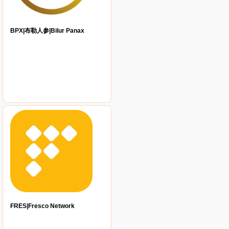
BPX|布勒人参|Bilur Panax
FRES|Fresco Network