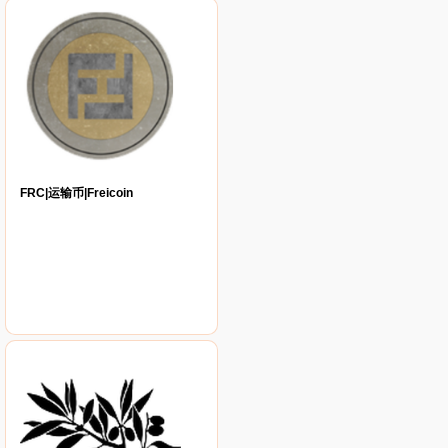
FRC|运输币|Freicoin