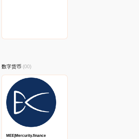
数字货币
(00)
MEE|Mercurity.finance