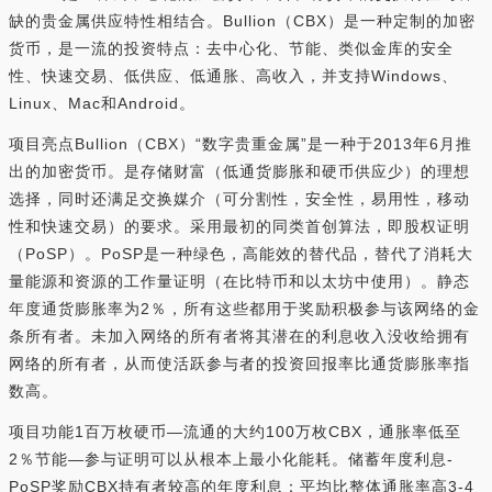
缺的贵金属供应特性相结合。Bullion（CBX）是一种定制的加密
货币，是一流的投资特点：去中心化、节能、类似金库的安全
性、快速交易、低供应、低通胀、高收入，并支持Windows、
Linux、Mac和Android。
项目亮点Bullion（CBX）“数字贵重金属”是一种于2013年6月推
出的加密货币。是存储财富（低通货膨胀和硬币供应少）的理想
选择，同时还满足交换媒介（可分割性，安全性，易用性，移动
性和快速交易）的要求。采用最初的同类首创算法，即股权证明
（PoSP）。PoSP是一种绿色，高能效的替代品，替代了消耗大
量能源和资源的工作量证明（在比特币和以太坊中使用）。静态
年度通货膨胀率为2％，所有这些都用于奖励积极参与该网络的金
条所有者。未加入网络的所有者将其潜在的利息收入没收给拥有
网络的所有者，从而使活跃参与者的投资回报率比通货膨胀率指
数高。
项目功能1百万枚硬币—流通的大约100万枚CBX，通胀率低至
2％节能—参与证明可以从根本上最小化能耗。储蓄年度利息-
PoSP奖励CBX持有者较高的年度利息：平均比整体通胀率高3-4