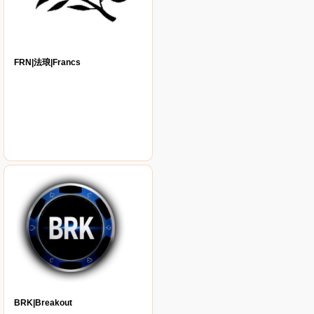
FRN|法琅|Francs
BRK|Breakout