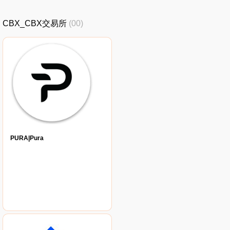
CBX_CBX交易所
(00)
PURA|Pura