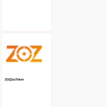
ZOZ|ZozToken