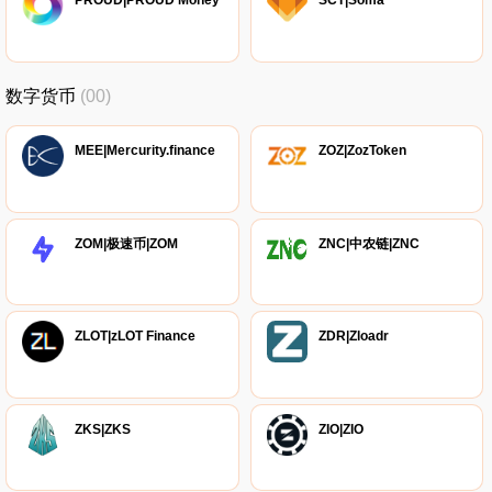
PROUD|PROUD Money
SCT|Soma
数字货币
(00)
MEE|Mercurity.finance
ZOZ|ZozToken
ZOM|极速币|ZOM
ZNC|中农链|ZNC
ZLOT|zLOT Finance
ZDR|Zloadr
ZKS|ZKS
ZIO|ZIO