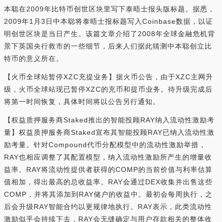
本聪在2009年比特币创世区块里写下泰晤士报头版标题。据悉，
2009年1月3日中本聪将泰晤士报标题写入Coinbase数据，以证
明创世区块是当日产生。该篇文章介绍了2008年全球金融危机背
景下英国央行救市的一些细节，后来人们据此猜测中本聪创立比
特币的意义所在。
【火币全球站暂停XZC充提业务】据火币公告，由于XZC主网升
级，火币全球站现已暂停XZC的充币和提币业务。待升级完成后
将第一时间恢复，具体时间将以公告另行通知。
【权益质押服务商Staked推出的智能投顾RAY纳入流动性激励考
量】权益质押服务商Staked宣布其智能投顾RAY已纳入流动性激
励考量。针对Compound代币分配模型中的流动性激励举措，
RAY也相应调整了其配置模型，纳入流动性激励所产生的增量收
益率。RAY将流动性提供者获得的COMP的当前价值与利率估算
值相加，得出最高的总收益率。RAY会通过DEX收集并出售这些
COMP，并将其添加到RAY储户的收益中。最初会每周执行，之
后会升级RAY智能合约以更规律地执行。RAY表示，此类流动性
激励似乎会持续下去，RAY会无缝确定与用户存款相关的整体收