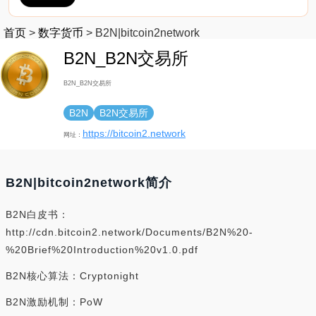
首页
>
数字货币
>
B2N|bitcoin2network
B2N_B2N交易所
B2N_B2N交易所
B2N
B2N交易所
https://bitcoin2.network
网址：
B2N|bitcoin2network简介
B2N白皮书：
http://cdn.bitcoin2.network/Documents/B2N%20-
%20Brief%20Introduction%20v1.0.pdf
B2N核心算法：Cryptonight
B2N激励机制：PoW