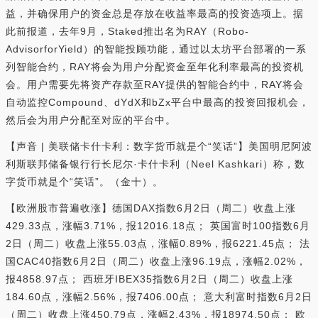
益，并确保用户的资金总是存放在收益率最高的投资选项上。据
此前报道，去年9月，Staked推出名为RAY（Robo-
AdvisorforYield）的智能投顾功能，通过以太坊平台部署的一系
列智能合约，RAY将会为用户分配资金至年化利率最高的投资机
会。用户需要先将资产存款至RAY提供的智能合约中，RAY将会
自动监控Compound、dYdX和bZx平台中最高的投资回报机会，
然后会为用户分配至对应的平台中。
【声音 | 美联储卡什卡利：数字货币就是个“笑话”】美国明尼阿波
利斯联邦储备银行行长尼尔·卡什卡利（Neel Kashkari）称，数
字货币就是个“笑话”。（金十）。
【欧洲股市普遍收涨】德国DAX指数6月2日（周二）收盘上涨
429.33点，涨幅3.71%，报12016.18点； 英国富时100指数6月
2日（周二）收盘上涨55.03点，涨幅0.89%，报6221.45点； 法
国CAC40指数6月2日（周二）收盘上涨96.19点，涨幅2.02%，
报4858.97点； 西班牙IBEX35指数6月2日（周二）收盘上涨
184.60点，涨幅2.56%，报7406.00点； 意大利富时指数6月2日
（周二）收盘上涨450.79点，涨幅2.43%，报18974.50点； 欧