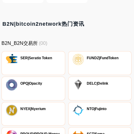
B2N|bitcoin2network热门资讯
B2N_B2N交易所
(00)
SER|Seratio Token
FUNDZ|FundToken
OPQ|Opacity
DELC|Delink
NYEX|Nyerium
NTO|Fujinto