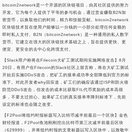
bitcoin2network是一个开源的区块链项目，由其社区提供的努力
开发。它为每个人提供了平等的参与机会，通过赏金赚取B2N加
密货币，以换取他们的时间，精力和技能贡献。bitcoin2network
区块链技术旨在使用户能够以一分钱的一小部分处理任何金额的
即时私人支付。B2N（bitcoin2network）是一种通用的私人数字
货币。它建立在强大的区块链技术基础之上，旨在提供更快、更
便宜、更安全的去中心化跨境支付。
【Slack用户称将在Filecoin大矿工测试期间实施网络攻击】8月
20日，有用户在Filecoin的Slack社区上留言称，将在大矿工测试
开始后实施DDoS攻击，把矿工的接单成功率全部降低到官方的标
准下。对此开发者why回应道，矿工们的确应该通过ISP和防火墙
防范DDoS攻击，但攻击的成本比获取FIL代币奖励的成本高很
多，不要太过担心。如果矿工们的真实接单率降到标准下，先前
设定的标准也会随之改变。
【F2Pool将纽约时报标题写入比特币减半前最后一个区块】金色
财经报道，F2Pool鱼池刚刚挖出比特币第三次减半前最后区块
（629999），并将纽约时报的文章标题以写入区块中，以致敬中