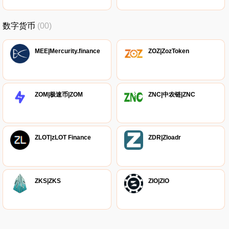
数字货币
(00)
MEE|Mercurity.finance
ZOZ|ZozToken
ZOM|极速币|ZOM
ZNC|中农链|ZNC
ZLOT|zLOT Finance
ZDR|Zloadr
ZKS|ZKS
ZIO|ZIO