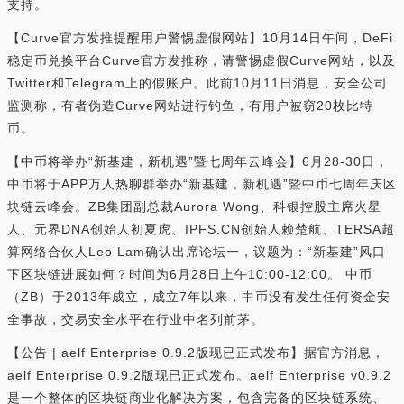
支持。
【Curve官方发推提醒用户警惕虚假网站】10月14日午间，DeFi
稳定币兑换平台Curve官方发推称，请警惕虚假Curve网站，以及
Twitter和Telegram上的假账户。此前10月11日消息，安全公司
监测称，有者伪造Curve网站进行钓鱼，有用户被窃20枚比特
币。
【中币将举办“新基建，新机遇”暨七周年云峰会】6月28-30日，
中币将于APP万人热聊群举办“新基建，新机遇”暨中币七周年庆区
块链云峰会。ZB集团副总裁Aurora Wong、科银控股主席火星
人、元界DNA创始人初夏虎、IPFS.CN创始人赖楚航、TERSA超
算网络合伙人Leo Lam确认出席论坛一，议题为：“新基建”风口
下区块链进展如何？时间为6月28日上午10:00-12:00。 中币
（ZB）于2013年成立，成立7年以来，中币没有发生任何资金安
全事故，交易安全水平在行业中名列前茅。
【公告 | aelf Enterprise 0.9.2版现已正式发布】据官方消息，
aelf Enterprise 0.9.2版现已正式发布。aelf Enterprise v0.9.2
是一个整体的区块链商业化解决方案，包含完备的区块链系统、