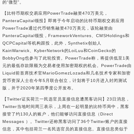
的“微型”。
【比特币期权交易应用PowerTrade融资470万美元，
PanteraCapital领投】即将于今年启动的比特币期权交易应用
PowerTrade通过代币销售融资470万美元，该轮融资由
PanteraCapital领投，FrameworkVentures、CMSHoldings和
QCPCapital等机构跟投，此外，Synthetix创始人
KainWarwick、KyberNetwork的LoiLuu和CoinGecko的
BobbyOng也参与了此轮投资。PowerTrade称，将提供低至1美
元的最低存款限额为交易者使用加密期权的机会。PowerTrade由
Liquid前首席技术官MarioGomezLozada和几名技术专家和加密
货币资深人士在今年5月联合创立，计划将于10月进入封闭测试
版，并于2020年第四季度公开发布。
【Twitter证实荷兰一民选官员直接信息遭黑客访问】23日消息，
Twitter当地时间周三表示，上周在一起明显的比特币局中，黑客
接管了约130人的账户，他们能够访问直接信息（Direct
Messages ）。Twitter还称黑客访问了36个Twitter账户的直接
信息，其中包括荷兰一名民选官员的直接信息。直接信息类似于