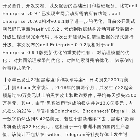
开发套件、开发文档、以及配套的基础应用和基础服务。此前aelf
Enterprise v0.9.1已实现主网启动所需的所有功能，aelf
Enterprise v0.9.2相对v0.9.1做了进一步的优化。目前公开测试
网代码已更新为aelf v0.9.2，考虑到数据结构改动可能导致版本
升级过程出现冗余代码，本次公开测试网以清理数据的形式进行
升级。本次发布的aelf Enterprise 0.9.2版相对于aelf
Enterprise 0.9.1版更新优化的重要特性有： 对治理模型的优
化； 对共同治理权限的优化； 对跨链索引费的优化； 独享侧链
收费模式优化。
【今年已发生22起黑客盗币和欺诈等案件 日均损失2300万美
元】据Bitcoin文章统计，2018年的前两个月，共发生了22起金
额超过40万美元以上的黑客攻击和欺诈案件，平均每天损失2300
万美元。其中，由于“黑客盗币”造成的损失共达13.6亿美元，占
总损失的22%，即便排除Coincheck、Bitconnect和Bitgrail，这
一数字仍然达到5.42亿美元。若这个趋势继续下去，黑客和欺诈
者将会获得32.5亿美元，这相当于一个非洲小国的国内生产总
值。该统计不包括在Twitter、Telegram等社交媒体上发生过