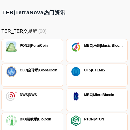
TER|TerraNova热门资讯
TER_TER交易所
(00)
PONZI|PonziCoin
MBC|乐链|Music Block Chain
GLC|全球币|GlobalCoin
UTS|UTEMIS
DWS|DWS
MBC|MicroBitcoin
BIO|碧欧币|BioCoin
PTON|PTON