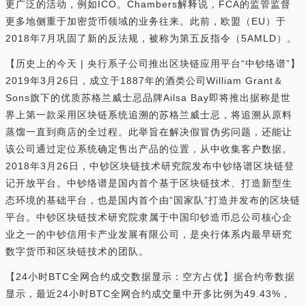
更广泛的活动，例如ICO。Chambers解释说，FCA的监管监督
更多地侧重于加密货币领域的业务往来。此前，欧盟（EU）于
2018年7月巩固了新的反法规，被称为第五反指令（5AMLD）。
【历史上的今天 | 央行系子公司推出区块链应用平台“中钞络谱”】
2019年3月26日，成立于1887年的酒类公司William Grant＆
Sons旗下的优质苏格兰威士忌品牌Ailsa Bay即将推出据称是世
界上第一款采用区块链系统追溯的苏格兰威士忌，将追溯从原料
蒸馏一直到商店的全过程。此举旨在解决假冒伪劣问题，还能让
该公司通过定位系统确定售出产品的位置，从中收集客户数据。
2018年3月26日，中钞区块链技术研究院发布中钞络谱区块链登
记开放平台。中钞络谱是国内首个基于区块链技术、打造新型生
态环境的基础平台，也是国内首个由“国家队”打造并发布的区块链
平台。中钞区块链技术研究院隶属于中国印钞造币总公司核心企
业之一的中钞信用卡产业发展有限公司，是央行体系内最早研究
数字货币和区块链技术的团队。
【24小时BTC全网合约成交数据显示：空方占优】据合约帝数据
显示，最近24小时BTC全网合约成交量中开多比例为49.43%，