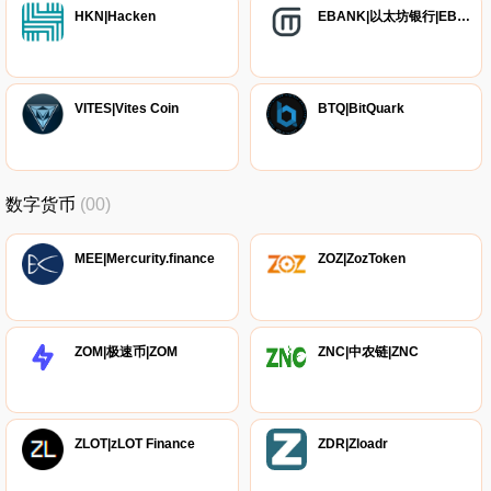
HKN|Hacken
EBANK|以太坊银行|EBank Eco-System(EBES)
VITES|Vites Coin
BTQ|BitQuark
数字货币
(00)
MEE|Mercurity.finance
ZOZ|ZozToken
ZOM|极速币|ZOM
ZNC|中农链|ZNC
ZLOT|zLOT Finance
ZDR|Zloadr