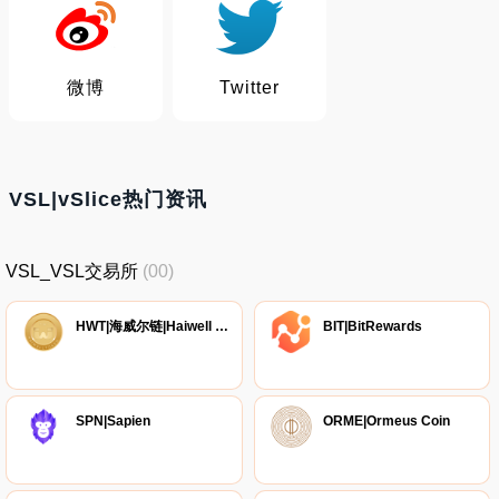
微博
Twitter
VSL|vSlice热门资讯
VSL_VSL交易所
(00)
HWT|海威尔链|Haiwell Token
BIT|BitRewards
SPN|Sapien
ORME|Ormeus Coin