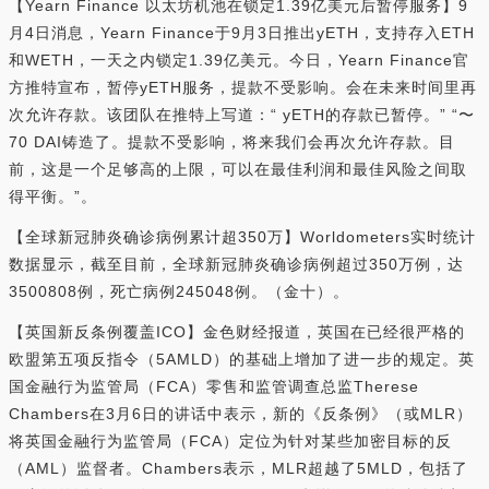
【Yearn Finance 以太坊机池在锁定1.39亿美元后暂停服务】9
月4日消息，Yearn Finance于9月3日推出yETH，支持存入ETH
和WETH，一天之内锁定1.39亿美元。今日，Yearn Finance官
方推特宣布，暂停yETH服务，提款不受影响。会在未来时间里再
次允许存款。该团队在推特上写道：“ yETH的存款已暂停。” “〜
70 DAI铸造了。提款不受影响，将来我们会再次允许存款。目
前，这是一个足够高的上限，可以在最佳利润和最佳风险之间取
得平衡。”。
【全球新冠肺炎确诊病例累计超350万】Worldometers实时统计
数据显示，截至目前，全球新冠肺炎确诊病例超过350万例，达
3500808例，死亡病例245048例。（金十）。
【英国新反条例覆盖ICO】金色财经报道，英国在已经很严格的
欧盟第五项反指令（5AMLD）的基础上增加了进一步的规定。英
国金融行为监管局（FCA）零售和监管调查总监Therese
Chambers在3月6日的讲话中表示，新的《反条例》（或MLR）
将英国金融行为监管局（FCA）定位为针对某些加密目标的反
（AML）监督者。Chambers表示，MLR超越了5MLD，包括了