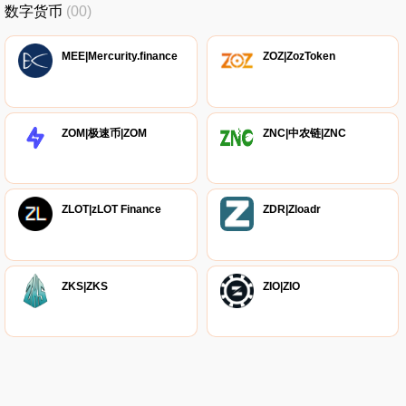
数字货币
(00)
MEE|Mercurity.finance
ZOZ|ZozToken
ZOM|极速币|ZOM
ZNC|中农链|ZNC
ZLOT|zLOT Finance
ZDR|Zloadr
ZKS|ZKS
ZIO|ZIO