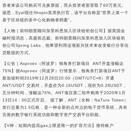
资者来该公司购买可兑换票据，而从投资者那里取了60万美元。
据悉，Eyal现任Shopin首席执行官，该平台自称是“世界上第一个
基于区块链的多中心化购物者档案”。
【人物 | 前特朗普顾问加里科恩加入区块链初创公司】据英国金
融时报消息，高盛前总裁、前特朗普顾问加里科恩加入区块链初
创公司Spring Labs，他希望利用这项新兴技术来改变银行分享信
贷数据的方式。
【公告 | Asproex（阿波罗）独角兽打新项目 ANT开盘涨幅达
75%】据Asproex（阿波罗）行情显示，独角兽打新项目ANT于
新加坡时间2019年12月28日20:00（GMT/UTC+8）开通
ANT/USDT 交易对，开盘价为0.16USDT，现价为0.28USDT，
五分钟时间，涨幅达75%。ANT项目第二轮申购将于2020年1月
13日14：00正式开启。 据了解，ANT（全称：NaTure Token）
发行总量为1.5亿枚，是一种全新的点对点的电子货币系统，具有
完善的数字银行系统功能和数字资产交易平台职能。
【V神：短期内提高gas上限是唯一的扩容方法】推特账户