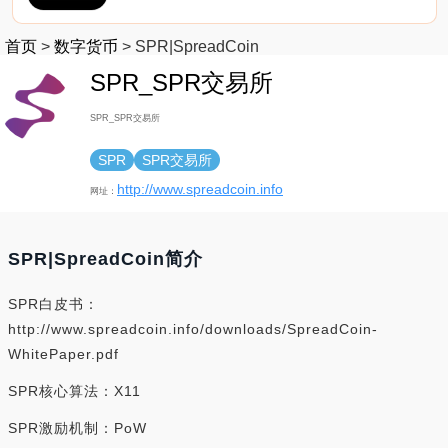
首页
>
数字货币
>
SPR|SpreadCoin
SPR_SPR交易所
SPR_SPR交易所
SPR
SPR交易所
http://www.spreadcoin.info
网址：
SPR|SpreadCoin简介
SPR白皮书：
http://www.spreadcoin.info/downloads/SpreadCoin-
WhitePaper.pdf
SPR核心算法：X11
SPR激励机制：PoW