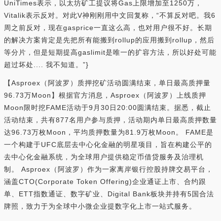
UniTimes表示，以太坊矿工提议将Gas上限增加至1250万，
Vitalik表示反对。对此V神刚刚用中文回复称，“不算反对吧。我6
周之前反对，现在gasprice一直这么高，也对用户很不好。长期
的解决方案肯定是先把所有能搬到rollup的应用搬到rollup，然后
等分片，但是短期提高gaslimit是唯一的扩容方法，所以好处可能
超过坏处.... 我不知道。”}
【Asproex（阿波罗）质押挖矿活动圆满结束，单日最高质押量
96.73万Moon】根据官方消息，Asproex（阿波罗）上线质押
Moon限时挖FAME活动于9月30日20:00圆满结束。据悉，截止
活动结束，共有877名用户参与质押，活动期内单日最高质押数量
达96.73万枚Moon，平均质押数量为81.9万枚Moon。 FAME是
一个构建于UFC底层去中心化金融的明星项目，旨在构建公平的
去中心化金融系统，为全球用户提供稳定币借贷服务及治理机
制。 Asproex（阿波罗）作为一家离岸银行控股持牌交易平台，
涵盖CTO(Corporate Token Offering)企业通证上市、合约跟
单、ETT指数通证、数字矿业、Digital Bank板块并持有5国合法
牌照，致力于为全球中小微企业提数字化上市一站式服务。