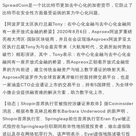
SpreadCoin是一个比比特币更加去中心化的加密货币，它防止了
比特币在安全性方面最受诟病的算力中心化问题。
【阿波罗亚太区执行总裁Tony：在中心化金融与去中心化金融间
有一座开放式金融的桥梁】2020年8月6日，Asproex阿波罗重磅
亮相大湾区·国际区块链周，并且在会议现场Asproex阿波罗亚太
区执行总裁Tony为与会嘉宾带来《大航海时代，交易所如何势如
破竹》精彩演讲。其中，Tony表示：在中心化金融与去中心化金
融间有一座开放式金融的桥梁，而Aspreox正朝着开放式金融世
界的方向前进，建立传统金融资产与链上数字通证的映射关系。
Asproex阿波罗作为全球首家离岸银行控股持牌交易平台，也是
一家涵盖CTO企业通证上市的交易平台，持有5国牌照，为全球中
小微企业提供融资难的解决方案，助力数字化上市。
【动态 | Shopin首席执行官被指控涉嫌证券欺诈】据Coininsider
消息，根据布鲁克林总检察长Barbara Underwood 的新声明，
Shopin首席执行官、Springleap前任首席执行官Eran Eyal被正
式指控在Springleap任职期间欺诈性地招揽投资者，做出虚假陈
述以及存在网络犯罪行为。该声明表示，Eyal虚假地陈述吸引投