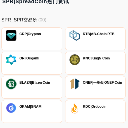
SPR|SpreadCoin热门资讯
SPR_SPR交易所
(00)
CRP|Crypton
RTB|AB-Chain RTB
ORI|Origami
KNC|KingN Coin
BLAZR|BlazerCoin
ONEF|一基金|ONEF Coin
GRAM|GRAM
RDC|Ordocoin