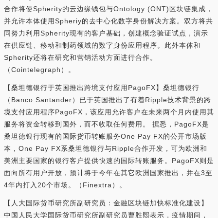
合作将使Spherity的云边缘钱包与Ontology (ONT)区块链集成，
并允许本体使用Spheriy的去中心化数字身份解决方案。双方将共
同努力利用Spherity现有的客户基础，创建概念验证试点，演示
在供应链、移动和制药领域的数字身份应用程序。此外本体和
Spherity还将在研究和营销活动方面进行合作。
（Cointelegraph）。
【桑坦德银行于英国推出跨境支付应用PagoFX】桑坦德银行
（Banco Santander）已于英国推出了有着Ripple技术背景的跨
境支付应用程序PagoFX，该应用允许客户在未来两个月内使用其
服务将资金转移到国外，而不收取任何费用。 据悉，PagoFX是
桑坦德银行现有的国际货币转账服务One Pay FX的公开市场版
本，One Pay FX系桑坦德银行与Ripple合作开发，可为欧洲和
美洲主要国家的银行客户提供快速的国际转账服务。PagoFX则是
面向所有用户开放，预计将于今年在其它欧洲国家推出，并在3至
4年内打入20个市场。（Finextra）。
【人大国际货币研究所副研究员：金融区块链加快标准化建设】
中国人民大学国际货币研究所副研究员曹胜熙表示，疫情期间，