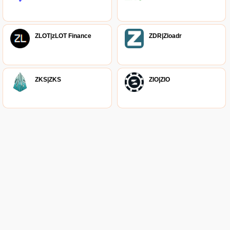
ZLOT|zLOT Finance
ZDR|Zloadr
ZKS|ZKS
ZIO|ZIO