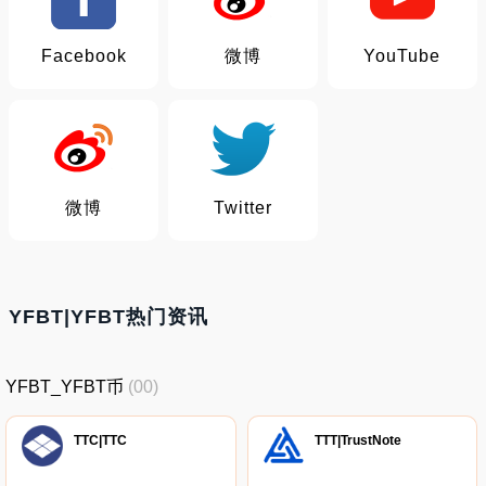
Facebook
微博
YouTube
微博
Twitter
YFBT|YFBT热门资讯
YFBT_YFBT币
(00)
TTC|TTC
TTT|TrustNote