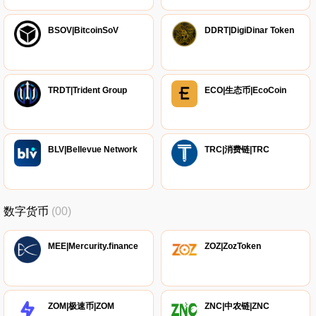
BSOV|BitcoinSoV
DDRT|DigiDinar Token
TRDT|Trident Group
ECO|生态币|EcoCoin
BLV|Bellevue Network
TRC|消费链|TRC
数字货币
(00)
MEE|Mercurity.finance
ZOZ|ZozToken
ZOM|极速币|ZOM
ZNC|中农链|ZNC