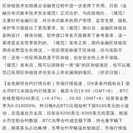
区块链技术在助推企业融资过程中进一步发挥了作用。日前《金
融分布式账本技术安全规范》正式出炉。与此前相比，《规范》
主要针对金融行业，对分布式账本的用户管理、监管支撑、隐私
保护等方面提出了更高要求。在《规范》推出后，金融区块链在
架构设计、模块功能、软件接口等各方面都有了参考基准，这一
基准是走在世界前列的。《规范》发布之前，国内金融区块链应
用存在野蛮生长情况，一些应用宣称基于区块链，但与实际不
符；还有一些应用虽然基于区块链，但在安全性上并不保险。
《规范》发布后，既可以排除前一类“假”的区块链项目，也可以规
范已应用区块链技术但安全上存在漏洞的项目。（经济日报）。
【金色财经合约行情分析 | 市场行情低迷，日K多条均线粘合】据
火币BTC永续合约行情显示，截至今日19:00（GMT+8），BTC
价格暂报9240美元（+0.47%），20:00（GMT+8）结算资金费
率为0.010000%。昨日晚8点BTC出现短时下探9100美元的小波
动，后迅速拉升走高，目前在9200美元-9300美元间震荡。根据
火币交割合约数据，BTC当季合约成交额下降，持仓量窄幅下
跌，精英多头占比略增，当季合约窄幅溢价较稳定。市场行情低