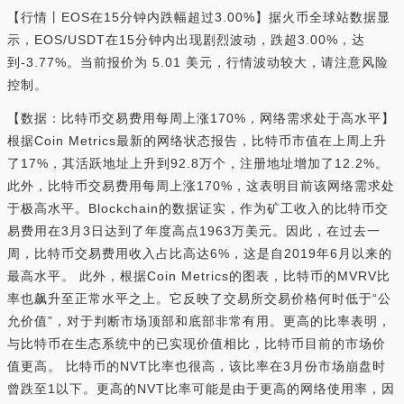
【行情丨EOS在15分钟内跌幅超过3.00%】据火币全球站数据显
示，EOS/USDT在15分钟内出现剧烈波动，跌超3.00%，达
到-3.77%。当前报价为 5.01 美元，行情波动较大，请注意风险
控制。
【数据：比特币交易费用每周上涨170%，网络需求处于高水平】
根据Coin Metrics最新的网络状态报告，比特币市值在上周上升
了17%，其活跃地址上升到92.8万个，注册地址增加了12.2%。
此外，比特币交易费用每周上涨170%，这表明目前该网络需求处
于极高水平。Blockchain的数据证实，作为矿工收入的比特币交
易费用在3月3日达到了年度高点1963万美元。因此，在过去一
周，比特币交易费用收入占比高达6%，这是自2019年6月以来的
最高水平。 此外，根据Coin Metrics的图表，比特币的MVRV比
率也飙升至正常水平之上。它反映了交易所交易价格何时低于“公
允价值”，对于判断市场顶部和底部非常有用。更高的比率表明，
与比特币在生态系统中的已实现价值相比，比特币目前的市场价
值更高。 比特币的NVT比率也很高，该比率在3月份市场崩盘时
曾跌至1以下。更高的NVT比率可能是由于更高的网络使用率，因