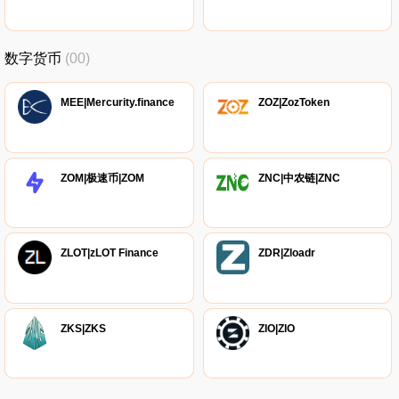
数字货币
(00)
MEE|Mercurity.finance
ZOZ|ZozToken
ZOM|极速币|ZOM
ZNC|中农链|ZNC
ZLOT|zLOT Finance
ZDR|Zloadr
ZKS|ZKS
ZIO|ZIO