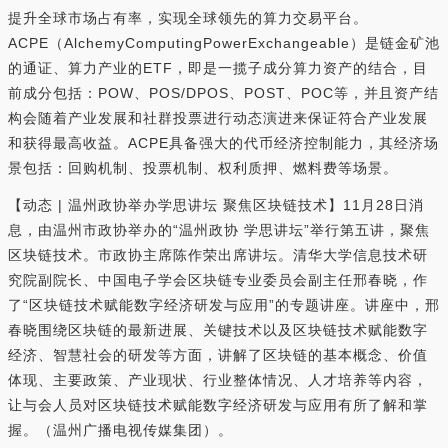
提升全球市场占有率，实现全球领先的算力交易平台。
ACPE（AlchemyComputingPowerExchangeable）是链金矿池
的通证、算⼒产业的ETF，即是⼀揽⼦成分算⼒资产的结合，⽬
前成分包括：POW、POS/DPOS、POST、POC等，并且资产结
构会随着产业发展和社群投票进⾏动态演进来保证符合产业发展
和获得最⾼收益。ACPE具备强⼤的代币经济控制能⼒，其经济场
景包括：回购机制、投票机制、权利质押、燃料费等场景。
【动态 | 温州政协举办学思讲坛 聚焦区块链技术】11月28日消
息，由温州市政协举办的“温州政协 学思讲坛”举行第五讲，聚焦
区块链技术。市政协主席陈作荣出席讲坛。清华大学信息技术研
究院副院长、中国电子学会区块链专业委员会副主任邢春晓，作
了“区块链技术赋能数字经济研发与应用”的专题讲座。讲座中，邢
春晓围绕区块链的最新进展、关键技术以及区块链技术赋能数字
经济、智慧社会的研发等方面，讲解了区块链的基本概念、价值
体现、主要政策、产业现状、行业整体情况、人才培养等内容，
让与会人员对区块链技术赋能数字经济研发与应用有所了解和掌
握。（温州广播电视传媒集团）。