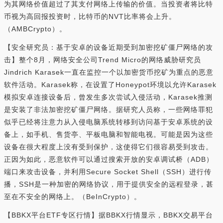
为其网络价值超过了其支付网络上传输的价值。当投资者将比特
币视为高回报投资时，比特币的NVT比率将会上升。
（AMBCrypto）。
【安全研究员：基于安卓的设备近期受到加密挖矿僵尸网络的攻
击】整个8月，网络安全公司Trend Micro的网络威胁研究员
Jindrich Karasek一直在监控一个以加密货币挖矿为重点的恶意
软件活动。Karasek称，在设置了Honeypot环境以允许Karasek
模拟安卓连接设备后，曾发生多次尝试入侵活动，Karasek推测
是安装了非法加密挖矿僵尸网络。据研究人员称，一些网络罪犯
似乎已经将注意力从入侵电脑系统转移到访问基于安卓系统的设
备上，如手机、售货亭、平板电脑和智能电视。可能是因为这些
设备在很大程度上没有受到保护，这使得它们很容易受到攻击。
正因为如此，恶意软件可以通过搜索开放的安卓调试桥（ADB）
端口来攻击设备，并利用Secure Socket Shell（SSH）进行传
播，SSH是一种加密的网络协议，用于提供安全的远程登录，甚
至在不安全的网络上。（BeInCrypto）。
【BBKX平台ETF专区行情】据BBKX行情显示，BBKX交易平台