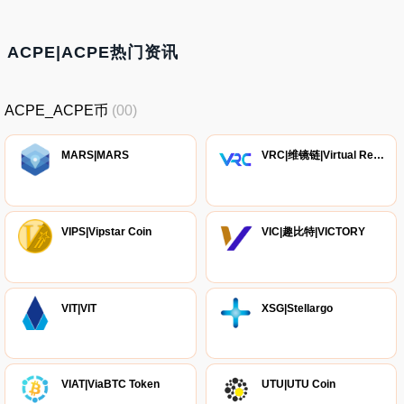
ACPE|ACPE热门资讯
ACPE_ACPE币
(00)
MARS|MARS
VRC|维镜链|Virtual Reality Chain
VIPS|Vipstar Coin
VIC|趣比特|VICTORY
VIT|VIT
XSG|Stellargo
VIAT|ViaBTC Token
UTU|UTU Coin