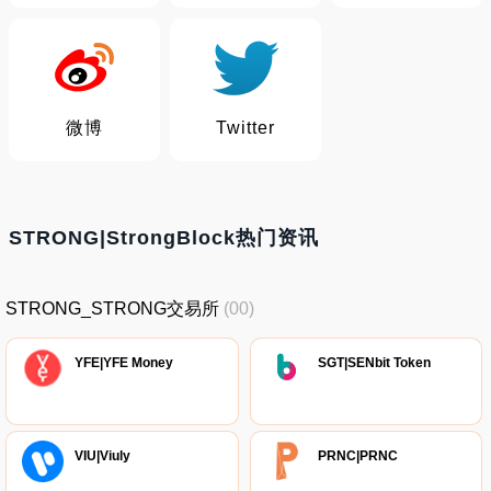
微博
Twitter
STRONG|StrongBlock热门资讯
STRONG_STRONG交易所
(00)
YFE|YFE Money
SGT|SENbit Token
VIU|Viuly
PRNC|PRNC