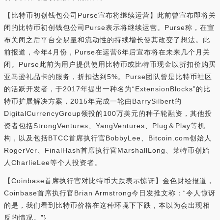
【比特币初创钱包公司Purse宣布将继续运营】此前曾宣布即将关
闭的比特币初创钱包公司Purse表示将继续运营。Purse称，在宣
布关闭之后平台交易量和流动性的持续增长使其改变了想法。此
前报道，今年4月份，Purse在运营6年后宣布将在未来几个月关
闭。Purse此前为用户提供使用比特币或比特币现金以折扣价购买
亚马逊礼品卡的服务，折扣达到5%。Purse团队曾是比特币社区
的活跃开发者，于2017年提出一种名为“ExtensionBlocks”的比
特币扩展解决方案，2015年完成一轮由BarrySilbert的
DigitalCurrencyGroup领投的100万美元的种子轮融资，其他投
资者包括StrongVentures、YangVentures、Plug＆Play等机
构，以及包括BTCC首席执行官BobbyLee、Bitcoin.com创始人
RogerVer、FinalHash首席执行官MarshallLong、莱特币创始
人CharlieLee等个人投资者。
【Coinbase首席执行官对比特币大跌表示惊讶】金色财经报道，
Coinbase首席执行官Brian Armstrong今日发推文称：“令人惊讶
的是，我们看到比特币价格在这种环境下下跌，本以为会出现相
反的情况。”}