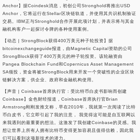
Anchor】据Coindesk消息，初创公司Stronghold将推出USD
Anchor，它将运行在Stellar区块链轨道，并使用其共识机制验证
交易。IBM正与Stronghold合作开展此项计划，并表示将与其金
融机构客户一起探讨令牌的各种使用案例。
【动态 | StrongBlock获得400万美元种子轮投资】据
bitcoinexchangeguide报道，由Magnetic Capital资助的公司
StrongBlock获得了400万美元的种子轮投资。该轮融资由
Pangea Blockchain Fund和Copernicus Asset Management
SA领投，资金将被StrongBlock用来开发一个突破性的企业区块
链解决方案，供企业、政府和金融机构使用。
【声音 | Coinbase首席执行官：受比特币白皮书影响而创建
Coinbase】金色财经报道，Coinbase首席执行官Brian
Armstrong刚刚发推文称，早在2010年，我就第一次阅读了比特
币白皮书，它立即引起了我的注意， 我觉得这可能是自互联网以
来我遇到的最重要的想法。这激发了我创建Coinbase的灵感。我
想让世界上所有人拥有比特币变得更加容易且值得信赖，因此我
们可以看到这项新技术的潜力。