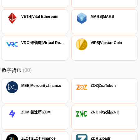
VETH|Vital Ethereum
MARS|MARS
VRC|维镜链|Virtual Reality Chain
VIPS|Vipstar Coin
数字货币
(00)
MEE|Mercurity.finance
ZOZ|ZozToken
ZOM|极速币|ZOM
ZNC|中农链|ZNC
ZLOT|zLOT Finance
ZDR|Zloadr