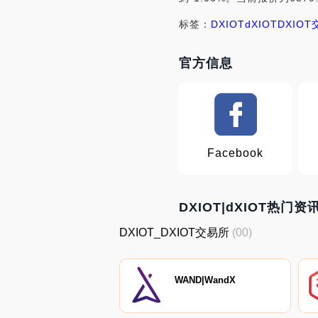
标签：
DXIOT
dXIOT
DXIO
官方信息
Facebook
DXIOT|dXIOT热门资
DXIOT_DXIOT交易所
(00)
WAND|WandX