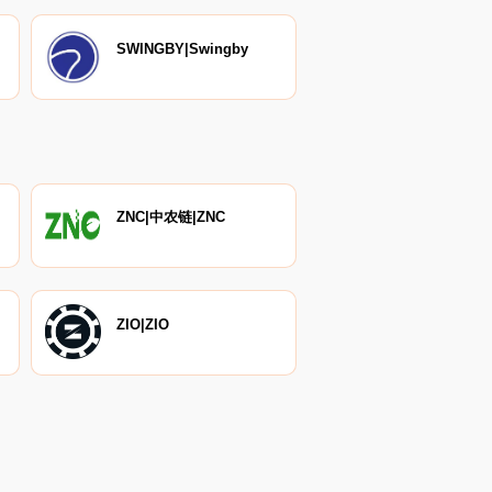
SWINGBY|Swingby
ZNC|中农链|ZNC
ZIO|ZIO