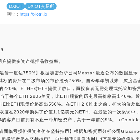
DXIOT
DXIOT交易所
网址：
https://xiotri.io
19
为用户提供多资产抵押品收益率。
价一度达750%】根据加密分析公司Messari最近公布的数据显
比其标的资产在二级市场的市价溢价750%。自今年年初以来，灰度基
格的220%。ETHE对ETH提供了敞口，而投资者无需处理或托管加
当于每个ETH 2905美元，比ETH现货的历史最高价格高出46%。近
HE比ETH现货价格高出550%。在ETH 2.0推出之前，扩大的价差
度在2020年购买了价值1.1亿美元的ETH。在最近的一次采访中
灰度38%的客户目前拥有不止一种加密资产，高于一年前的9%。（Cointele
，尽管面临亏损但投资者仍在坚持持币】根据加密货币分析公司Glassno
，但投资者仍在坚持持币”，自比特币6月份达到1.4万美元的峰值以