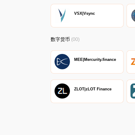
VSX|Vsync
数字货币
(00)
MEE|Mercurity.finance
ZLOT|zLOT Finance