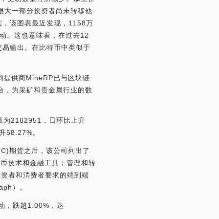
有很大一部分投资者尚未转移他
实，该图表最近发现，1158万
动。这也意味着，在过去12
未消费交易输出。在比特币中类似于
。
询提供商MineRP已与区块链
块链平台，为采矿和贵金属行业的数
为2182951，日环比上升
58.27%。
BTC)期货之后，该公司列出了
货币技术和金融工具；管理和转
投资者和消费者要求的端到端
aph）。
动，跌超1.00%，达