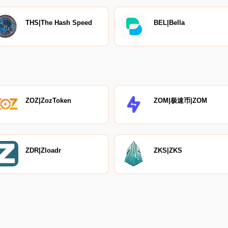
THS|The Hash Speed
BEL|Bella
ZOZ|ZozToken
ZOM|极速币|ZOM
ZDR|Zloadr
ZKS|ZKS