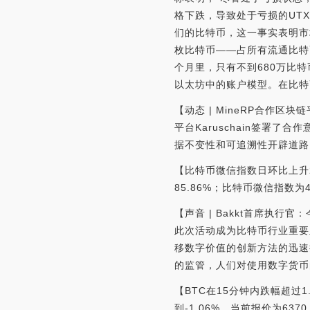
格下跌，导致处于亏损的UT
们的比特币，这一事实表明市场情
枚比特币——占所有流通比特
个月里，只有不到680万比特币易
以太坊中的账户模型。在比特
【动态 | MineRP合作区
平台Karuschain签署了
据不变性和可追溯性开辟道路。（Mi
【比特币微信指数日环比上升2
85.86%；比特币微信指数为4
【声音 | Bakkt首席执行
此次活动成为比特币行业重要
移数字价值的创新方法的迅速
的监管，人们对使用数字货币的
【BTC在15分钟内跌幅超过1
到-1.06%。当前报价为63