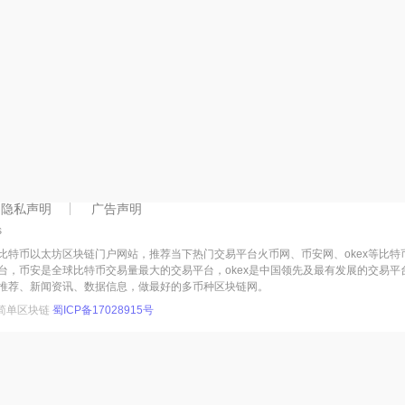
隐私声明
广告声明
s
比特币以太坊区块链门户网站，推荐当下热门交易平台火币网、币安网、okex等比
台，币安是全球比特币交易量最大的交易平台，okex是中国领先及最有发展的交易
推荐、新闻资讯、数据信息，做最好的多币种区块链网。
简单区块链
蜀ICP备17028915号