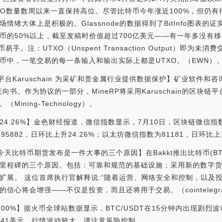
XO数量数周以来一直保持高位。尽管比特币今年涨近100%，但仍
绪大体上是积极的。Glassnode的数据得到了BitInfo图表的证
币的50%以上，截至发稿时价值超过700亿美元——有一年多没有移
手。注：UTXO（Unspent Transaction Output）即为
币中，一笔交易的每一条输入和输出实际上都是UTXO。（EWN）
块链平台Karuschain 为采矿和贵金属行业提供数据保护】矿业软件和咨
合作意向书。作为协议的一部分，MineRP将采用Karuschain的区
ning-Technology）。
4.26%】金色财经报道，微信指数显示，7月10日，区块链微信指数
95882，日环比上升24.26%；以太坊微信指数为81181，日环比上升
官：今天比特币期货发布是一件大事的三个原因】在Bakkt推出比特币(
里程碑的三个原因。包括：可靠和规范的基础设施；采用新的数字
扩展。 这位首席执行官解释说:“随着运营、网络安全和控制，以及
信心将会增强——不仅是投资，而且还将用于交易。（cointelegr
.00%】据火币全球站数据显示，BTC/USDT在15分钟内出现剧烈波
70.41美元，行情波动较大，请注意风险控制。