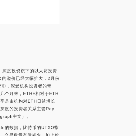
示，灰度投资旗下的以太坊投资
金的溢价已经大幅扩大，2月份
密货币，深受机构投资者的青
几个月来，ETHE相对于ETH
似乎是由机构对ETH日益增长
，灰度的投资者关系主管Ray
graph中文）。
de的数据，比特币的UTXO指
来，交易数量有所减少。加上价