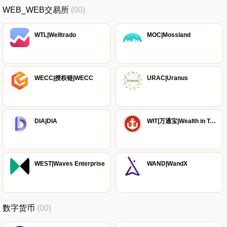
WEB_WEB交易所
(00)
WTL|Welltrado
MOC|Mossland
WECC|授权链|WECC
URAC|Uranus
DIA|DIA
WIT|万通宝|Wealth in Token
WEST|Waves Enterprise
WAND|WandX
数字货币
(00)