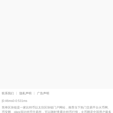
联系我们
隐私声明
广告声明
[0:46ms0-0:531ms
简单区块链是一家比特币以太坊区块链门户网站，推荐当下热门交易平台火币网、
币安网、okex等比特币交易所，可以随时查看比特币行情，火币网是中国用户最多