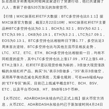
队在西班牙和奥地利对暗网卖家进行了突袭行动，他们共逮捕了
八人，查获了价值520万加元的加密货币。
【行情 | MXC抹茶杠杆ETF大数据：BTC多空持仓比0.1:1】据
MXC抹茶官方数据，截至2月22日10时，MXC抹茶杠杆ETF主要
品种BTC多空持仓比为0.1:1，BCH为1.92:1，BSV为0.62:1，
ETC为3.99:1，OKB为0.19:1，ETH为3.2:1，LTC为17.09:1，
EOS为0.13:1。BTC多空持仓比相较昨日下降1.77，多空比近3
周来首次逆转。BTC多空持仓比与其他主流币呈相反走势，
LTC、XTZ、ETC、ETH、BCH多空持仓比相较前一日，均有不
同程度的提升，其中LTC多空持仓比上涨17.09，XTZ上涨5.48，
ETH上涨3.2。杠杆ETF是以现货价格为标的，3倍放大现货涨跌
幅的永续杠杆产品。购买“3L”表示3倍做多，“3S”表示3倍做空，
采用再平衡动态减仓风控系统，无爆仓规则，可在web端或App
的“ETF专区”购买。目前已上线减半概念BTC、BCH、BSV、
ETC，以及平台币OKB、HT、BNB等19个币种。
【火币ZEC、ADA和DASH永续合约已正式上线】据火币官方消
息，火币ZEC、ADA和DASH永续合约已于新加坡时间4月24日