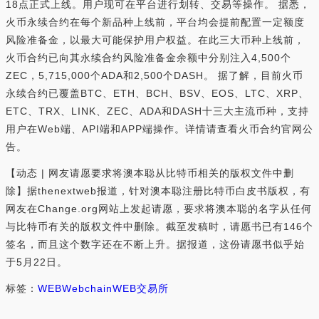
18点正式上线。用户现可在平台进行划转、交易等操作。 据悉，
火币永续合约在每个新品种上线前，平台均会提前配置一定额度
风险准备金，以最大可能保护用户权益。在此三大币种上线前，
火币合约已向其永续合约风险准备金余额中分别注入4,500个
ZEC，5,715,000个ADA和2,500个DASH。 据了解，目前火币
永续合约已覆盖BTC、ETH、BCH、BSV、EOS、LTC、XRP、
ETC、TRX、LINK、ZEC、ADA和DASH十三大主流币种，支持
用户在Web端、API端和APP端操作。详情请查看火币合约官网公
告。
【动态 | 网友请愿要求将澳本聪从比特币相关的版权文件中删
除】据thenextweb报道，针对澳本聪注册比特币白皮书版权，有
网友在Change.org网站上发起请愿，要求将澳本聪的名字从任何
与比特币有关的版权文件中删除。截至发稿时，请愿书已有146个
签名，而且这个数字还在不断上升。据报道，这份请愿书似乎始
于5月22日。
标签：
WEB
Webchain
WEB交易所