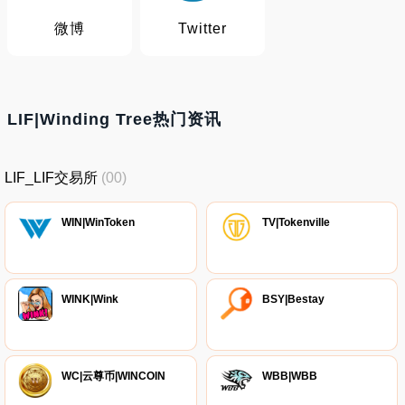
微博
Twitter
LIF|Winding Tree热门资讯
LIF_LIF交易所
(00)
WIN|WinToken
TV|Tokenville
WINK|Wink
BSY|Bestay
WC|云尊币|WINCOIN
WBB|WBB