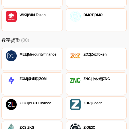
WIKI|Wiki Token
DMOT|DMO
数字货币
(00)
MEE|Mercurity.finance
ZOZ|ZozToken
ZOM|极速币|ZOM
ZNC|中农链|ZNC
ZLOT|zLOT Finance
ZDR|Zloadr
ZKS|ZKS
ZIO|ZIO