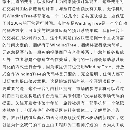
微不足道的费用，以激励矿工为网络提供计算能力。这些费用将
在交易时由区块链自动计算，与预订总金额没有关联。无停机时
间WindingTree将部署在一个（或几个）公共区块链上，这保证
了其100%的正常运行时间。实时交易WindingTree是一个全自动
的解决方案，可直接与旅游供应商的预订系统集成。我们平台上
的交易在几秒钟内发生。这个时间是由区块链挖掘一个区块所需
的时间决定的。捆绑有了WindingTree，捆绑将变得极为简单。
无论您是否与某一服务的提供商已有合作关系，与您的服务形成
互补，或者您是否想建立合作关系，我们的平台都会帮助您以最
简化的方式进行合作，因为该提供商也使用WindingTree。开放
式合作WindingTree的代码将是开源的，完全透明，任何人都可
以研究和提出修改意见。这是旅游领域的第一个开源项目之一。
更重要的是，这个平台将由社区拥有，市场的参与者将可以通过
我们目前正在构建的平台治理工具来创建和投票修改市场代码的
提案。关注开发者体验十年前，旅行社拥有一部手机和一个笔记
本就够了，但现在他们必须活跃在社交媒体上，了解网络广告
等。旅行社的供应商和销售商都必须接受技术驱动的新现实，这
就是为什么我们的平台是由工程师为工程师打造的，因为人工成