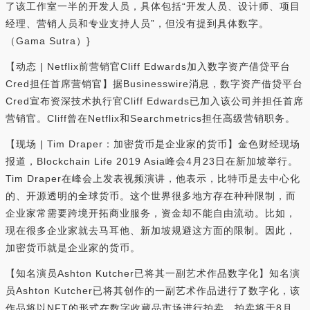
了该工作室一半的开发人员，具体包括“开发人员、设计师、项目
经理、营销人员和专业支持人员”，但没有提到具体数字。
（Gama Sutra）}
【动态 | Netflix前营销官Cliff Edwards加入数字资产借贷平台
Cred担任首席营销官】据Businesswire消息，数字资产借贷平台
Cred宣布资深技术执行官Cliff Edwards已加入该公司并担任首席
营销官。Cliff曾在Netflix和Searchmetrics担任高级营销职务。
【现场 | Tim Draper：加密货币是企业家的货币】金色财经现场
报道，Blockchain Life 2019 Asia峰会4月23日在新加坡举行。
Tim Draper在峰会上发表视频演讲，他表示，比特币是去中心化
的、开源透明的全球货币。这个世界很多地方存在种种限制，而
企业家常需要跨境开拓商业服务，资金却不能自由流动。比如，
现在很多企业家就去马耳他、新加坡规避这方面的限制。因此，
加密货币就是企业家的货币。
【知名演员Ashton Kutcher已将其一副艺术作品数字化】知名演
员Ashton Kutcher已将其创作的一副艺术作品进行了数字化，该
作品将以NFT的形式在数字收藏品市场进行拍卖。拍卖将于8月