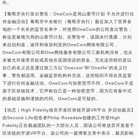
向。
【葡萄牙央行发出警告：OneCoin是局山寨币计划 不允许进行任
何金融活动】葡萄牙中央银行（葡萄牙央行）最近加入了世界各
地的一个长长的监管名单中，对使用OneCoin的公民发出警告，
称这是被视为局的山寨币计划。在警告中，该国央行透露，分别
来自伯利兹，迪拜和保加利亚的OneCoin网络有限公司，
OneCoin有限公司和One网络服务有限公司三家机构没有，也从
未被允许接受存款或其他在该国偿还的资金。无论这些组织是以
自己的名义还是通过第三方以“Onecoin”和“Onelife”的名义行
事，警告都适用。金融监管机构补充说，这些组织不得在其监督
下进行任何金融活动。OneCoin与加密货币不同，OneCoin不是
基于区块链技术，它声称自己是一种加密货币，因为它有集中式
的基础设施和谨慎的代码。OneCoin是可疑的。
【动态 | High Fidelity放弃开发区块链开源VR平台 并启动裁员】
由Second Life创造者Philip Rosedale创建的工作室High
Fidelity正在裁减团队的一大部分人员，因该公司将放弃开发基于
区块链的开源VR平台。该公司的一篇博客文章中表示，裁员影响