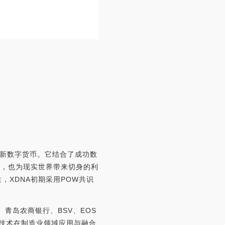
命性的新数字货币。它结合了成功数
处，也为现实世界带来切身的利
性，XDNA初期采用POW共识
0、青岛农商银行、BSV、EOS
链等技术在制造业领域应用与融合