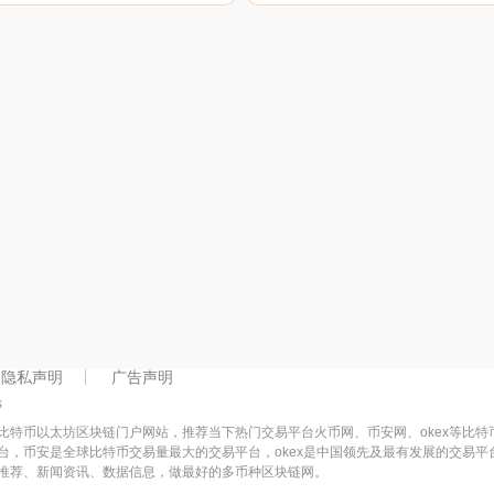
隐私声明
广告声明
s
比特币以太坊区块链门户网站，推荐当下热门交易平台火币网、币安网、okex等比
台，币安是全球比特币交易量最大的交易平台，okex是中国领先及最有发展的交易
推荐、新闻资讯、数据信息，做最好的多币种区块链网。