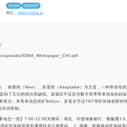
XDNA
XDNA币
网址：
https://xdna.io
2
o/uploads/XDNA_Whitepaper_CHI.pdf
ic），崭新的（New），应变的（Adaptable）为主旨，一种革
及到了它们的弱点和缺陷。该项目不仅仅为数字世界带来切实的好
哈希算法，并具有动态挖矿BitGun，多层主节点TNT等区块链创新特
OS共识机制。
重要动态一览】7:00-12:00关键词：湖北、印度储备银行、赣服通3.
告：强化区块链等新型通用技术引领带动。 2. 福建：积极推动区块