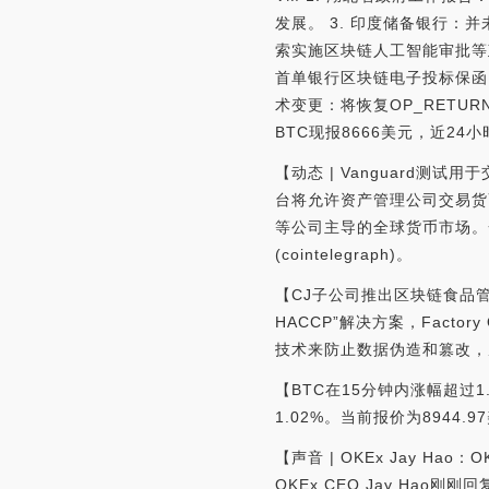
发展。 3. 印度储备银行：
索实施区块链人工智能审批等政
首单银行区块链电子投标保函。 
术变更：将恢复OP_RETUR
BTC现报8666美元，近24小
【动态 | Vanguard测
台将允许资产管理公司交易货
等公司主导的全球货币市场。
(cointelegraph)。
【CJ子公司推出区块链食品管理解决
HACCP”解决方案，Fact
技术来防止数据伪造和篡改，
【BTC在15分钟内涨幅超过1
1.02%。当前报价为8944
【声音 | OKEx Jay Hao：
OKEx CEO Jay Ha