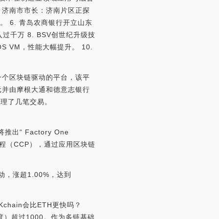
. 济南市市长：济南片区正探
。 6. 青岛农商银行开立山东
过千万 8. BSV创世纪升级技
S VM，性能大幅提升。 10.
测试一个区块链驱动的平台，该平
美元并由摩根大通和德意志银行
处理了几笔交易。
“ Factory One
理流程（CCP），通过应用区块链
动，涨超1.00%，达到
，OKchain会比ETH更快吗？
速度）超过1000。作为多链基础