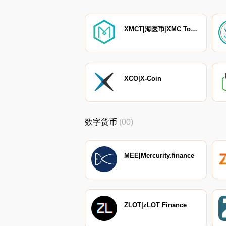
XMCT|海医币|XMC Token
XCO|X-Coin
数字货币
(00)
MEE|Mercurity.finance
ZLOT|zLOT Finance