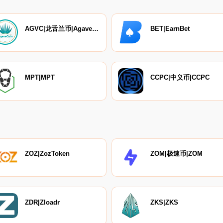
AGVC|龙舌兰币|AgaveCoin
BET|EarnBet
MPT|MPT
CCPC|中义币|CCPC
ZOZ|ZozToken
ZOM|极速币|ZOM
ZDR|Zloadr
ZKS|ZKS