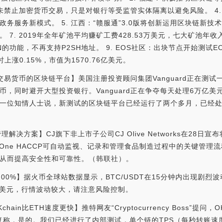
并未禁止加密货币交易，只是对银行等受监管实体隔离以避免风险。 4
务服务新模式。 5. 江西：“赣服通”3.0版将创新运用区块链新技术
7. 2019年全年矿池平均赚矿工费428.53万美元，七大矿池年收入
N的功能，不再支持P2SH地址。 9. EOS社区：出块节点开始测试EO
时上涨0.15%，市值为1570.76亿美元。
试用于交易货币的区块链平台】美国注册投资顾问集团Vanguard正在
币，同时避开大型投资银行。Vanguard正在争夺每天处理6万亿
一位知情人士说，新测试的区块链平台已经运行了两个多月，已经
方案】CJ旗下非上市子公司CJ Olive Networks在28日宣布将推出
ory One HACCP可自动监视、记录和管理食品制造过程中的关键管
从而提高安全性和可靠性。（韩联社）。
.00%】据火币全球站数据显示，BTC/USDT在15分钟内出现剧烈波
.97美元，行情波动较大，请注意风险控制。
OKchain比ETH速度更快】推特网友“Cryptocurrency Boss”提问
o刚刚回复称，是的。我们已经进行了内部测试，单个链的TPS（每秒转账