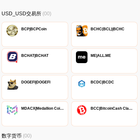
USD_USD交易所
(00)
BCP|BCPCoin
BCHC(BCL)|BCHC
BCHAT|BCHAT
ME|ALL.ME
DOGEFI|DOGEFI
BCDC|BCDC
MDACX|Medallion Coin X
BCC|BitcoinCash Classic
数字货币
(00)