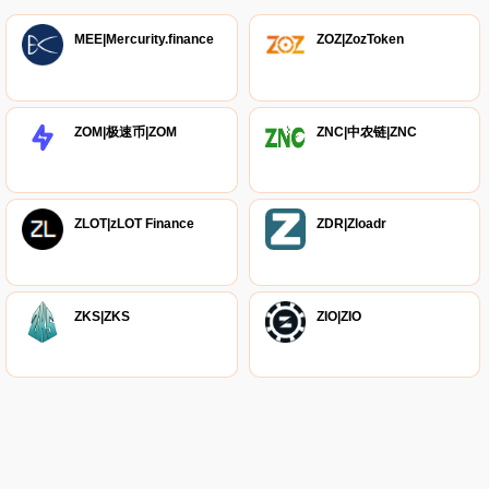
MEE|Mercurity.finance
ZOZ|ZozToken
ZOM|极速币|ZOM
ZNC|中农链|ZNC
ZLOT|zLOT Finance
ZDR|Zloadr
ZKS|ZKS
ZIO|ZIO