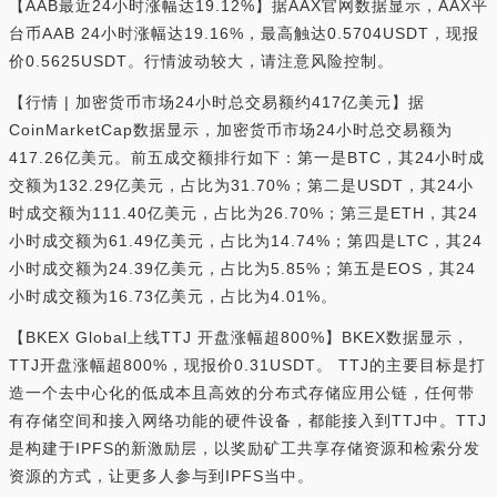
【AAB最近24小时涨幅达19.12%】据AAX官网数据显示，AAX平
台币AAB 24小时涨幅达19.16%，最高触达0.5704USDT，现报
价0.5625USDT。行情波动较大，请注意风险控制。
【行情 | 加密货币市场24小时总交易额约417亿美元】据
CoinMarketCap数据显示，加密货币市场24小时总交易额为
417.26亿美元。前五成交额排行如下：第一是BTC，其24小时成
交额为132.29亿美元，占比为31.70%；第二是USDT，其24小
时成交额为111.40亿美元，占比为26.70%；第三是ETH，其24
小时成交额为61.49亿美元，占比为14.74%；第四是LTC，其24
小时成交额为24.39亿美元，占比为5.85%；第五是EOS，其24
小时成交额为16.73亿美元，占比为4.01%。
【BKEX Global上线TTJ 开盘涨幅超800%】BKEX数据显示，
TTJ开盘涨幅超800%，现报价0.31USDT。 TTJ的主要目标是打
造一个去中心化的低成本且高效的分布式存储应用公链，任何带
有存储空间和接入网络功能的硬件设备，都能接入到TTJ中。TTJ
是构建于IPFS的新激励层，以奖励矿工共享存储资源和检索分发
资源的方式，让更多人参与到IPFS当中。