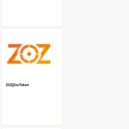
ZOZ|ZozToken