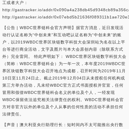
工或者大户：
http://gastracker.io/addr/0x090a4a238db45d9348cb89a356
http://gastracker.io/addr/0x07ebd5b21636f089311b1ae720e
【公告 | WBDC世界链科会官方声明】据官方消息，近日发现活
动行认证名称为“中创未来”和互动吧认证名称为“中创未来”的账
户，以2019WBDC世界区块链数字科技大会深圳站为名在以上平
台等进行商业活动，文字及图片与本大会原创内容（除联系方式
外）完全雷同。 特此声明如下： WBDC世界区块链数字科技大会
（简称：WBDC世界链科会）为一年一次，本年度2019WBDC世
界区块链数字科技大会召开地点为成都，召开时间为2019年11月
10日至11月24日止。截止2019年12月04日从未授权任何机构或
第三方举办活动，凡未经WBDC官方正式书面授权并官宣，任何
冒用和假借WBDC世界链科会名义的单位及个人，一经发现
WBDC保留依法追究相关法律责任的权利。WBDC世界链科会官
方对非官方以外的单位及个人从事的任何性质的活动不承担任何
法律责任。
【声音 | 澳大利亚央行助理行长：短时间内不太可能推出央行数