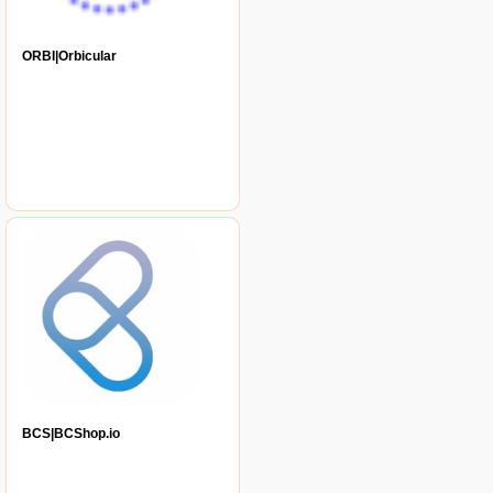
ORBI|Orbicular
BCS|BCShop.io