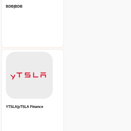
BDB|BDB
YTSLA|yTSLA Finance