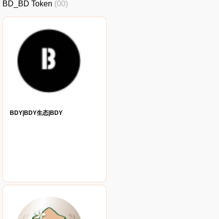
BD_BD Token
(00)
BDY|BDY生态|BDY