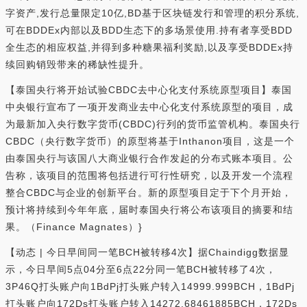
字资产,发行总量限定10亿,BD基于区块链发行和管理的积分系统,
可在BDDEx内部以及BDD生态下的多场景使用.持有者享受BDD
全生态的相应权益,并得到多种糖果福利奖励,以及享受BDDEx持
续回购销毁带来的稀缺性提升。
【泰国央行将开始试验CBDC去中心化支付系统原型项目】泰国
中央银行宣布了一项开发商业去中心化支付系统原型的项目，成
为最新加入央行数字货币(CBDC)行列的货币监管机构。泰国央行
CBDC（央行数字货币）的原型将基于Inthanon项目，这是一个
由泰国央行与该国八大商业银行合作发起的分布式账本项目。公
告称，该项目的范围将包括进行可行性研究，以及开发一个流程
整合CBDC与企业的创新平台。新的原型项目定于下个月开始，
预计将持续到今年年底，届时泰国央行将公布该项目的摘要和结
果。（Finance Magnates）}
【动态 | 今日早间同一笔BCH被转移4次】据Chaindigg数据显
示，今日早间5点04分至6点22分同一笔BCH被转移了4次，
3P46Q打头账户向1BdPj打头账户转入14999.999BCH，1BdPj
打头账户向172Ds打头账户转入14272.68461885BCH，172Ds