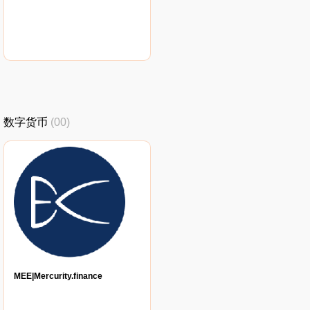
数字货币
(00)
MEE|Mercurity.finance