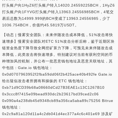
打头账户向1HyZ6打头账户转入14020.24559225BCH，1HyZ6
打头账户向1FYVG打头账户转入13963.24556985BCH，4笔交
易后总数为14999.999的BCH变成了13963.24556985，少了
1036.754BCH，价值约45.5819万USDT。
【动态 | 慢雾安全团队：未来伴随攻击成本降低，51%攻击将快
速增多】慢雾安全团队对ETC 51%攻击分析后称，鉴于近期区块
链资金热度下降导致全网挖矿算力下降，可预见未来伴随攻击成
本降低，此类攻击将快速增多。特别建议对当前有获利空间的币
种增加风控机制，并公布一批恶意钱包地址及恶意关联地址，其
中包括：Gate.io 钱包地址：
0x0d0707963952f2fba59dd06f2b425ace40b492fe Gate.io
给出疑似攻击者所拥有和操纵的 ETC 钱包地址：
0xb71d9CD39b68a08660dCd27B3EAE1c13C1267B10
0x3ccc8f7415e09bead930dc2b23617bd39ced2c06
0x090a4a238db45d9348cb89a356ca5aba89c75256 Bitrue
钱包地址：
0x2c9a81a120d11a4c2db041d4ec377a4c6c401e69 涉及矿