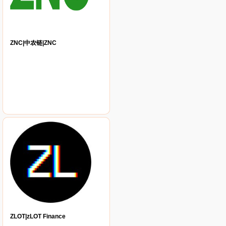
ZNC|中农链|ZNC
ZLOT|zLOT Finance