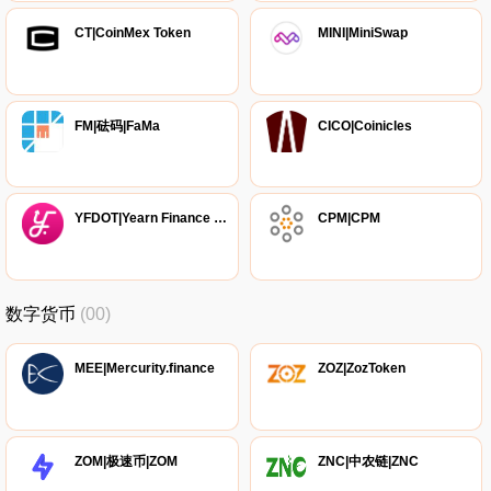
CT|CoinMex Token
MINI|MiniSwap
FM|砝码|FaMa
CICO|Coinicles
YFDOT|Yearn Finance Dot
CPM|CPM
数字货币
(00)
MEE|Mercurity.finance
ZOZ|ZozToken
ZOM|极速币|ZOM
ZNC|中农链|ZNC