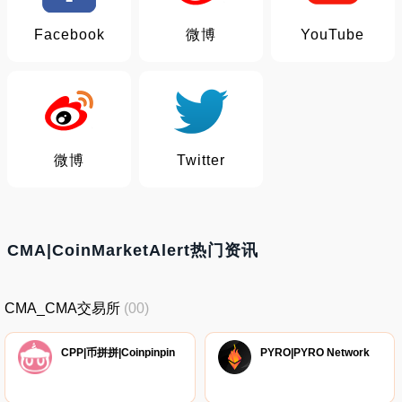
Facebook
微博
YouTube
微博
Twitter
CMA|CoinMarketAlert热门资讯
CMA_CMA交易所
(00)
CPP|币拼拼|Coinpinpin
PYRO|PYRO Network