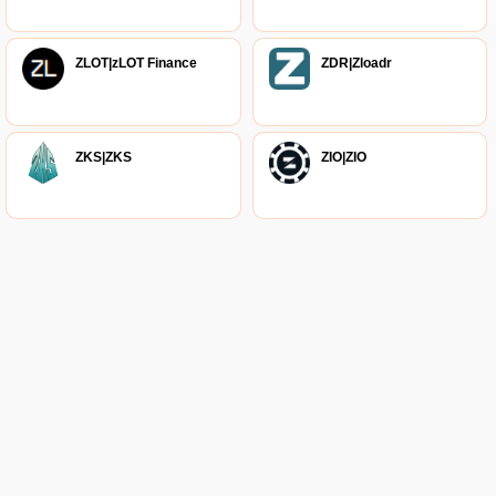
ZLOT|zLOT Finance
ZDR|Zloadr
ZKS|ZKS
ZIO|ZIO