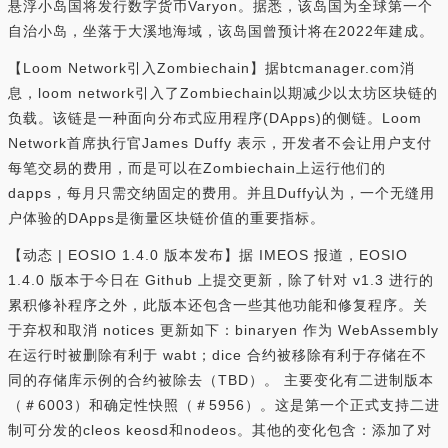
悬浮小岛国将发行数字货币Varyon。据悉，该岛国为全球第一个
自治小岛，坐落于大溪地海域，该岛国曾预计将在2022年建成。
【Loom Network引入Zombiechain】据btcmanager.com消
息，loom network引入了Zombiechain以期减少以太坊区块链的
负载。该链是一种面向分布式应用程序(DApps)的侧链。Loom
Network首席执行官James Duffy 表示，开发者不会让用户支付
每笔交易的费用，而是可以在Zombiechain上运行他们的
dapps，每月只需交纳固定的费用。并且Duffy认为，一个无缝用
户体验的DApps是衡量区块链价值的重要指标。
【动态 | EOSIO 1.4.0 版本发布】据 IMEOS 报道，EOSIO
1.4.0 版本于今日在 Github 上提交更新，除了针对 v1.3 进行的
累积修补程序之外，此版本还包含一些其他功能和修复程序。关
于弃权和取消 notices 更新如下：binaryen 作为 WebAssembly
在运行时被删除有利于 wabt；dice 合约被移除有利于存储在不
同的存储库示例的合约被除去（TBD）。 主要变化有二进制版本
（＃6003）和确定性快照（＃5956）。这是第一个正式支持二进
制可分发的cleos keosd和nodeos。其他的变化包含：添加了对