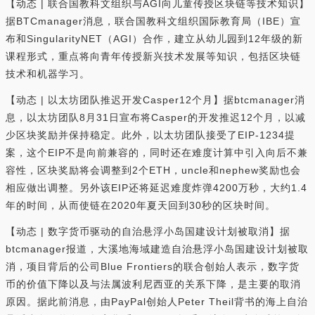
【动态 | 联合国教科文组织与AGI向儿童传授区块链等技术知识】
据BTCmanager消息，联合国教科文组织国际教育局（IBE）宣
布和SingularityNET（AGI）合作，建立从幼儿园到12年级的新
课程形式，重点将向青年传授新兴技术发展等知识，包括区块链
技术和机器学习。
【动态 | 以太坊团队推迟开发Casper12个月】据btcmanager消
息，以太坊团队8月31日宣布将Casper的开发推迟12个月，以减
少区块奖励并保持稳定。此外，以太坊团队接受了EIP-1234提
案，这个EIP不是向前兼容的，同时还在难度计算中引入向后不兼
容性，区块奖励将会调整到2个ETH，uncle和nephew奖励也会
相应做出调整。另外该EIP还将延迟难度炸弹4200万秒，大约1.4
年的时间，从而使链在2020年夏天回到30秒的区块时间。
【动态 | 数字货币驱动的自治悬浮小岛国建设计划被取消】据
btcmanager报道，大溪地海域建造自治悬浮小岛国建设计划被取
消，项目背后的公司Blue Frontiers的联合创始人表示，数字货
币的价值下降以及与法属波利尼西亚的关系下降，是主要的取消
原因。据此前消息，由PayPal创始人Peter Theil背书的海上自治