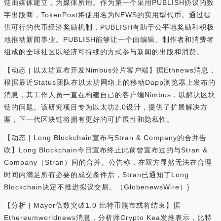
链由媒体建立，为媒体所用。作为第一个采用PUBLISH协议的数
字出版商，TokenPost将使用名为NEWS的实用型代币。通过提
供可行的代币经济奖励机制，PUBLISH有助于公平地奖励和积极
地推动新闻事业。PUBLISH能够让一个由编辑、制作者和消费者
组成的全球社区以经济可持续的方式参与新闻的出版和消费。
【动态 | 以太坊宣布开发Nimbus分片客户端】据Ethnews消息，
根据最近Status团队在以太坊网络上的移动Dapp浏览器上发布的
消息，其工作人员一直在构建自己的客户端Nimbus，以解决区块
链的问题。该研究项目专为以太坊2.0设计，提供了扩展解决方
案，下一代区块链将拥有更好的可扩展性和隐私性。
【动态 | Long Blockchain宣布与Stran & Company的合并告
吹】Long Blockchain今日宣布终止此前曾宣布过的与Stran &
Company（Stran）间的合并。公告称，在双方显然无法在合理
时间内满足所有必要的成交条件后，Stran已通知了Long
Blockchain决定不推进拟议交易。（GlobenewsWire）}
【分析 | Mayer倍数突破1.0 比特币熊市或将结束】据
Ethereumworldnews消息，分析师Crypto Kea发推表示，比特