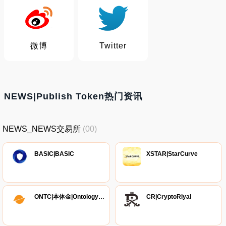
微博
Twitter
NEWS|Publish Token热门资讯
NEWS_NEWS交易所
(00)
BASIC|BASIC
XSTAR|StarCurve
ONTC|本体金|Ontology Cash
CR|CryptoRiyal