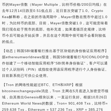
币的Mayer倍数（Mayer Multiple，比特币价格/200日均线）在
去年12月14日跌至0.51低点后，近日首次突破了1.0。Crypto
Kea解释称，在之前的市场周期中，Mayer倍数在熊市中超过1.0
时，为比特币的底部。目前，Mayer倍数突破1.0，这可能意味着
我们现在处于熊市的底部。他补充道，如果遵循历史规律，比特
币今后可能会开始反弹，并且在这个周期中很可能不会看到较低
的低点。
【动态 | 韩国SBI储蓄银行推出基于区块链的身份验证应用程序】
据ethereumworldnews报道，韩国SBI储蓄银行与ICONLOOP合
作创建了一个移动智能应用程序“SBI简单身份验证”，客户可以通
过个人识别码（PIN）或指纹使用该应用程序进行个人身份验证。
目前新系统已可供公众使用。
【Tron 的网络性能超过BTC、ETH和XRP】根据
bitcoinexchangeguide消息，Tron 主网在5月底进入加密货币领
域，自其推出Genesis模块以来，一直运行良好。根据10月26日
Ethereum World News的数据，Tron= 901,408 Txs，比特币=
259,638 Txs，Ethereum = 537,236 Txs，XRP = 385,276