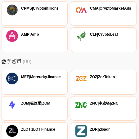
CPMS|Cryptomillions
CMA|CryptoMarketAds
AMP|Amp
CLF|CryptoLeaf
数字货币
(00)
MEE|Mercurity.finance
ZOZ|ZozToken
ZOM|极速币|ZOM
ZNC|中农链|ZNC
ZLOT|zLOT Finance
ZDR|Zloadr