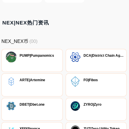
NEX|NEX热门资讯
NEX_NEX币
(00)
PUMP|Pumpanomics
DCA|District Chain Agreement
ARTE|Artemine
FO|Fibos
DBET|Dbet.one
ZYRO|Zyro
XFI|Xfinance
ZUT|Zero Utility Token