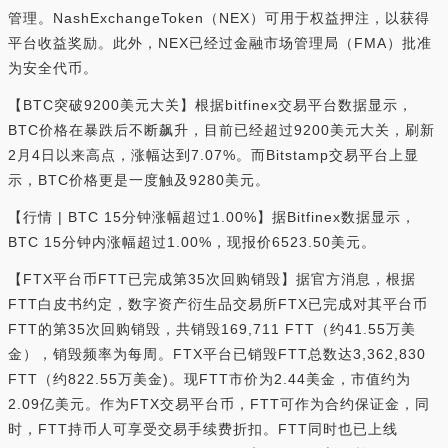
管理。NashExchangeToken（NEX）可用于权益押注，以获得
平台收益奖励。此外，NEX已经过金融市场管理局（FMA）批准
为安全代币。
【BTC突破9200美元大关】根据bitfinex交易平台数据显示，
BTC价格在暴跌后不断飙升，目前已经超过9200美元大关，刷新
2月4日以来高点，涨幅达到7.07%。而Bitstamp交易平台上显
示，BTC价格更是一度触及9280美元。
【行情 | BTC 15分钟涨幅超过1.00%】据Bitfinex数据显示，
BTC 15分钟内涨幅超过1.00%，现报价6523.50美元。
【FTX平台币FTT已完成第35次回购销毁】据官方消息，根据
FTT白皮书约定，数字资产衍生品交易所FTX已完成对其平台币
FTT的第35次回购销毁，共销毁169,711 FTT（约41.55万美
金），销毁频率为每周。FTX平台已销毁FTT总数达3,362,830
FTT（约822.55万美金)。现FTT市价为2.44美金，市值约为
2.09亿美元。作为FTX交易平台币，FTT可作为合约保证金，同
时，FTT持币人可享受交易手续费折扣。FTT同时也已上线