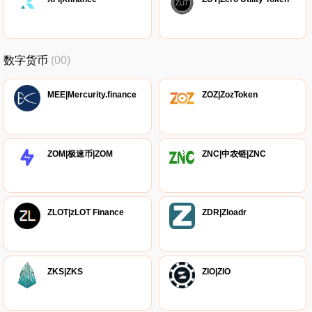
数字货币
(00)
MEE|Mercurity.finance
ZOZ|ZozToken
ZOM|极速币|ZOM
ZNC|中农链|ZNC
ZLOT|zLOT Finance
ZDR|Zloadr
ZKS|ZKS
ZIO|ZIO