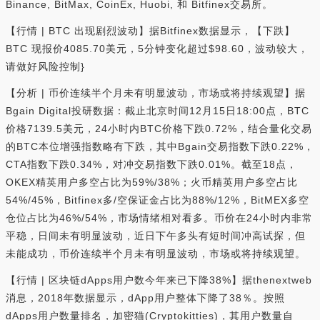
Binance, BitMax, CoinEx, Huobi, 和 Bitfinex交易所。
【行情 | BTC 出现剧烈波动】据Bitfinex数据显示，【下跌】
BTC 现报价4085.70美元，5分钟变化超过$98.60，波动较大，
请做好风险控制}
【分析 | 币价连续半个月未有明显波动，市场或将持续观望】据
Bgain Digital投研数据：截止北京时间12月15日18:00点，BTC
价格7139.5美元，24小时内BTC价格下跌0.72%，结合量化交易
的BTC本位增强指数略有下跌，其中Bgain交易指数下跌0.22%，
CTA指数下跌0.34%，对冲交易指数下跌0.01%。截至18点，
OKEX精英用户多空占比为59%/38%；火币精英用户多空占比
54%/45%，Bitfinex多/空保证金占比为88%/12%，BitMEX多空
仓位占比为46%/54%，市场情绪相对看多。币价在24小时内非常
平稳，日间未有明显波动，近日下午多头有短时间冲高试探，但
未能成功，币价连续半个月未有明显波动，市场或将持续观望。
【行情 | 区块链dApps用户数今年来已下降38%】据thenextweb
消息，2018年数据显示，dApp用户整体下降了38％。按照
dApps用户数量排名，加密猫(Cryptokitties)，其用户数量自