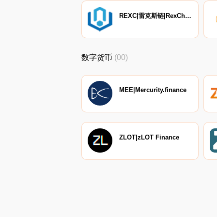
REXC|雷克斯链|RexChain
数字货币
(00)
MEE|Mercurity.finance
ZLOT|zLOT Finance