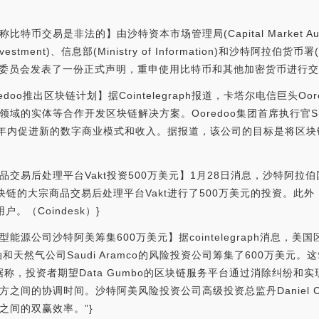
比特币交易是非法的】由沙特资本市场管理局(Capital Market Au
 Investment)、信息部(Ministry of Information)和沙特阿拉伯货币署(S
个常设委员会发表了一份正式声明，重申使用比特币和其他加密货币进行
edoo推出区块链计划】据Cointelegraph报道，卡塔尔电信巨头O
实体等合作开发区块链解决方案。Ooredoo集团首席执行官Sheikh Sa
来五年内促进新的数字商业模式和收入。据报道，该公司的目标是将区块
商品交易后处理平台Vakt投资500万美元】1月28日消息，沙特阿拉
于区块链的大宗商品交易后处理平台Vakt进行了500万美元的投资。此外，其子
户。（Coindesk）}
能源公司沙特阿美筹集600万美元】据cointelegraph消息，美国区
和天然气公司Saudi Aramco的风险投资公司筹集了600万美元。
据称，投资者期望Data Gumbo的区块链服务平台通过消除纠纷和
之间的协调时间。沙特阿美风险投资公司高级投资总监丹Daniel Ca
之间的双赢效率。”}