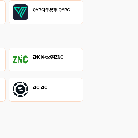
QYBC|千易币|QYBC
ZNC|中农链|ZNC
ZIO|ZIO