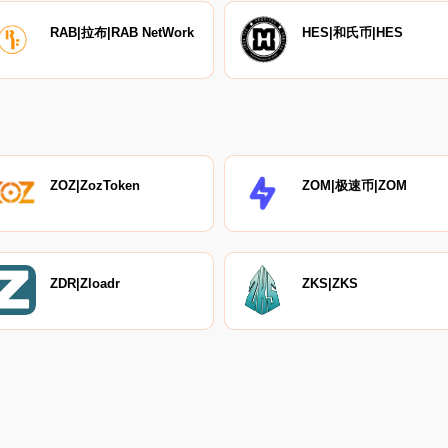
RAB|拉布|RAB NetWork
HES|和氏币|HES
ZOZ|ZozToken
ZOM|极速币|ZOM
ZDR|Zloadr
ZKS|ZKS