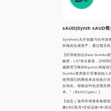
sAUD|Synth sAUD
Synthetix允许创建与任何
价格的合成资产，通过预言机
【区块链创企Data Gumb
融资，L37首次参投，沙特阿拉伯国家
威斯塔万格的Equinor风险投
Gumbo首席执行官兼创始人
使用我们的网络来自动执行存在
自动化。智能合约包含预先商
本。”（BeInCrypto）}
【动态 | 迪拜环球港务集团使
兼CEO苏丹•艾哈迈德•本•苏拉