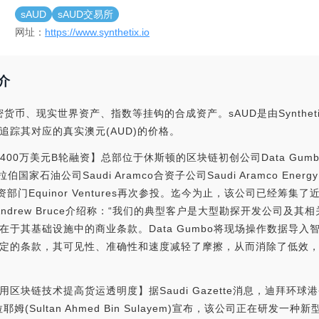
sAUD
sAUD交易所
网址：
https://www.synthetix.io
简介
加密货币、现实世界资产、指数等挂钩的合成资产。sAUD是由Synthet
追踪其对应的真实澳元(AUD)的价格。
o获400万美元B轮融资】总部位于休斯顿的区块链初创公司Data Gum
石油公司Saudi Aramco合资子公司Saudi Aramco Energy 
资部门Equinor Ventures再次参投。迄今为止，该公司已经筹集了近
Andrew Bruce介绍称：“我们的典型客户是大型勘探开发公司及
于其基础设施中的商业条款。Data Gumbo将现场操作数据导入
定的条款，其可见性、准确性和速度减轻了摩擦，从而消除了低效
用区块链技术提高货运透明度】据Saudi Gazette消息，迪拜环球港
耶姆(Sultan Ahmed Bin Sulayem)宣布，该公司正在研发