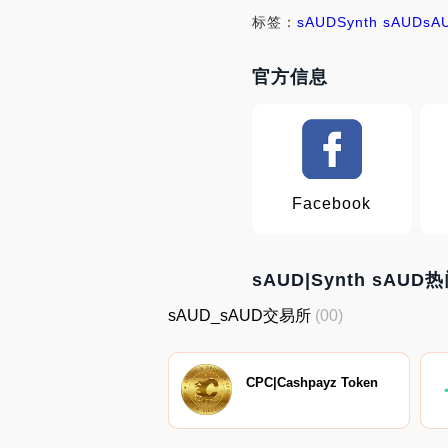
标签：
sAUD
Synth sAUD
sA
官方信息
Facebook
sAUD|Synth sAU
sAUD_sAUD交易所
(00)
CPC|Cashpayz Token