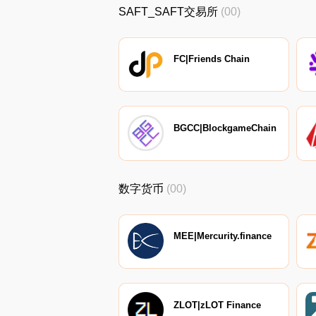
SAFT_SAFT交易所
(00)
FC|Friends Chain
BGCC|BlockgameChain
数字货币
(00)
MEE|Mercurity.finance
ZLOT|zLOT Finance