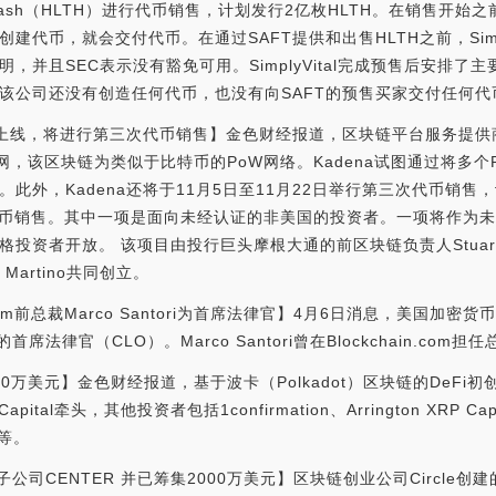
Cash（HLTH）进行代币销售，计划发行2亿枚HLTH。在销售开始之前，
ital创建代币，就会交付代币。在通过SAFT提供和出售HLTH之前，Simp
，并且SEC表示没有豁免可用。SimplyVital完成预售后安排了
该公司还没有创造任何代币，也没有向SAFT的预售买家交付任何代
的主网上线，将进行第三次代币销售】金色财经报道，区块链平台服务提供商
动主网，该区块链为类似于比特币的PoW网络。Kadena试图通过将多
此外，Kadena还将于11月5日至11月22日举行第三次代币销售，
排的代币销售。其中一项是面向未经认证的非美国的投资者。一项将作为未
投资者开放。 该项目由投行巨头摩根大通的前区块链负责人Stuart 
 Martino共同创立。
in.com前总裁Marco Santori为首席法律官】4月6日消息，美国加密货
的首席法律官（CLO）。Marco Santori曾在Blockchain.com担任总
700万美元】金色财经报道，基于波卡（Polkadot）区块链的DeFi初创
ital牵头，其他投资者包括1confirmation、Arrington XRP Capita
al等。
立子公司CENTER 并已筹集2000万美元】区块链创业公司Circle