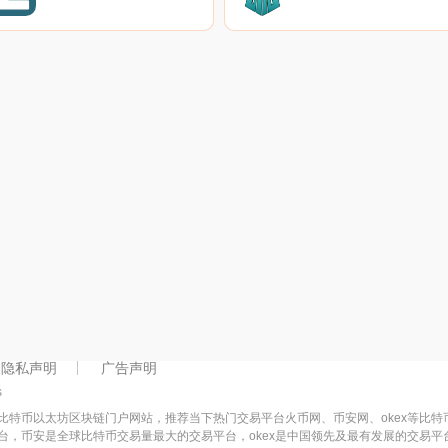
隐私声明
广告声明
s
比特币以太坊区块链门户网站，推荐当下热门交易平台火币网、币安网、okex等比
台，币安是全球比特币交易量最大的交易平台，okex是中国领先及最有发展的交易