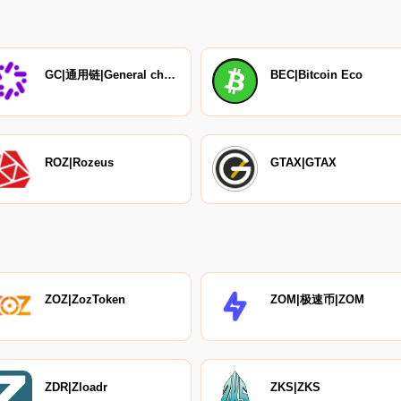
GC|通用链|General chain
BEC|Bitcoin Eco
ROZ|Rozeus
GTAX|GTAX
ZOZ|ZozToken
ZOM|极速币|ZOM
ZDR|Zloadr
ZKS|ZKS