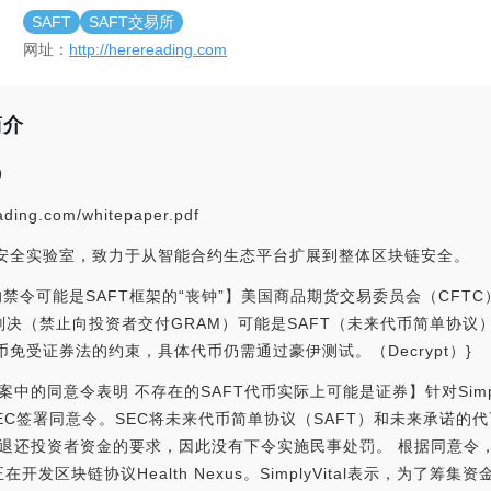
SAFT
SAFT交易所
网址：
http://herereading.com
简介
9
ing.com/whitepaper.pdf
链安全实验室，致力于从智能合约生态平台扩展到整体区块链安全。
m的禁令可能是SAFT框架的“丧钟”】美国商品期货交易委员会（CFTC）前
m的判决（禁止向投资者交付GRAM）可能是SAFT（未来代币简单协议
币免受证券法的约束，具体代币仍需通过豪伊测试。（Decrypt）}
案中的同意令表明 不存在的SAFT代币实际上可能是证券】针对Simple Vit
EC签署同意令。SEC将未来代币简单协议（SAFT）和未来承诺的
退还投资者资金的要求，因此没有下令实施民事处罚。 根据同意令，Simp
开发区块链协议Health Nexus。SimplyVital表示，为了