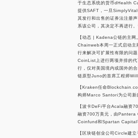
于生态系统的货币dHealth 
提供SAFT，一旦SimplyV
其发行和出售的证券法注册声明
系该公司，其决定不再进行。
【动态 | Kadena公链
Chainweb本周一正式启
行来解决可扩展性有限的问题。
CoinList上进行两项并
行，仅对美国境内或国外的合格
链原型Juno的首席工程师Will
【Kraken任命Blockcha
构师Marco Santori为公司新
【波卡DeFi平台Acala融资
融资700万美元，由Pantera Cap
Coinfund和Spartan Capit
【区块链创业公司Circle建