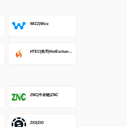
WIZZ|Wizz
HTEC|热币|HotExchangeCoin
ZNC|中农链|ZNC
ZIO|ZIO