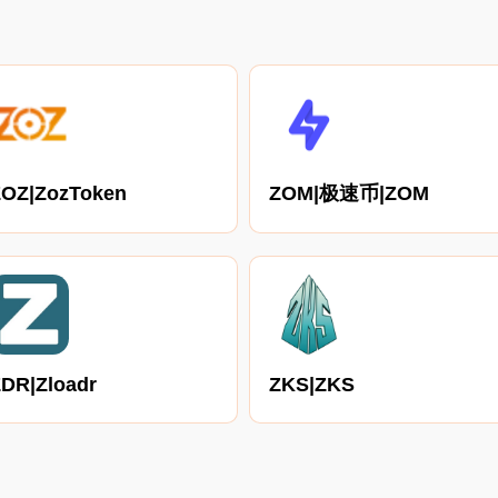
ZOZ|ZozToken
ZOM|极速币|ZOM
DR|Zloadr
ZKS|ZKS