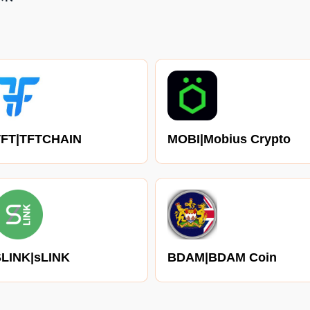
TFT|TFTCHAIN
MOBI|Mobius Crypto
LINK|sLINK
BDAM|BDAM Coin