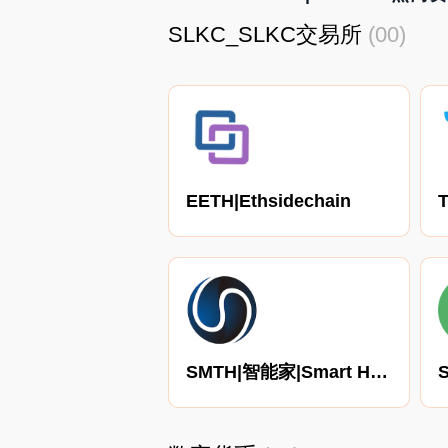
SLKC_SLKC交易所
(00)
EETH|Ethsidechain
SMTH|智能家|Smart Home Block
S