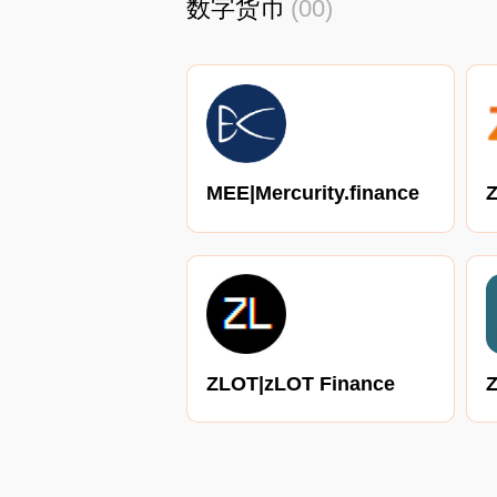
数字货币
(00)
MEE|Mercurity.finance
ZLOT|zLOT Finance
Z