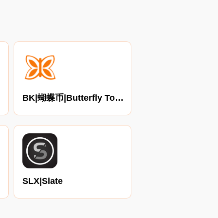
BK|蝴蝶币|Butterfly Token
SLX|Slate