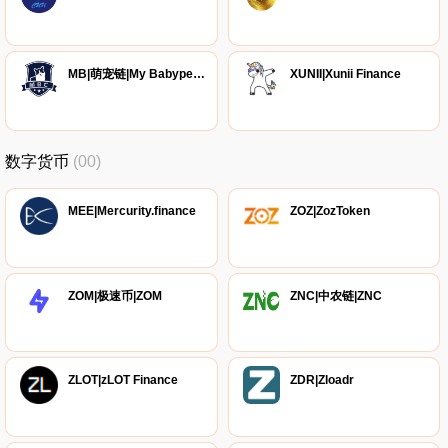
MB|萌宠链|My Babypet Chain
XUNII|Xunii Finance
数字货币
(00)
MEE|Mercurity.finance
ZOZ|ZozToken
ZOM|极速币|ZOM
ZNC|中农链|ZNC
ZLOT|zLOT Finance
ZDR|Zloadr