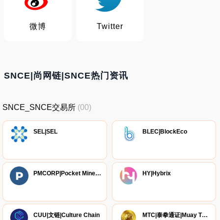
微博
Twitter
SNCE|尚网链|SNCE热门资讯
SNCE_SNCE交易所
(00)
SEL|SEL
BLEC|BlockEco
PMCORP|Pocket Miner Corp
HY|Hybrix
CUU|文链|Culture Chain
MTC|泰拳通证|Muay Thai Chain