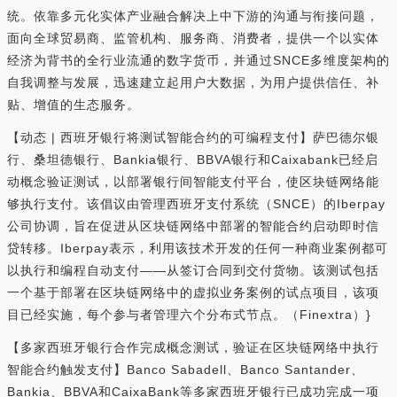
统。依靠多元化实体产业融合解决上中下游的沟通与衔接问题，
面向全球贸易商、监管机构、服务商、消费者，提供一个以实体
经济为背书的全行业流通的数字货币，并通过SNCE多维度架构的
自我调整与发展，迅速建立起用户大数据，为用户提供信任、补
贴、增值的生态服务。
【动态 | 西班牙银行将测试智能合约的可编程支付】萨巴德尔银
行、桑坦德银行、Bankia银行、BBVA银行和Caixabank已经启
动概念验证测试，以部署银行间智能支付平台，使区块链网络能
够执行支付。该倡议由管理西班牙支付系统（SNCE）的Iberpay
公司协调，旨在促进从区块链网络中部署的智能合约启动即时信
贷转移。Iberpay表示，利用该技术开发的任何一种商业案例都可
以执行和编程自动支付——从签订合同到交付货物。该测试包括
一个基于部署在区块链网络中的虚拟业务案例的试点项目，该项
目已经实施，每个参与者管理六个分布式节点。（Finextra）}
【多家西班牙银行合作完成概念测试，验证在区块链网络中执行
智能合约触发支付】Banco Sabadell、Banco Santander、
Bankia、BBVA和CaixaBank等多家西班牙银行已成功完成一项