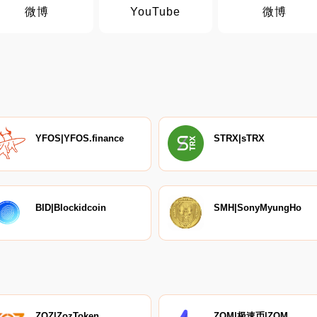
微博
YouTube
微博
YFOS|YFOS.finance
STRX|sTRX
BID|Blockidcoin
SMH|SonyMyungHo
ZOZ|ZozToken
ZOM|极速币|ZOM