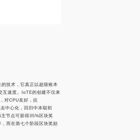
性的技术，它真正以超级账本
交互速度。IoTE的创建不仅来
法，对CPU友好，抗
现去中心化，回归中本聪初
S主节点可获得35%区块奖
半，而在第七个阶段区块奖励