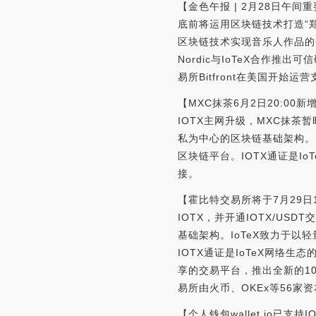
【金色午报 | 2月28日午间重
底前将运用区块链技术打造“郑
区块链技术实现音乐人作品的登
Nordic与IoTeX合作推出可
易所Bitfront在美国开始运
【MXC抹茶6月2日20:00新
IOTX主网升级，MXC抹茶暂
私为中心的区块链基础架构。
区块链平台。IOTX通证是
接。
【霍比特交易所将于7月29日1
IOTX，并开通IOTX/US
基础架构。IoTeX致力于
IOTX通证是IoTeX网络
享的交易平台，推出全新的1
易所由火币、OKEx等56
【个人钱包wallet.io已支持I