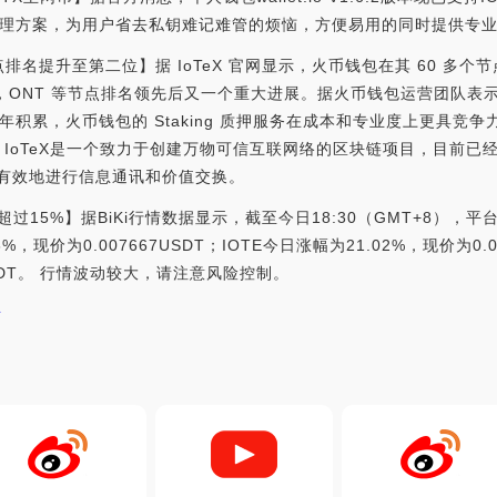
理方案，为用户省去私钥难记难管的烦恼，方便易用的同时提供专
X 节点排名提升至第二位】据 IoTeX 官网显示，火币钱包在其 60 
M，ONT 等节点排名领先后又一个重大进展。据火币钱包运营团队表
积累，火币钱包的 Staking 质押服务在成本和专业度上更具竞争
 IoTeX是一个致力于创建万物可信互联网络的区块链项目，目前已
”有效地进行信息通讯和价值交换。
超过15%】据BiKi行情数据显示，截至今日18:30（GMT+8），
6%，现价为0.007667USDT；IOTE今日涨幅为21.02%，现价为0.
8USDT。 行情波动较大，请注意风险控制。
所