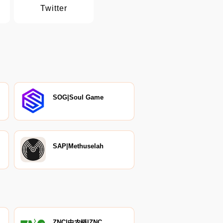
Twitter
SOG|Soul Game
SAP|Methuselah
ZNC|中农链|ZNC