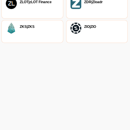
ZLOT|zLOT Finance
ZDR|Zloadr
ZKS|ZKS
ZIO|ZIO