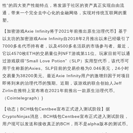
性”的四大资产性能特点，将发源于社区的资产真正实现自由流
通，带来一个完全去中心化的金融网络，实现对传统互联网的重
塑。
【加密游戏Axie Infinity将于2021年前推出原生治理代币】基于
以太坊的加密游戏Axie Infinity自2018年2月推出以来已经吸引了
7000多名代币持有者，以及4500多名活跃的市场参与者。最近，
它以4570枚ETH的交易量位列NFT游戏第11位。玩家目前可以通
过游戏获得“Small Love Potion”（SLP）实用型代币，该代币可
用于生称新的Axies。SLP目前的交易价格为0.046美元，24小时
交易量为38200美元。最近Axie Infinity用户的激增归因于对项目
即将到来的治理代币的预期。近期，该游戏的联合创始人Jeff
Zirlin在推特上宣布将在2021年前推出一款原生治理代币。
（Cointelegraph）}
【动态 | BCH钱包Centbee宣布正式进入测试阶段】据
CryptoNinjas消息，BCH钱包Centbee宣布正式进入测试阶段，
用户现可以发送和接收真正的BCH，而不是alpha版本的测试币。