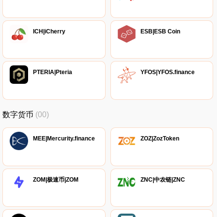
ICH|iCherry
ESB|ESB Coin
PTERIA|Pteria
YFOS|YFOS.finance
数字货币
(00)
MEE|Mercurity.finance
ZOZ|ZozToken
ZOM|极速币|ZOM
ZNC|中农链|ZNC