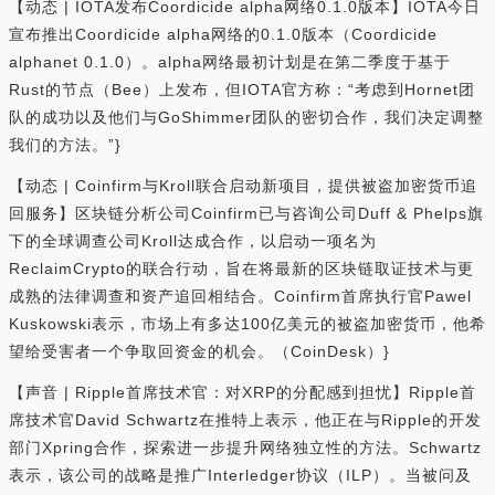
【动态 | IOTA发布Coordicide alpha网络0.1.0版本】IOTA今日
宣布推出Coordicide alpha网络的0.1.0版本（Coordicide
alphanet 0.1.0）。alpha网络最初计划是在第二季度于基于
Rust的节点（Bee）上发布，但IOTA官方称：“考虑到Hornet团
队的成功以及他们与GoShimmer团队的密切合作，我们决定调整
我们的方法。”}
【动态 | Coinfirm与Kroll联合启动新项目，提供被盗加密货币追
回服务】区块链分析公司Coinfirm已与咨询公司Duff & Phelps旗
下的全球调查公司Kroll达成合作，以启动一项名为
ReclaimCrypto的联合行动，旨在将最新的区块链取证技术与更
成熟的法律调查和资产追回相结合。Coinfirm首席执行官Pawel
Kuskowski表示，市场上有多达100亿美元的被盗加密货币，他希
望给受害者一个争取回资金的机会。（CoinDesk）}
【声音 | Ripple首席技术官：对XRP的分配感到担忧】Ripple首
席技术官David Schwartz在推特上表示，他正在与Ripple的开发
部门Xpring合作，探索进一步提升网络独立性的方法。Schwartz
表示，该公司的战略是推广Interledger协议（ILP）。当被问及