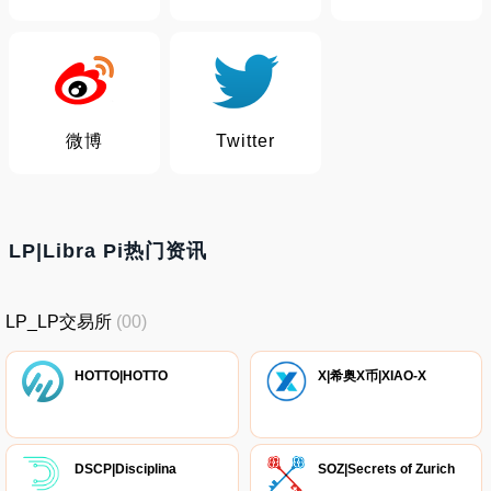
微博
Twitter
LP|Libra Pi热门资讯
LP_LP交易所
(00)
HOTTO|HOTTO
X|希奥X币|XIAO-X
DSCP|Disciplina
SOZ|Secrets of Zurich