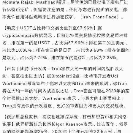
Mostafa Rajabi Mashhadi强调，尽管伊朗已经批准了发电厂进
行比特币挖矿，但需要注意的是，任何考虑进行挖矿的发电厂都
不允许使用补贴燃料来进行加密挖矿。（Iran Front Page）。
【动态 | USDT占比特币交易比重升至67.96%】据
cryptocompare数据显示，目前比特币交易情况按照交易币种排
名，排在第一的是USDT，占比为67.96%；排在第二的是美元，
占比为10.86%；排在第三的是日元，占比为9.68%；排在第四的
是欧元，占比为2.72%；排在第五的是QC，占比为2.25%。
【声音 | 比特币开发者：Tron将在大约一年的时间内战胜以太
坊，甚至推出以太坊】据Bitcoinist报道，比特币开发者Udi
Wertheimer最近宣布了他对以太坊和Tron未来的预测，称Tron
将在大约一年的时间内战胜以太坊，Tron甚至可能在2020年的某
个时候推出以太坊。Wertheimer表示，与最大的山寨币相比，
Tron拥有更快的开发速度、更好的审查阻力和更大的交易规模。
【俄罗斯总检察长：提议创建跟踪系统，打击加密货币相关网络
犯罪】俄罗斯新任总检察长Igor Krasnov表示，过去五年，俄罗
斯的网络犯罪激增25倍。2020年上半年已经有22.5万例，与