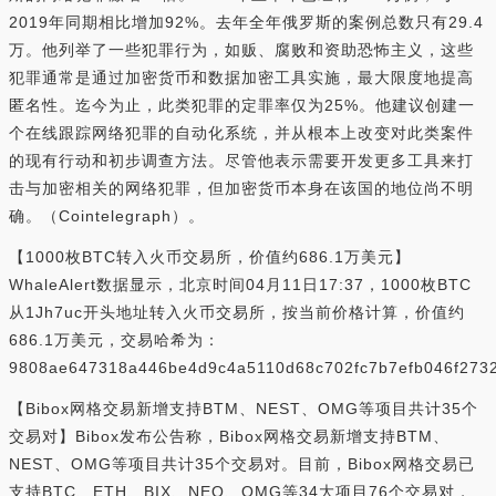
2019年同期相比增加92%。去年全年俄罗斯的案例总数只有29.4
万。他列举了一些犯罪行为，如贩、腐败和资助恐怖主义，这些
犯罪通常是通过加密货币和数据加密工具实施，最大限度地提高
匿名性。迄今为止，此类犯罪的定罪率仅为25%。他建议创建一
个在线跟踪网络犯罪的自动化系统，并从根本上改变对此类案件
的现有行动和初步调查方法。尽管他表示需要开发更多工具来打
击与加密相关的网络犯罪，但加密货币本身在该国的地位尚不明
确。（Cointelegraph）。
【1000枚BTC转入火币交易所，价值约686.1万美元】
WhaleAlert数据显示，北京时间04月11日17:37，1000枚BTC
从1Jh7uc开头地址转入火币交易所，按当前价格计算，价值约
686.1万美元，交易哈希为：
9808ae647318a446be4d9c4a5110d68c702fc7b7efb046f273
【Bibox网格交易新增支持BTM、NEST、OMG等项目共计35个
交易对】Bibox发布公告称，Bibox网格交易新增支持BTM、
NEST、OMG等项目共计35个交易对。目前，Bibox网格交易已
支持BTC、ETH、BIX、NEO、OMG等34大项目76个交易对，