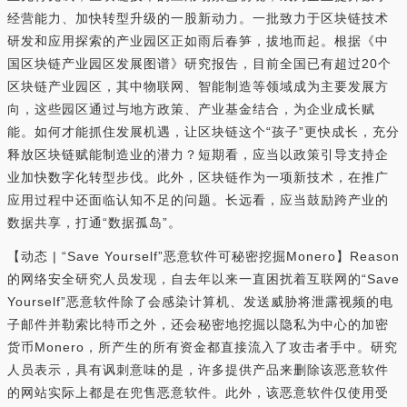
经营能力、加快转型升级的一股新动力。一批致力于区块链技术
研发和应用探索的产业园区正如雨后春笋，拔地而起。根据《中
国区块链产业园区发展图谱》研究报告，目前全国已有超过20个
区块链产业园区，其中物联网、智能制造等领域成为主要发展方
向，这些园区通过与地方政策、产业基金结合，为企业成长赋
能。如何才能抓住发展机遇，让区块链这个“孩子”更快成长，充分
释放区块链赋能制造业的潜力？短期看，应当以政策引导支持企
业加快数字化转型步伐。此外，区块链作为一项新技术，在推广
应用过程中还面临认知不足的问题。长远看，应当鼓励跨产业的
数据共享，打通“数据孤岛”。
【动态 | “Save Yourself”恶意软件可秘密挖掘Monero】Reason
的网络安全研究人员发现，自去年以来一直困扰着互联网的“Save
Yourself”恶意软件除了会感染计算机、发送威胁将泄露视频的电
子邮件并勒索比特币之外，还会秘密地挖掘以隐私为中心的加密
货币Monero，所产生的所有资金都直接流入了攻击者手中。研究
人员表示，具有讽刺意味的是，许多提供产品来删除该恶意软件
的网站实际上都是在兜售恶意软件。此外，该恶意软件仅使用受