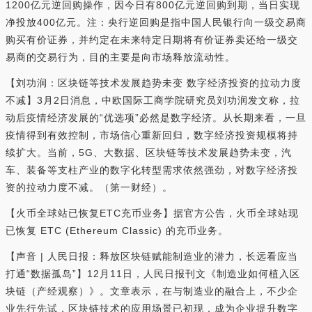
1200亿元逆回购操作，因今日有800亿元逆回购到期，当日实现
净投放400亿元。注：央行逆回购是指中国人民银行向一级交易商
购买有价证券，并约定在未来特定日期将有价证券卖还给一级交
易商的交易行为，目的主要是向市场释放流动性。
【刘功润：区块链等技术发展趋势未变 数字经济投资的拉动力度
不减】3月2日消息，中欧国际工商学院研究员刘功润发文称，拉
动后疫情经济发展的“优选项”必然是数字经济。从长期来看，一旦
疫情得到有效控制，市场信心重新回归，数字经济投资规模将持
续扩大。当前，5G、大数据、区块链等技术发展趋势未变，汽
车、装备等支柱产业的数字化转型需求依然强劲，对数字经济投
资的拉动力度不减。（第一财经）。
【火币全球站已恢复ETC充币业务】据官方公告，火币全球站现
已恢复 ETC (Ethereum Classic) 的充币业务。
【声音 | 人民日报：释放区块链赋能制造业的潜力，长远看应当
打通“数据孤岛”】12月11日，人民日报刊文《制造业如何植入区
块链（产经观察）》。文章表示，在与制造业的融合上，不少企
业先行先试，区块链技术的应用场景已初现，成为企业提升数字