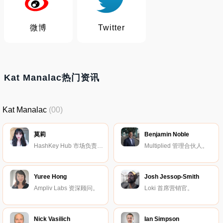
微博
Twitter
Kat Manalac热门资讯
Kat Manalac
(00)
莫莉
Benjamin Noble
HashKey Hub 市场负责人。
Multiplied 管理合伙人。
Yuree Hong
Josh Jessop-Smith
Ampliv Labs 资深顾问。
Loki 首席营销官。
Nick Vasilich
Ian Simpson