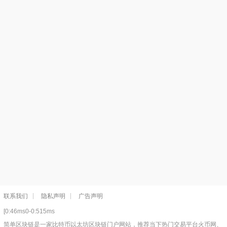
联系我们
隐私声明
广告声明
[0:46ms0-0:515ms
简单区块链是一家比特币以太坊区块链门户网站，推荐当下热门交易平台火币网、