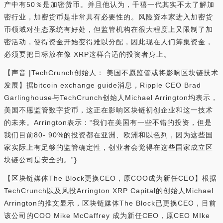
产中有50％是加密货币。并且他认为，千禧一代其实不太了解加
密行业，加密货币是非常具有必要性的。风险资本家进入加密货
币领域对生态系统有好处，但监管机构在很大程度上又限制了加
密活动，使得资金开始变得难以分配，因此现在人们筹集资金，
必须要把目标放在像 XRP这样合适的投资者身上。
【声音 |TechCrunch创始人： 美国不愿监管或将影响区块链技术
发展】据bitcoin exchange guide消息，Ripple CEO Brad
Garlinghouse与TechCrunch创始人Michael Arrington均表示，
美国不愿监管数字货币，这正在影响区块链初创企业和这一技术
的未来。Arrington表示：“我们在美国有一些不错的投资，但是
我们目前80- 90%的投资都在亚洲、欧洲和以色列，因为这些国
家实际上有足够的监管确定性，创业者会觉得在这些国家成立区
块链公司是安全的。”}
【区块链媒体The Block更换CEO，原COO成为新任CEO】根据
TechCrunch以及风投Arrington XRP Capital的创始人Michael
Arrington的推文显示，区块链媒体The Block已更换CEO，目前
该公司的COO Mike McCaffrey 成为新任CEO，原CEO MIke