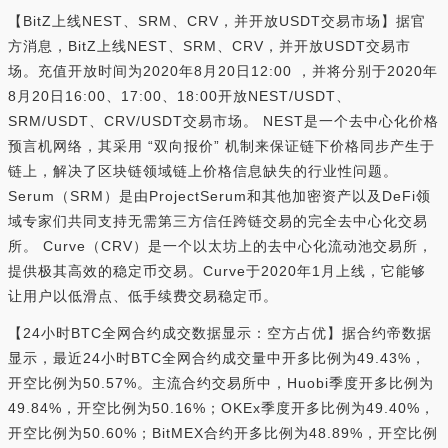
【BitZ上线NEST、SRM、CRV，并开放USDT交易市场】据官
方消息，BitZ上线NEST、SRM、CRV，并开放USDT交易市
场。充值开放时间为2020年8月20日12:00 ，并将分别于2020年
8月20日16:00、17:00、18:00开放NEST/USDT、
SRM/USDT、CRV/USDT交易市场。 NEST是一个去中心化价格
预言机网络，其采用 “双向报价” 机制来保证链下价格同步产生于
链上，解决了区块链领域链上价格信息缺失的行业性问题。
Serum（SRM）是由ProjectSerum和其他加密资产以及DeFi领
域专家们共同支持无需第三方信任跨链交易的完全去中心化交易
所。 Curve（CRV）是一个以太坊上的去中心化流动池交易所，
提供极其高效的稳定币交易。Curve于2020年1月上线，它能够
让用户以低滑点、低手续费交易稳定币。
【24小时BTC全网合约成交数据显示：空方占优】据合约帝数据
显示，最近24小时BTC全网合约成交量中开多比例为49.43%，
开空比例为50.57%。主流合约交易所中，Huobi季度开多比例为
49.84%，开空比例为50.16%；OKEx季度开多比例为49.40%，
开空比例为50.60%；BitMEX合约开多比例为48.89%，开空比例