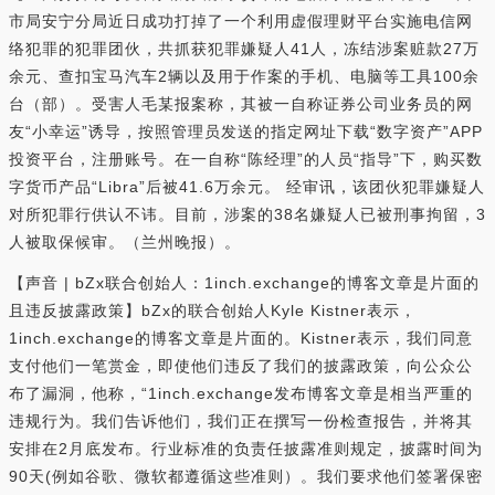
市局安宁分局近日成功打掉了一个利用虚假理财平台实施电信网
络犯罪的犯罪团伙，共抓获犯罪嫌疑人41人，冻结涉案赃款27万
余元、查扣宝马汽车2辆以及用于作案的手机、电脑等工具100余
台（部）。受害人毛某报案称，其被一自称证券公司业务员的网
友“小幸运”诱导，按照管理员发送的指定网址下载“数字资产”APP
投资平台，注册账号。在一自称“陈经理”的人员“指导”下，购买数
字货币产品“Libra”后被41.6万余元。 经审讯，该团伙犯罪嫌疑人
对所犯罪行供认不讳。目前，涉案的38名嫌疑人已被刑事拘留，3
人被取保候审。（兰州晚报）。
【声音 | bZx联合创始人：1inch.exchange的博客文章是片面的
且违反披露政策】bZx的联合创始人Kyle Kistner表示，
1inch.exchange的博客文章是片面的。Kistner表示，我们同意
支付他们一笔赏金，即使他们违反了我们的披露政策，向公众公
布了漏洞，他称，“1inch.exchange发布博客文章是相当严重的
违规行为。我们告诉他们，我们正在撰写一份检查报告，并将其
安排在2月底发布。行业标准的负责任披露准则规定，披露时间为
90天(例如谷歌、微软都遵循这些准则）。我们要求他们签署保密