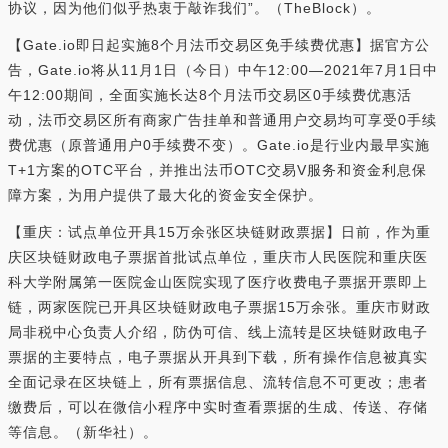
协议，因为他们似乎热衷于敲诈我们”。（TheBlock）。
【Gate.io即日起实施8个月法币交易区免手续费优惠】据官方公
告，Gate.io将从11月1日（今日）中午12:00—2021年7月1日中
午12:00期间，全面实施长达8个月法币交易区0手续费优惠活
动，法币交易区所有商家广告挂单和普通用户交易均可享受0手续
费优惠（原普通用户0手续费不变）。Gate.io是行业内最早实施
T+1方案的OTC平台，并推出法币OTC交易V服务和资金利息保
障方案，为用户提供了最大化的资金安全保护。
【重庆：试点单位开具15万余张区块链财政票据】日前，作为重
庆区块链财政电子票据首批试点单位，重庆市人民医院和重庆医
科大学附属第一医院金山医院实现了医疗收费电子票据开票即上
链，两家医院已开具区块链财政电子票据15万余张。重庆市财政
局非税中心负责人介绍，防伪可信、线上流转是区块链财政电子
票据的主要特点，电子票据从开具到下载，所有操作信息被真实
全面记录在区块链上，所有票据信息、流转信息不可更改；患者
缴费后，可以在微信小程序中实时查看票据的生成、传送、存储
等信息。（新华社）。