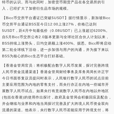
特币的认识。而与此同时，加密货币期货产品在各交易所的引
入，已经扩大了加密衍生品市场的规模。
【Bicc币交所平台通证已突破5USDT】据行情显示，新加坡Bicc
币交所平台通证BSS至今日12:00上涨27%，价格已达到
5USDT，距4月中旬最低价（0.08USDT）已上涨超过6200%。
自5月Bicc币交所公布2.0版本更新与全球社区合伙人计划以来，
BSS持续上涨势头，日均交易额上涨400%。据悉。Bicc即将启动
第二轮全球线下活动，进一步加强与用户的沟通，并为接下来以
BSS为核心的Bicc生态平台打好基础。
【香港金管局官员：将积极配合数字人民币发展，探讨完善跨境
人民币资金流通渠道】香港金管局财经事务及库务局局长许正宇
今日书面答复议员提问时表示，人民银行数字人民币的试点目前
主要应用范围为内地的零售支付，而央行亦正在内地一些城市开
展数字人民币试点。如果央行有意就数字人民币在内地以外地区
(包括在香港)的使用作出探讨，政府及金管局会积极回应及配合，
并会继续与业界和内地当局探讨完善及扩大跨境人民币资金双向
流通的渠道。他表示，央行数字人民币若能应用于跨境支付，将