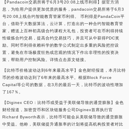
【Pandacoin交易所将于6月3号20:08上线币利得】据官方消
息，为给用户提供更加优质的服务，pandacoin交易所将于6月3
号20:08上线合约智能教育管家币利得。 币利得是PandaCoin平
台，借助于大数据算法，云计算，打造出的一种合约智能教育管
家，赠送上百种初高级合约课程大礼包，投资者可在币利得持续
性锻炼合约交易，提高合约交易技巧，并且可从中获得PDC奖
励。同时币利得依赖科学的数学公式制定出多重的风险把控设
置，避免在市场极度狂热或悲观的情况下作出非理性的投资决
策，帮助用户控制风险。详情点击原文链接。
【比特币价格波动达到6年来最高水平】金色财经报道，本月比特
币的价格波动达到了6年来的最高水平。根据Block Force
Capital等公司的数据，在3月的最后一天，比特币的波动性增加
了167％。
【Diginex CEO：比特币或受益于美联储导致的通货膨胀】金色
财经报道，加密货币和区块链服务公司Diginex首席执行官
Richard Byworth表示，比特币可能会从美联储导致的通货膨胀
中受益。他称，美联储提升通胀率的计划将提高机构投资者对比