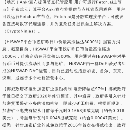
【动态 | Ankr宣布提供节点托管应用 用户可运行Fetch.ai主节
点】分布式云计算平台Ankr宣布将提供节点托管应用程序，用户
可以运行Fetch.ai主节点。Fetch.ai是分散式连接平台，可使设
备直接与数字代理连接，并为复杂任务提供自主解决方案。
（CryptoNinjas）。
【HiSWAP平台币挖矿昨日币价最高涨幅达3000%】据官方消
息，截至目前，HiSWAP平台币挖矿昨日币价最高涨幅达
3000%，价格企稳在开盘价1500%。用户通过在HiSWAP中对平
台币币对提供流动性而参与挖矿。 HiSWAP由一群DeFi爱好者组
成的HiSWAP DAO运营，目前已启动包括新加坡、首尔、东京、
深圳、成都等多个社群运营中心。
【挪威政府将推出加密矿业激励机制 电费降幅超97%】挪威政府
于近日提交了政府2020年修订预算。其中透露，政府将引入针对
加密货币采矿业务的激励机制，即减少矿工电费。根据新规则，
加密矿业电费有望从目前每千瓦时0.1658挪威克朗（约合0.016
美元），降至每千瓦时0.0048挪威克朗（约合0.00047美元）。
据悉，针对加密矿业的减免政策于2016年首次在挪威推出，政府