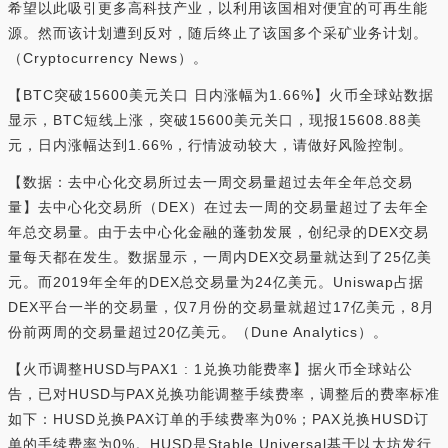
希望以此吸引更多高科技产业，以利用该国相对便宜的可再生能
源。然而该计划遭到反对，随后终止了该国多个采矿业务计划。
（Cryptocurrency News）。
【BTC突破15600美元关口 日内涨幅为1.66%】火币全球站数据
显示，BTC短线上涨，突破15600美元关口，现报15608.88美
元，日内涨幅达到1.66%，行情波动较大，请做好风险控制。
【数据：去中心化交易所过去一周交易量超过去年全年总交易
量】去中心化交易所（DEX）在过去一周的交易量超过了去年全
年总交易量。由于去中心化金融的蓬勃发展，创纪录的DEX交易
量每天都在发生。数据显示，一周内DEX交易量就达到了25亿美
元。而2019年全年的DEX总交易量为24亿美元。Uniswap占据
DEX平台一半的交易量，仅7月份的交易量就超过17亿美元，8月
份前两周的交易量超过20亿美元。（Dune Analytics）。
【火币调整HUSD与PAX1 : 1兑换功能费率】据火币全球站公
告，已对HUSD与PAX兑换功能调整手续费率，调整后的费率标准
如下：HUSD兑换PAX订单的手续费率为0%；PAX兑换HUSD订
单的手续费率为0%。HUSD是Stable Universal基于以太坊发行