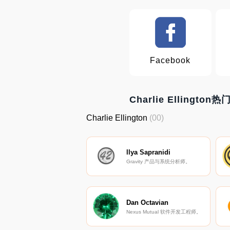
Facebook
Charlie Ellington
Charlie Ellington
(00)
llya Sapranidi
Gravity 产品与系统分析师。
Dan Octavian
Nexus Mutual 软件开发工程师。