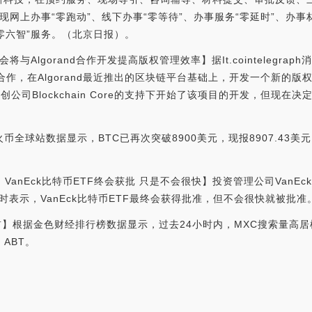
网上办事“零跑动”、线下办事“零等待”、办事服务“零延时”、办事材
六零六智”服务。（北京日报）。
将与Algorand合作开发提高版权管理效率】据It.cointelegr
d展开合作，在Algorand最近推出的区块链平台基础上，开发一个新的版
学和初创公司Blockchain Core的支持下开始了该项目的开发，但现在决
火币全球站数据显示，BTC已再次突破8900美元，现报8907.43美
：VanEck比特币ETF终会获批 只是不会很快】投资管理公司VanEck A
采访时表示，VanEck比特币ETF最终会获得批准，但不会很快就被批准。（C
首】根据金色财经排行榜数据显示，过去24小时内，MXC搜索量高
、ABT。