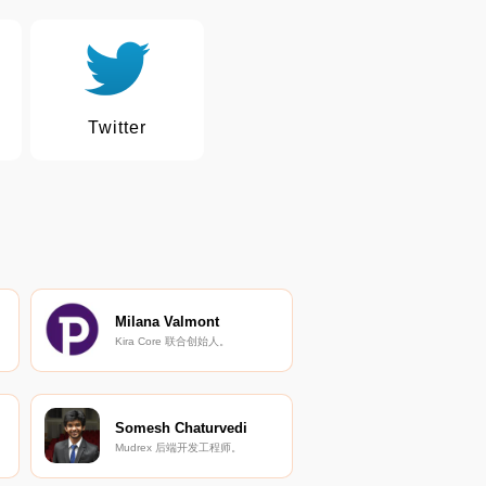
Twitter
Milana Valmont
Kira Core 联合创始人。
Somesh Chaturvedi
Mudrex 后端开发工程师。