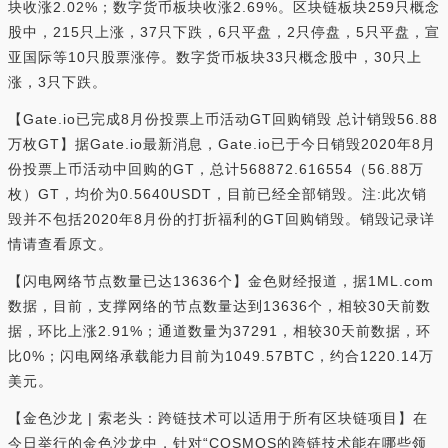
块收涨2.02%；数字货币板块收涨2.69%。区块链板块259只概念
股中，215只上涨，37只下跌，6只平盘，2只停盘，5只平盘，宣
亚国际等10只股票涨停。数字货币板块33只概念股中，30只上
涨，3只下跌。
【Gate.io已完成8月份投票上币活动GT回购销毁 总计销毁56.88
万枚GT】据Gate.io最新消息，Gate.io已于今日销毁2020年8月
份投票上币活动中回购的GT，总计568872.616554（56.88万
枚）GT，均价为0.5640USDT，目前已经全部销毁。注:此次销
毁并不包括2020年8月份的打折福利的GT回购销毁。销毁记录详
情请查看原文。
【闪电网络节点数量已达13636个】金色财经报道，据1ML.com
数据，目前，支撑网络的节点数量达到13636个，相较30天前数
据，环比上涨2.91%；通道数量为37291，相较30天前数据，环
比0%；闪电网络承载能力目前为1049.57BTC，约合1220.14万
美元。
【金色沙龙 | 索老头：跨链技术可以适用于所有区块链项目】在
今日举行的金色沙龙中，针对“COSMOS的跨链技术能在哪些领