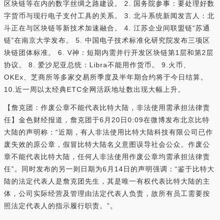
区块链等在内的数字丝绸之路建设。 2. 国务院参事：要处理好数
字货币与现行电子支付工具的关系。 3. 北斗系统新闻发言人：北
斗正在与区块链等新技术加速融合。 4. 江苏企业间联盟链“苏通
链”在南京大学发布。 5. 中国电子技术标准化研究院发布三项区
块链团体标准。 6. V神：短期内需并行开发区块链第1层和第2层
协议。 8. 爱沙尼亚总统：Libra不能用作货币。 9.火币、
OKEx、芝商所等多家交易所季度及半年期合约将于今日结算。
10.近一周以太经典ETC全网活跃地址数出现大幅上升。
【詹克团：作废公章不能代表比特大陆，非法使用需承担法律责
任】金色财经报道，詹克团于6月20日0:09在微博发布北京比特
大陆的声明称：“近期，有人非法使用比特大陆科技有限公司已作
废失效的原公章，假冒比特大陆名义意图误导社会公众。作废公
章不能代表比特大陆，任何人非法使用作废公章均需承担法律责
任”。同时发布的另一则日期为6月14日的声明强调：“鉴于比特大
陆的法定代表人是詹克团先生，其是唯一有权代表比特大陆的主
体，公司实际经营及管理由法定代表人负责，故所有员工需要按
照法定代表人的指示履行职责。”。