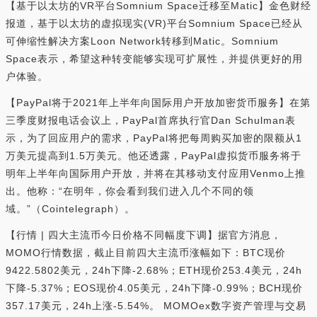
【基于以太坊的VR平台Somnium Space迁移至Matic】金色财经
报道，基于以太坊的虚拟现实(VR)平台Somnium Space已经从
可伸缩性解决方案Loon Network转移到Matic。Somnium
Space表示，希望这种转变能够实现可扩展性，并提供更好的用
户体验。
【PayPal将于2021年上半年向国际用户开放加密货币服务】在第
三季度财报电话会议上，PayPal首席执行官Dan Schulman表
示，为了回应用户的需求，PayPal将把每周购买加密的限额从1
万美元提高到1.5万美元。他还透露，PayPal虚拟货币服务将于
明年上半年向国际用户开放，并将在其移动支付应用Venmo上推
出。他称：“在明年，你会看到我们进入几个不同的领
域。”（Cointelegraph）。
【行情 | 四大主流币今日价格不同幅度下调】据官方消息，
MOMO行情数据，截止目前四大主流币涨幅如下：BTC现价
9422.5802美元，24h下降-2.68%；ETH现价253.4美元，24h
下降-5.37%；EOS现价4.05美元，24h下降-0.99%；BCH现价
357.17美元，24h上涨-5.54%。 MOMOex数字资产管理与交易