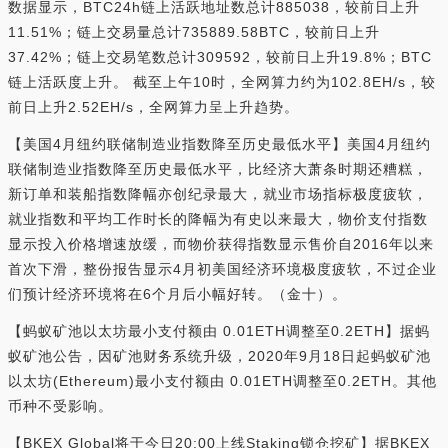
数据显示，BTC24h链上活跃地址数总计885038，较前日上升
11.51%；链上交易量总计735889.58BTC，较前日上升
37.42%；链上交易笔数总计309592，较前日上升19.8%；BTC
链上活跃度上升。 截至上午10时，全网算力约为102.8EH/s，较
前日上升2.52EH/s，全网算力呈上升趋势。
【美国4月纽约联储制造业指数降至历史最低水平】美国4月纽约
联储制造业指数降至历史最低水平，比经济大萧条时期还糟糕，
新订单和装船指数降幅亦创纪录最大，就业市场指标极度疲软，
就业指数和平均工作时长的降幅为有史以来最大，物价支付指数
显示投入价格增速放缓，而物价获得指数显示售价自2016年以来
首次下滑，整份报告显示4月初美国经济环境极度疲软，不过企业
们预计经济环境将在6个月后小幅好转。（金十）。
【蚂蚁矿池以太坊最小支付额由 0.01ETH调整至0.2ETH】据蚂
蚁矿池公告，因矿池财务系统升级，2020年9月18日起蚂蚁矿池
以太坊(Ethereum)最小支付额由 0.01ETH调整至0.2ETH。其他
币种不受影响。
【BKEX Global将于今日20:00上线Staking锁仓挖矿】据BKEX