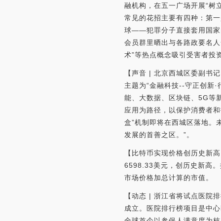
融机构，在五一广场开展“树
常见的花招主要有四种：第一
球——犯罪分子直接套用国家
会员群里晒出与各路政要名人
术”等热点概念吸引受害者投
【声音 | 北京西城区委副书
主题为“金融科技--守正创
能、大数据、区块链、5G等
应用为路径，以保护消费者和
盒”机制即将在西城区落地。
发展的首善之区。”。
【比特币实现价格创历史新高】金
6598.33美元，创历史新
市场价格加总计算的市值。
【动态 | 浙江省将试点医
成立。医院排行榜项目是中心
全球首个以参保人满意度为核