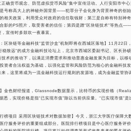
立正确货币观念、防范虚拟货币风险”集中宣传活动。人行安阳市中
是号称高大上的神秘外国背景——犯罪分子会化身为背景神奇的创
的相关政策，利用受众对政府的信任取钱财；第三是自称有特别神
合影的PS照片，取受害者的信任；第四是蹭“区块链技术”等热点—
资，宣传时多鼓吹一夜暴富。
记：区块链等金融科技“监管沙盒”机制即将在西城区落地】11月22
新·行稳致远”的成方金融科技论坛上，北京市西城区委副书记、区长孙
新技术的推动下，以满足消费需求和推动普惠金融发展为目标，以移
投资者合法权益为基础，以强化监管和风险防范为核心的金融科技发
未来，这里将成为一流金融科技运行规则的发源地，成为金融监管协
色财经报道，Glassnode数据显示，比特币的实现价格（Realize
高。据悉，实现价格是指“已实现市值”除以当前供应量。“已实现市值”
院排行榜项目 采用区块链技术对数据加密】今天，浙江大学医疗保障大
医疗服务评价的重要组成部分。医院排行榜项目是中心医疗服务评
心指标的医院排行榜。项目将以短信调查等形式收集患者的匿名评