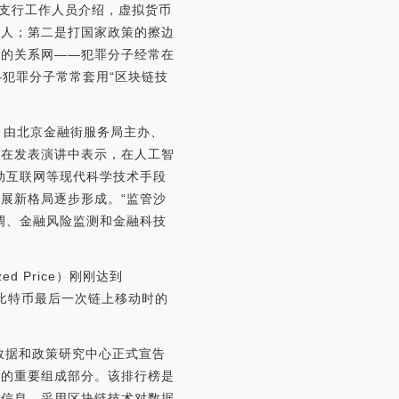
心支行工作人员介绍，虚拟货币
始人；第二是打国家政策的擦边
奇的关系网——犯罪分子经常在
—犯罪分子常常套用“区块链技
日，由北京金融街服务局主办、
硕在发表演讲中表示，在人工智
动互联网等现代科学技术手段
展新格局逐步形成。“监管沙
调、金融风险监测和金融科技
d Price）刚刚达到
是比特币最后一次链上移动时的
数据和政策研究中心正式宣告
价的重要组成部分。该排行榜是
价信息，采用区块链技术对数据