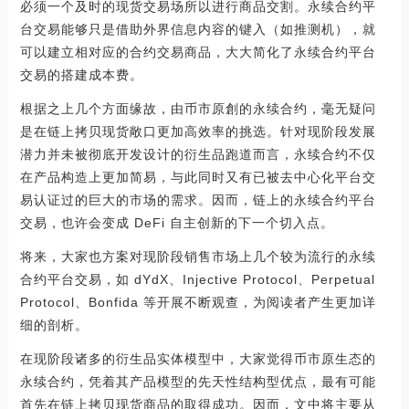
必须一个及时的现货交易场所以进行商品交割。永续合约平
台交易能够只是借助外界信息内容的键入（如推测机），就
可以建立相对应的合约交易商品，大大简化了永续合约平台
交易的搭建成本费。
根据之上几个方面缘故，由币市原創的永续合约，毫无疑问
是在链上拷贝现货敞口更加高效率的挑选。针对现阶段发展
潜力并未被彻底开发设计的衍生品跑道而言，永续合约不仅
在产品构造上更加简易，与此同时又有已被去中心化平台交
易认证过的巨大的市场的需求。因而，链上的永续合约平台
交易，也许会变成 DeFi 自主创新的下一个切入点。
将来，大家也方案对现阶段销售市场上几个较为流行的永续
合约平台交易，如 dYdX、Injective Protocol、Perpetual
Protocol、Bonfida 等开展不断观查，为阅读者产生更加详
细的剖析。
在现阶段诸多的衍生品实体模型中，大家觉得币市原生态的
永续合约，凭着其产品模型的先天性结构型优点，最有可能
首先在链上拷贝现货商品的取得成功。因而，文中将主要从