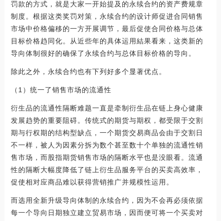
罚款的方式，就是大家一开始提及的永续合约的资产费规章
制度。根据这类奖罚对策，永续合约的设计师促进合同销售
市场中价格偏移的一方开展调节，最后促使合同价格与总体
目标价格趋同化。从近些年的具体运用結果看来，这类新的
导向体制很好的确保了永续合约与总体目标价格的导向。
除此之外，永续合约也有下列好多个显著优点。
（1）统一了销售市场的流通性
衍生品的流通性隔断难题一直是牵制衍生品在链上身心健康
发展趋势的重要阻碍。传统式的期货与期权，都受限于交割
期与行权期的结构型缺点，一个期货交易商品会由于交割日
不一样，被人为因素分拆为数个甚至数十个单独的流通性销
售市场，而股指期货销售市场的隔断水平也是没眼看。流通
性的隔断大幅度降低了链上衍生品服务平台的买卖高效率，
促使相对应商品难以获得营销推广并规模性运用。
而选用全新升级导向体制的永续合约，因为不会再必须依据
每一个导向日期独立建立贸易市场，因而便可将一个买卖对