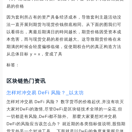
易的价格
因为套利所占有的资产具备经济成本，导致套利主题活动没
法一直开展到期货与现货价钱彻底相同。从下面的图我们可
以看得出，离最后期满日的時间越长，期货价格因受资本成
本危害，而与现货交易的差价就越大。这导致期货价格在未
期满的时候会轻度偏移临储，促使期权合约的真正构造方法
从总体目标 y = x，变成了具
标签：
区块链热门资讯
怎样对冲交易 DeFi 风险？_以太坊
怎样对冲交易 DeFi 风险？ 数字货币的价格起伏,并沒有吹灭
大家对DeFi的激情,尽管DeFi是区块链技术全球的一朵花,但
一切都是有风险,DeFi都不除外。 那麼大家要想对冲交易
DeFi的风险应当该怎么办？ 就近期的各类指标值说明,股指期
货无外乎一个对冲工具。 下面就是以DeFi的角度来掌握总体