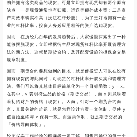
购并拥有这类商品的现货。可是立即拥有现货却有两个原有
缺点，一是现货通常也有贮藏、运送等额外成本费；二是资
产高效率确实不高（没法杠杆炒股），为了更好地拥有一企
业的杠杆比率，投资人务必应用相等的资产选购现货。
因而，在历经几百年的发展趋势后，大家慢慢探索出了一种
能够摆脱现货，立即根据衍生品对现货杠杆比率开展管理方
法的新方法。这就是期货合约，及其配套设施的担保金交易
规章制度。
因而，期货合约要想做到的目地，就是使投资人可以在没有
拥有现货的与此同时，对现货的杠杆比率开展买卖和管理方
法。我们可以将其总体目标简单化为一个目标函数：y = x。
在其中，y 表明衍生品的价格（期货交易），而 x 则意味着
着初始财产的价格（现货）。因而，针对一个期货合约而
言，其最关键的难题，就是怎样设计方案一套体制，促使 y
值自始至终与 x 保持一致。而这类体制，就是期货交易的
「价格导向体制」。
经历买卖工作经验的阅读者一定了解，销售市场中的每一个