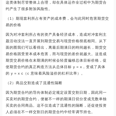
这类体制尽管整体上合理，却在具体运作全过程中为期货合
约产生了很多附加风险性。
（1）期现套利所占有资产的成本费，会与此同时危害期货交
易的价格
因为对冲套利所占有的资产具备经济成本，造成对冲套利主
题活动没法一直开展到期货交易与现货价格彻底相同。从下
面的图我们可以看得出，离最后期满日的時间越长，期货交
易价格因受资本成本危害，而与现货的差价就越大。这造成
期货交易价格在未期满的时候会轻度偏移总体目标价格，促
使期货合约的真正构造方法从总体目标 y = x，变成了具体
的 y = x c（c 意味着风险溢价的杠杆比率）。
（2）商品交割造成了流通性隔断
因为期货合约的导向体制必定规定设置交割日期，因此同一
买卖对的期货合约，便被不一样的期满日切分变成无数单独
买卖的合同商品。这不仅造成了流通性的隔断，还促使投资
人必须在不一样交割日的期货合约中经常调节持仓。