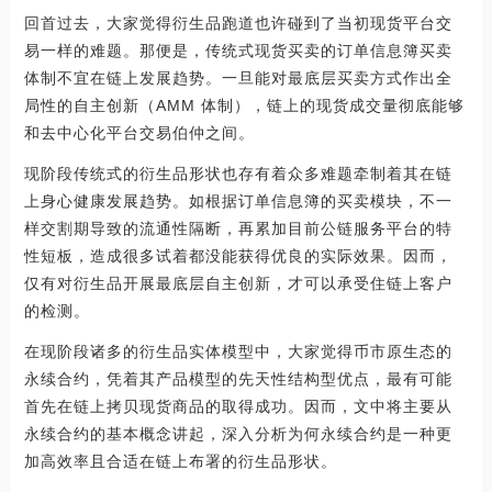
回首过去，大家觉得衍生品跑道也许碰到了当初现货平台交
易一样的难题。那便是，传统式现货买卖的订单信息簿买卖
体制不宜在链上发展趋势。一旦能对最底层买卖方式作出全
局性的自主创新（AMM 体制），链上的现货成交量彻底能够
和去中心化平台交易伯仲之间。
现阶段传统式的衍生品形状也存有着众多难题牵制着其在链
上身心健康发展趋势。如根据订单信息簿的买卖模块，不一
样交割期导致的流通性隔断，再累加目前公链服务平台的特
性短板，造成很多试着都没能获得优良的实际效果。因而，
仅有对衍生品开展最底层自主创新，才可以承受住链上客户
的检测。
在现阶段诸多的衍生品实体模型中，大家觉得币市原生态的
永续合约，凭着其产品模型的先天性结构型优点，最有可能
首先在链上拷贝现货商品的取得成功。因而，文中将主要从
永续合约的基本概念讲起，深入分析为何永续合约是一种更
加高效率且合适在链上布署的衍生品形状。