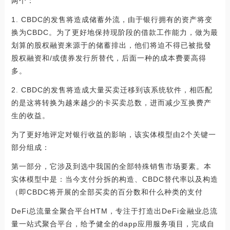
两个：
1. CBDC的发售将造成储蓄外流，由于银行拥有的资产将变
换为CBDC。为了更好地保持现阶段的借款工作能力，做为最
划算的股权融资来源于的储蓄排出，他们将迫不得已被批發
股权融资和/或债券发行所替代，后面一种的成本费要高得
多。
2. CBDC的发售将造成大量买卖迁移到该系统软件，相匹配
的是这将转换为越来越少的卡买卖总数，进而减少互换费产
生的收益。
为了更好地评定对银行收益的影响，该实体模型由2个关键一
部分组成：
第一部分，它涉及到选中我国的全部特殊销售市场要素。本
实体模型中是：当今支付分拆的构造、CBDC替代率以及构造
（即CBDC将开展的全部买卖的百分数和什么种类的支付
DeFi总流量全聚合平台HTM，专注于打造出DeFi金融业总流
量一站式聚合平台，给予健全的dapp应用服务项目，完成自