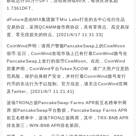
获取总计30万个DFT，活动将持续60天，每块区块奖励
1.7361DFT。
dFuture是由MIX集团旗下Mix Labs打造的去中心化衍生品
交易协议，采用QCAMM做市商协议，具有零滑点、高交易深
度、零无偿损失的特点。[2021/6/17 11:31:33]
CoinWind声明：请用户警惕PancakeSwap上的CowMoon
假币:近日，CoinWind发现市场上已有打着CoinWind旗号在
PancakeSwap上发行的假币CowMoon。在此，CoinWind
郑重声明，CoinWind平台Token为COW，请广大用户注意防
范风险，保护自身财产安全，并对打着ConinWind旗号发行
代币的非法行为予以抵制。官方信息，请关注CoinWind官网
及Twitter。[2021/6/7 11:21:41]
波场TRON占据PancakeSwap Farms APR前五名榜单中两
席:据PancakeSwap平台数据，PancakeSwap Farms APR
前五名榜单中，波场TRON占据两席，其中，TRX-BNB APR
排名第三；WIN-BNB APR排名第四。