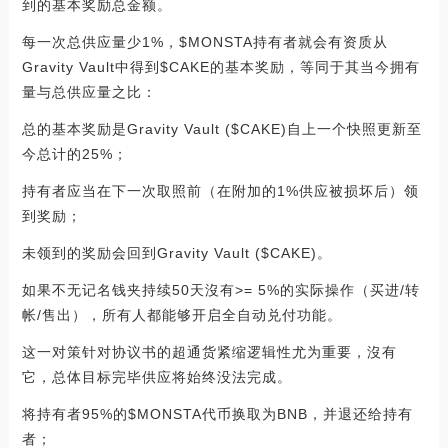
到的基本奖励总金额。
每一次总供应量少1%，$MONSTA持有者就会有资质从
Gravity Vault中得到$CAKE的基本奖励，等同于其当今拥有
量与总供应量之比：
总的基本奖励是Gravity Vault ($CAKE)自上一个快照更新至
今总计的25%；
持有者应当在下一次取照前（在附加的1%供应被损坏后）领
到奖励；
未领到的奖励会回到Gravity Vault ($CAKE)。
如果不无记名钱夹持续50天沒有>= 5%的实际操作（买进/转
帐/售出），所有人都能够开启全自动兑付功能。
这一对策针对协议书的超通货紧缩逻辑性尤为重要，沒有
它，总体目标完毕供应将始终没法完成。
将持有者95%的$MONSTA代币换取为BNB，并退还给持有
者；