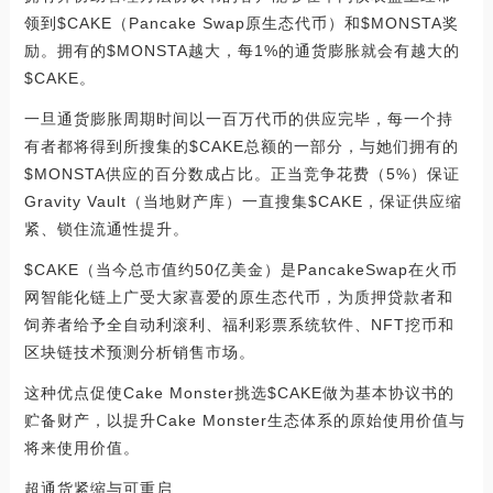
领到$CAKE（Pancake Swap原生态代币）和$MONSTA奖
励。拥有的$MONSTA越大，每1%的通货膨胀就会有越大的
$CAKE。
一旦通货膨胀周期时间以一百万代币的供应完毕，每一个持
有者都将得到所搜集的$CAKE总额的一部分，与她们拥有的
$MONSTA供应的百分数成占比。正当竞争花费（5%）保证
Gravity Vault（当地财产库）一直搜集$CAKE，保证供应缩
紧、锁住流通性提升。
$CAKE（当今总市值约50亿美金）是PancakeSwap在火币
网智能化链上广受大家喜爱的原生态代币，为质押贷款者和
饲养者给予全自动利滚利、福利彩票系统软件、NFT挖币和
区块链技术预测分析销售市场。
这种优点促使Cake Monster挑选$CAKE做为基本协议书的
贮备财产，以提升Cake Monster生态体系的原始使用价值与
将来使用价值。
超通货紧缩与可重启