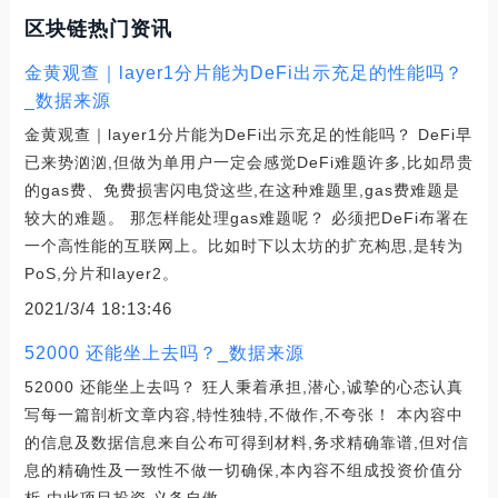
区块链热门资讯
金黄观查｜layer1分片能为DeFi出示充足的性能吗？
_数据来源
金黄观查｜layer1分片能为DeFi出示充足的性能吗？ DeFi早
已来势汹汹,但做为单用户一定会感觉DeFi难题许多,比如昂贵
的gas费、免费损害闪电贷这些,在这种难题里,gas费难题是
较大的难题。 那怎样能处理gas难题呢？ 必须把DeFi布署在
一个高性能的互联网上。比如时下以太坊的扩充构思,是转为
PoS,分片和layer2。
2021/3/4 18:13:46
52000 还能坐上去吗？_数据来源
52000 还能坐上去吗？ 狂人秉着承担,潜心,诚挚的心态认真
写每一篇剖析文章内容,特性独特,不做作,不夸张！ 本內容中
的信息及数据信息来自公布可得到材料,务求精确靠谱,但对信
息的精确性及一致性不做一切确保,本內容不组成投资价值分
析,由此项目投资,义务自傲。