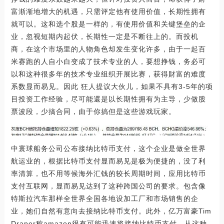
富渐渐地增大的机遇，只需评定他有使用价值，长期性拥有
就可以。这和选个股是一样的，有使用价值和关键堡垒的企
业，忽视短期内起伏，长期性一定是不断往上的。而投机
商，在这个市场里的人物角色却发生变化许多，由于一起百
米赛跑的人自小白变成了技术专业的人，要想挣钱，务必可
以和这种很多年的技术专业组织开展比赛，获得財富的难度
系数显而易见。因此 狂人提议大伙儿，如果不具有3-5年的项
目投资工作经验，尽可能還是以长期性拥有为主导，少做股
票波段，少搞合同，由于你搞但是这些游戏玩家。
中寰球船务公司公布接纳比特币支付，这个企业是做全世界
航运业的，根据比特币支付显而易见是极为便捷的，没了利
率清算，也不用等候海外汇钱的较长周期时间，应用比特币
支付互联网，显而易见达到了这种跨国公司的要求。包含像
特斯拉汽车那样全世界全国各地设加工厂和市场销售的企
业，她们自然有意向去接纳比特币支付。此外，亿万富豪Tim
Draper称amazon很有可能迅速将接纳比特币支付。从这种