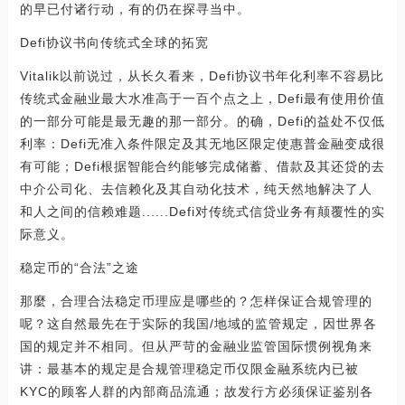
的早已付诸行动，有的仍在探寻当中。
Defi协议书向传统式全球的拓宽
Vitalik以前说过，从长久看来，Defi协议书年化利率不容易比
传统式金融业最大水准高于一百个点之上，Defi最有使用价值
的一部分可能是最无趣的那一部分。的确，Defi的益处不仅低
利率：Defi无准入条件限定及其无地区限定使惠普金融变成很
有可能；Defi根据智能合约能够完成储蓄、借款及其还贷的去
中介公司化、去信赖化及其自动化技术，纯天然地解决了人
和人之间的信赖难题......Defi对传统式信贷业务有颠覆性的实
际意义。
稳定币的“合法”之途
那麼，合理合法稳定币理应是哪些的？怎样保证合规管理的
呢？这自然最先在于实际的我国/地域的监管规定，因世界各
国的规定并不相同。但从严苛的金融业监管国际惯例视角来
讲：最基本的规定是合规管理稳定币仅限金融系统内已被
KYC的顾客人群的內部商品流通；故发行方必须保证鉴别各