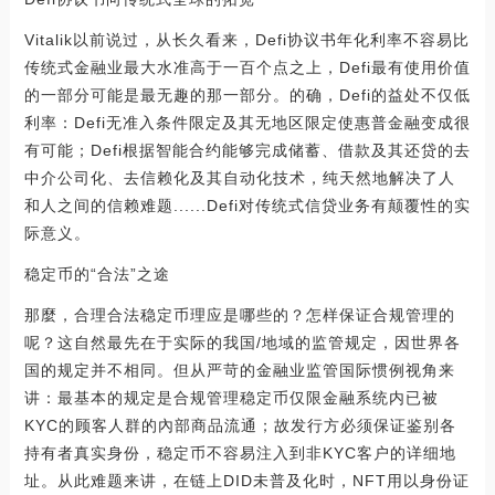
Vitalik以前说过，从长久看来，Defi协议书年化利率不容易比
传统式金融业最大水准高于一百个点之上，Defi最有使用价值
的一部分可能是最无趣的那一部分。的确，Defi的益处不仅低
利率：Defi无准入条件限定及其无地区限定使惠普金融变成很
有可能；Defi根据智能合约能够完成储蓄、借款及其还贷的去
中介公司化、去信赖化及其自动化技术，纯天然地解决了人
和人之间的信赖难题......Defi对传统式信贷业务有颠覆性的实
际意义。
稳定币的“合法”之途
那麼，合理合法稳定币理应是哪些的？怎样保证合规管理的
呢？这自然最先在于实际的我国/地域的监管规定，因世界各
国的规定并不相同。但从严苛的金融业监管国际惯例视角来
讲：最基本的规定是合规管理稳定币仅限金融系统内已被
KYC的顾客人群的內部商品流通；故发行方必须保证鉴别各
持有者真实身份，稳定币不容易注入到非KYC客户的详细地
址。从此难题来讲，在链上DID未普及化时，NFT用以身份证