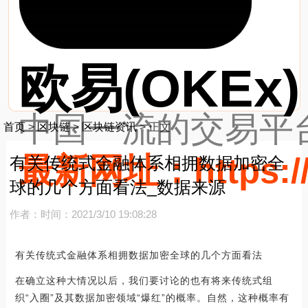
欧易(OKEx)
中国一流的交易平台
首页
>
区块链
>
区块链资讯
>
正文
最新网址：https://
有关传统式金融体系相拥数据加密全
球的几个方面看法_数据来源
作者：
时间：2021/3/10 19:08:28
有关传统式金融体系相拥数据加密全球的几个方面看法
在确立这种大情况以后，我们要讨论的也有将来传统式组
织“入圈”及其数据加密领域“爆红”的概率。自然，这种概率有