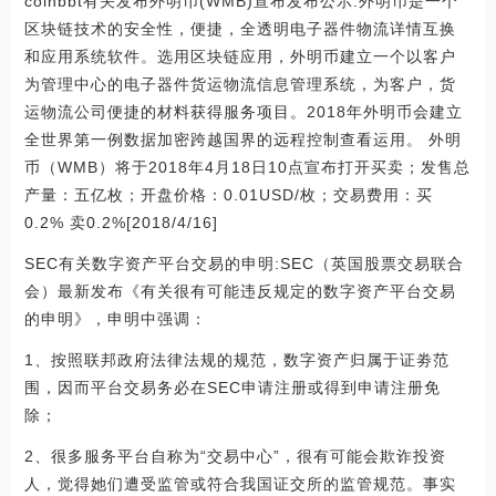
coinbbt有关发布外明币(WMB)宣布发布公示:外明币是一个
区块链技术的安全性，便捷，全透明电子器件物流详情互换
和应用系统软件。选用区块链应用，外明币建立一个以客户
为管理中心的电子器件货运物流信息管理系统，为客户，货
运物流公司便捷的材料获得服务项目。2018年外明币会建立
全世界第一例数据加密跨越国界的远程控制查看运用。 外明
币（WMB）将于2018年4月18日10点宣布打开买卖；发售总
产量：五亿枚；开盘价格：0.01USD/枚；交易费用：买
0.2% 卖0.2%[2018/4/16]
SEC有关数字资产平台交易的申明:SEC（英国股票交易联合
会）最新发布《有关很有可能违反规定的数字资产平台交易
的申明》，申明中强调：
1、按照联邦政府法律法规的规范，数字资产归属于证劵范
围，因而平台交易务必在SEC申请注册或得到申请注册免
除；
2、很多服务平台自称为“交易中心”，很有可能会欺诈投资
人，觉得她们遭受监管或符合我国证交所的监管规范。事实