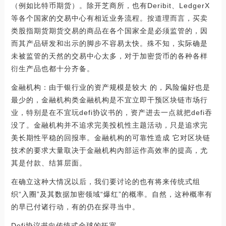
（例如比特币期货）。除开芝商所，也有Deribit、LedgerX
等各个国家的交易中心有相近业务流程。按道理而言，买卖
类股指期货期货交易的商品在各个国家全是必须监管的，因
而其产品研发和出示的脚步不容易太快。殊不知，实际确是
未被监管的天然的交易中心太多，对于加密货币的各种各样
衍生产品也都十分齐备。
金融机构：由于银行业的资产规模是较大 的，风险偏好也是
最少的，金融机构类金融机构是不宜立即干预区块链市场行
业，特别是在不宜玩defi协议书的，资产进去一点就把defi吞
没了。金融机构并不追求完美投机性主题活动，只是追求完
美长期性平稳的回报率。金融机构的可靠性造成 它对区块链
技术的要求大量取决于金融机构內部运作高效率的提高，尤
其是付款、结算层面。
在确立这种大情况以后，我们要讨论的也有将来传统式组
织“入圈”及其数据加密领域“爆红”的概率。自然，这种概率有
的早已付诸行动，有的仍在探寻当中。
Defi协议书向传统式全球的拓宽