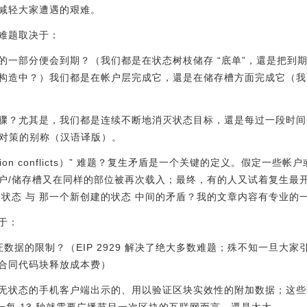
减轻大家遭遇的艰难。
难题取决于：
的一部分便会到期？（我们都是在状态树枝储存 “底单”，還是把到
构造中？）我们都是在帐户层完成它，還是在储存槽方面完成它（我
骤？尤其是，我们都是连续不断地消灭状态目标，還是每过一段时间（
边这类对策的别称（汉语译版）。
ction conflicts）” 难题？复生矛盾是一个关键的定义。假定一些
户/储存槽又在同样的部位被再次载入；最终，有的人又试着复生最
的状态 与 那一个新创建的状态 中间的矛盾？我的文章内容有专业的
于：
印证数据的限制？（EIP 2929 解决了绝大多数难题；殊不知一旦大
合同代码块释放成本费）
无状态的手机客户端出示的、用以验证区块实效性的附加数据；这些