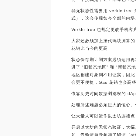
弱无状态性需要用 verkle 
式），这会使现如今全部的内塔
Verkle tree 也规定更改手
大家还必须加上按代码块测算的 G
花销比当今的更高
状态保存期计划方案必须运用再
进了 “旧状态地区” 和 “新
地区创建对象则不用证实，因此 
会更不便捷，Gas 花销也会高
依靠历史时间数据浏览权的 dApp
处理所述难题必须巨大的恒心。
让大量人可以运作以太坊连接点，协
开启以太坊的无状态验证，大幅
如：仅验证自身参加了印证（at