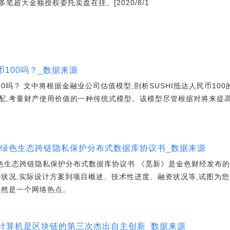
超大金额授权委托卖盘在挂。[2020/8/1
民币100吗？_数据来源
币100吗？ 文中将根据金融业公司估值模型,剖析SUSHI抵达人民币1
配,考量财产使用价值的一种传统式模型。该模型尽管根据对将来提高
rk：波卡绿色生态跨链隐私保护分布式数据库协议书_数据来源
k：波卡绿色生态跨链隐私保护分布式数据库协议书 《觅新》是金色财经发
势状况,实际设计方案到项目概述、技术性进度、融资状况等,试图为
必然是一个网络热点。
s：互联网计算机是区块链的第三次杰出自主创新_数据来源