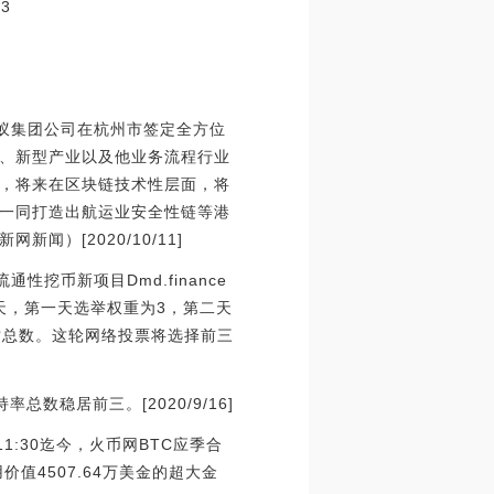
53
蚂蚁集团公司在杭州市签定全方位
、新型产业以及他业务流程行业
，将来在区块链技术性层面，将
一同打造出航运业安全性链等港
）[2020/10/11]
通性挖币新项目Dmd.finance
三天，第一天选举权重为3，第二天
赏总数。这轮网络投票将选择前三
持率总数稳居前三。[2020/9/16]
1:30迄今，火币网BTC应季合
值4507.64万美金的超大金