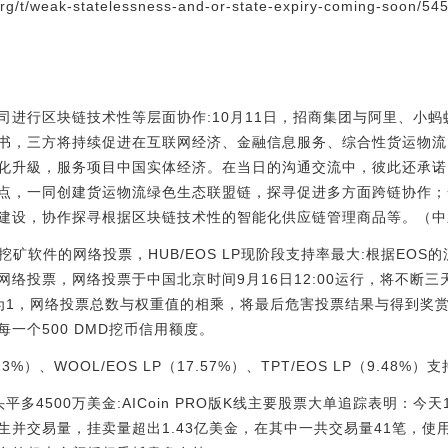
org/t/weak-statelessness-and-or-state-expiry-coming-soon/54
司进行区块链技术性等层面协作:10月11日，招商集团与阿里、小
书，三方将持续促进在互联网经济、金融信息服务、综合性货运物流
化升級，服务项目中国实体经济。在当日的沟通交流中，彼此还承诺
点，一同创建货运物流绿色生态联盟链，探寻促进多方面跨链协作；
设，协作探寻根据区块链技术性的智能化供应链管理商品等。（中新网新闻
上新挖矿软件的网络投票，HUB/EOS LP现阶段支持率最大:根据EOS的流
络投票，网络投票于中国北京时间9月16日12:00运行，将不断
为1，网络投票总数与权重值的相乘，将最后危害投票结果与得到奖
一个500 DMD挖币信用额度。
13%）、WOOL/EOS LP（17.57%）、TPT/EOS LP（9.48%）支
多4500万美金:AICoin PRO版K线主要股票大单追踪表明：今天1
并交易量，挂卖量超出1.43亿美金，在其中一共交易量41笔，使用价