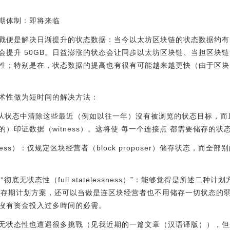
存期体制：即将来临
戰便是解决日渐提升的状态数据：当今以太坊区块链的状态数据约有 1
会提升 50GB。日益澎涨的状态会让同歩以太坊区块链、当担区块
性；特别是在，状态数据的提高也有很有可能越来越更快（由于区块 
术性做为短时间的解决方法：
ry）：从状态中清除这些最近（例如以往一年）沒有被浏览的状态目标，而
印证数据（witness）。这将使 每一个连接点 都需要储存的状态数
essness）：仅规定区块经营者（block proposer）储存状态，
底无状态性（full statelessness）”：能够觉得是所述二
态保存期计划方案，还可以当做是连区块经营者也不用储存一切状态的
沒有资金投入过多時间的必需。
无状态性也遭遇很多挑戰（见我近期的一篇文章（汉语译版）），但