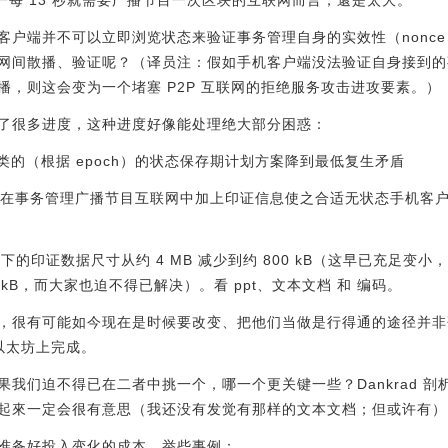
这一每 13 秒就需要广播节目一次区块的互联网而言，還是太大。
户端并不可以立即浏览状态来验证事务管理自身的实效性（nonce 
网间散播、验证呢？（译员注：假如手机客户端没法验证自身接到的
播，则这会变为一个堵塞 P2P 互联网的拒绝服务攻击进攻要素。）
了很多进度，这种进度好像能处理绝大部分困惑：
s 种类的（根据 epoch）的状态保存期计划方案降到最低复生矛盾
学研究了怎样在事务管理广播节目互联网中加上印证信息使之合适无状态手机
糕状况下的印证数据尺寸从约 4 MB 减少到约 800 kB（这早已充足
780 kB，而大家也迫不得已解决）。看 ppt、文本文档 和 编码。
，很有可能如今现在是时候要改变、把他们当做是行得通的途径并非
以太坊上完成。
我们迫不得已在二者中挑一个，哪一个更关键一些？Dankrad 
起來一定会很有意思（我还没有发觉有那样的文本文档；但或许有）
准备好投入变化的成本。举些事例：