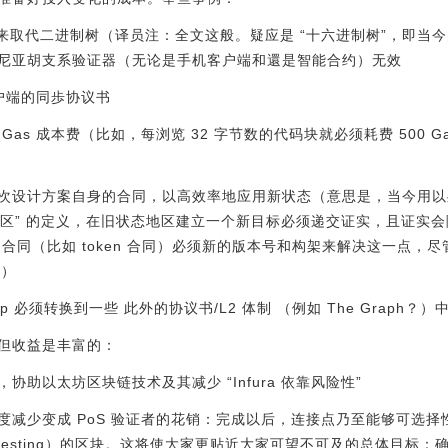
tree 来取代二进制树（译员注：全文这般。疑应是 “十六进制树”，即
尼亚胡支系验证器（无论是手机客户端和還是智能合约）无效
机客户端的同歩协议书
as 成本费（比如，每浏览 32 字节数的代码块就必须耗费 500 G
次设计方案自身的合同，以高效率地应用新状态（意思是，当今用以
状态地区” 的定义，在旧状态地区建立一个新目标必须递交证实，且证
合同（比如 token 合同）必须新的版本号和构架来解决这一点，
些）
 必须转换到一些 此外的协议书/L2 体制 （例如 The Graph？）
但收益是丰富的：
助以太坊区块链技术及其减少 “Infura 依靠风险性”
度减少变成 PoS 验证者的花销：完成以后，连接点乃至能够可选
testing）的区块。这将使大家更贴近大家可望不可及的总体目标