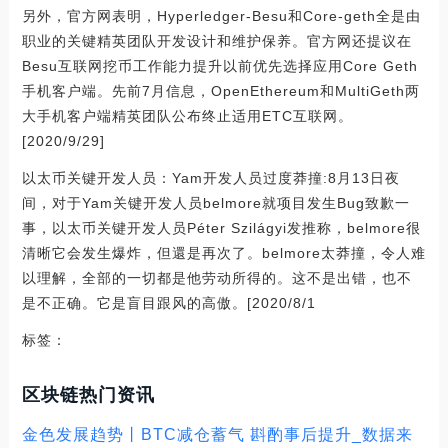
另外，官方网表明，Hyperledger-Besu和Core-geth全是由
职业的关键精英团队开发设计和维护保养。官方网还提议在
Besu互联网挖币工作能力提升以前优先选择应用Core Geth
手机客户端。先前7月信息，OpenEthereum和MultiGeth两
大手机客户端精英团队公布终止适用ETC互联网。
[2020/9/29]
以太币关键开发人员：Yam开发人员过度莽撞:8月13日夜
间，对于Yam关键开发人员belmore就项目发生Bug致歉一
事，以太币关键开发人员Péter Szilágyi发推称，belmore很
清晰它会发生爆炸，但還是再次了。belmore太莽撞，令人难
以理解，全部的一切都是他劳动所得的。这不是出错，也不
是不正确。它是盲目跟风的高傲。[2020/8/1
标签：
区块链热门资讯
金色发展趋势丨BTC减仓蓄气 斟酌事后提升_数据来