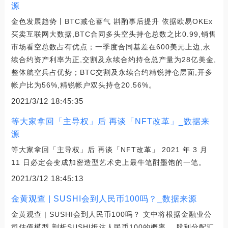
源
金色发展趋势丨BTC减仓蓄气 斟酌事后提升 依据欧易OKEx
买卖互联网大数据,BTC合同多头空头持仓总数之比0.99,销售
市场看空总数占有优点；一季度合同基差在600美元上边,永
续合约资产利率为正,交割及永续合约持仓总产量为28亿美金,
整体航空兵占优势；BTC交割及永续合约精锐持仓层面,开多
帐户比为56%,精锐帐户双头持仓20.56%。
2021/3/12 18:45:35
等大家拿回「主导权」后 再谈「NFT改革」_数据来
源
等大家拿回「主导权」后 再谈「NFT改革」 2021 年 3 月
11 日必定会变成加密造型艺术史上最牛笔酣墨饱的一笔。
2021/3/12 18:45:13
金黄观查 | SUSHI会到人民币100吗？_数据来源
金黄观查 | SUSHI会到人民币100吗？ 文中将根据金融业公
司估值模型,剖析SUSHI抵达人民币100的概率。 股利分配汇